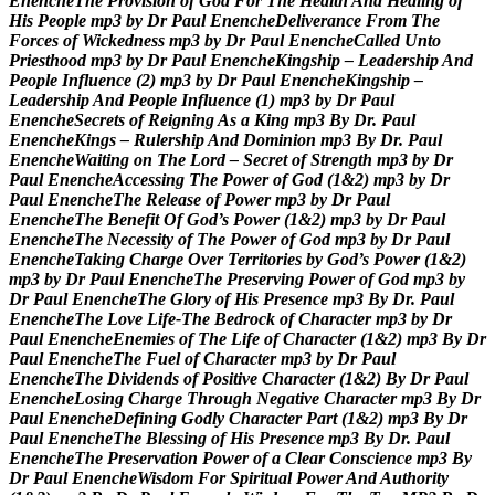
E
n
e
n
c
h
e
T
h
e
P
r
o
v
i
s
i
o
n
o
f
G
o
d
F
o
r
T
h
e
H
e
a
l
t
h
A
n
d
H
e
a
l
i
n
g
o
f
H
i
s
P
e
o
p
l
e
m
p
3
b
y
D
r
P
a
u
l
E
n
e
n
c
h
e
D
e
l
i
v
e
r
a
n
c
e
F
r
o
m
T
h
e
F
o
r
c
e
s
o
f
W
i
c
k
e
d
n
e
s
s
m
p
3
b
y
D
r
P
a
u
l
E
n
e
n
c
h
e
C
a
l
l
e
d
U
n
t
o
P
r
i
e
s
t
h
o
o
d
m
p
3
b
y
D
r
P
a
u
l
E
n
e
n
c
h
e
K
i
n
g
s
h
i
p
–
L
e
a
d
e
r
s
h
i
p
A
n
d
P
e
o
p
l
e
I
n
f
l
u
e
n
c
e
(
2
)
m
p
3
b
y
D
r
P
a
u
l
E
n
e
n
c
h
e
K
i
n
g
s
h
i
p
–
L
e
a
d
e
r
s
h
i
p
A
n
d
P
e
o
p
l
e
I
n
f
l
u
e
n
c
e
(
1
)
m
p
3
b
y
D
r
P
a
u
l
E
n
e
n
c
h
e
S
e
c
r
e
t
s
o
f
R
e
i
g
n
i
n
g
A
s
a
K
i
n
g
m
p
3
B
y
D
r
.
P
a
u
l
E
n
e
n
c
h
e
K
i
n
g
s
–
R
u
l
e
r
s
h
i
p
A
n
d
D
o
m
i
n
i
o
n
m
p
3
B
y
D
r
.
P
a
u
l
E
n
e
n
c
h
e
W
a
i
t
i
n
g
o
n
T
h
e
L
o
r
d
–
S
e
c
r
e
t
o
f
S
t
r
e
n
g
t
h
m
p
3
b
y
D
r
P
a
u
l
E
n
e
n
c
h
e
A
c
c
e
s
s
i
n
g
T
h
e
P
o
w
e
r
o
f
G
o
d
(
1
&
2
)
m
p
3
b
y
D
r
P
a
u
l
E
n
e
n
c
h
e
T
h
e
R
e
l
e
a
s
e
o
f
P
o
w
e
r
m
p
3
b
y
D
r
P
a
u
l
E
n
e
n
c
h
e
T
h
e
B
e
n
e
f
i
t
O
f
G
o
d
’
s
P
o
w
e
r
(
1
&
2
)
m
p
3
b
y
D
r
P
a
u
l
E
n
e
n
c
h
e
T
h
e
N
e
c
e
s
s
i
t
y
o
f
T
h
e
P
o
w
e
r
o
f
G
o
d
m
p
3
b
y
D
r
P
a
u
l
E
n
e
n
c
h
e
T
a
k
i
n
g
C
h
a
r
g
e
O
v
e
r
T
e
r
r
i
t
o
r
i
e
s
b
y
G
o
d
’
s
P
o
w
e
r
(
1
&
2
)
m
p
3
b
y
D
r
P
a
u
l
E
n
e
n
c
h
e
T
h
e
P
r
e
s
e
r
v
i
n
g
P
o
w
e
r
o
f
G
o
d
m
p
3
b
y
D
r
P
a
u
l
E
n
e
n
c
h
e
T
h
e
G
l
o
r
y
o
f
H
i
s
P
r
e
s
e
n
c
e
m
p
3
B
y
D
r
.
P
a
u
l
E
n
e
n
c
h
e
T
h
e
L
o
v
e
L
i
f
e
-
T
h
e
B
e
d
r
o
c
k
o
f
C
h
a
r
a
c
t
e
r
m
p
3
b
y
D
r
P
a
u
l
E
n
e
n
c
h
e
E
n
e
m
i
e
s
o
f
T
h
e
L
i
f
e
o
f
C
h
a
r
a
c
t
e
r
(
1
&
2
)
m
p
3
B
y
D
r
P
a
u
l
E
n
e
n
c
h
e
T
h
e
F
u
e
l
o
f
C
h
a
r
a
c
t
e
r
m
p
3
b
y
D
r
P
a
u
l
E
n
e
n
c
h
e
T
h
e
D
i
v
i
d
e
n
d
s
o
f
P
o
s
i
t
i
v
e
C
h
a
r
a
c
t
e
r
(
1
&
2
)
B
y
D
r
P
a
u
l
E
n
e
n
c
h
e
L
o
s
i
n
g
C
h
a
r
g
e
T
h
r
o
u
g
h
N
e
g
a
t
i
v
e
C
h
a
r
a
c
t
e
r
m
p
3
B
y
D
r
P
a
u
l
E
n
e
n
c
h
e
D
e
f
i
n
i
n
g
G
o
d
l
y
C
h
a
r
a
c
t
e
r
P
a
r
t
(
1
&
2
)
m
p
3
B
y
D
r
P
a
u
l
E
n
e
n
c
h
e
T
h
e
B
l
e
s
s
i
n
g
o
f
H
i
s
P
r
e
s
e
n
c
e
m
p
3
B
y
D
r
.
P
a
u
l
E
n
e
n
c
h
e
T
h
e
P
r
e
s
e
r
v
a
t
i
o
n
P
o
w
e
r
o
f
a
C
l
e
a
r
C
o
n
s
c
i
e
n
c
e
m
p
3
B
y
D
r
P
a
u
l
E
n
e
n
c
h
e
W
i
s
d
o
m
F
o
r
S
p
i
r
i
t
u
a
l
P
o
w
e
r
A
n
d
A
u
t
h
o
r
i
t
y