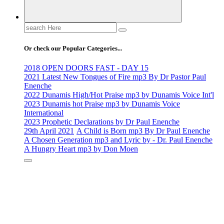
Search
for:
Or check our Popular Categories...
2018 OPEN DOORS FAST - DAY 15
2021 Latest New Tongues of Fire mp3 By Dr Pastor Paul
Enenche
2022 Dunamis High/Hot Praise mp3 by Dunamis Voice Int'l
2023 Dunamis hot Praise mp3 by Dunamis Voice
International
2023 Prophetic Declarations by Dr Paul Enenche
29th April 2021
A Child is Born mp3 By Dr Paul Enenche
A Chosen Generation mp3 and Lyric by - Dr. Paul Enenche
A Hungry Heart mp3 by Don Moen