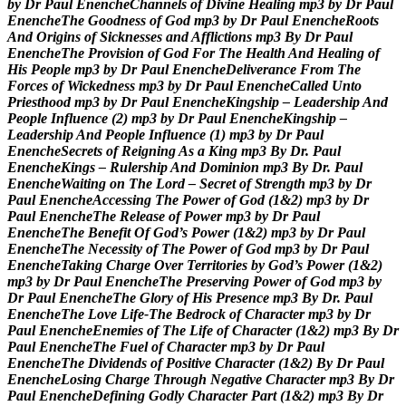
b
y
D
r
P
a
u
l
E
n
e
n
c
h
e
C
h
a
n
n
e
l
s
o
f
D
i
v
i
n
e
H
e
a
l
i
n
g
m
p
3
b
y
D
r
P
a
u
l
E
n
e
n
c
h
e
T
h
e
G
o
o
d
n
e
s
s
o
f
G
o
d
m
p
3
b
y
D
r
P
a
u
l
E
n
e
n
c
h
e
R
o
o
t
s
A
n
d
O
r
i
g
i
n
s
o
f
S
i
c
k
n
e
s
s
e
s
a
n
d
A
f
f
l
i
c
t
i
o
n
s
m
p
3
B
y
D
r
P
a
u
l
E
n
e
n
c
h
e
T
h
e
P
r
o
v
i
s
i
o
n
o
f
G
o
d
F
o
r
T
h
e
H
e
a
l
t
h
A
n
d
H
e
a
l
i
n
g
o
f
H
i
s
P
e
o
p
l
e
m
p
3
b
y
D
r
P
a
u
l
E
n
e
n
c
h
e
D
e
l
i
v
e
r
a
n
c
e
F
r
o
m
T
h
e
F
o
r
c
e
s
o
f
W
i
c
k
e
d
n
e
s
s
m
p
3
b
y
D
r
P
a
u
l
E
n
e
n
c
h
e
C
a
l
l
e
d
U
n
t
o
P
r
i
e
s
t
h
o
o
d
m
p
3
b
y
D
r
P
a
u
l
E
n
e
n
c
h
e
K
i
n
g
s
h
i
p
–
L
e
a
d
e
r
s
h
i
p
A
n
d
P
e
o
p
l
e
I
n
f
l
u
e
n
c
e
(
2
)
m
p
3
b
y
D
r
P
a
u
l
E
n
e
n
c
h
e
K
i
n
g
s
h
i
p
–
L
e
a
d
e
r
s
h
i
p
A
n
d
P
e
o
p
l
e
I
n
f
l
u
e
n
c
e
(
1
)
m
p
3
b
y
D
r
P
a
u
l
E
n
e
n
c
h
e
S
e
c
r
e
t
s
o
f
R
e
i
g
n
i
n
g
A
s
a
K
i
n
g
m
p
3
B
y
D
r
.
P
a
u
l
E
n
e
n
c
h
e
K
i
n
g
s
–
R
u
l
e
r
s
h
i
p
A
n
d
D
o
m
i
n
i
o
n
m
p
3
B
y
D
r
.
P
a
u
l
E
n
e
n
c
h
e
W
a
i
t
i
n
g
o
n
T
h
e
L
o
r
d
–
S
e
c
r
e
t
o
f
S
t
r
e
n
g
t
h
m
p
3
b
y
D
r
P
a
u
l
E
n
e
n
c
h
e
A
c
c
e
s
s
i
n
g
T
h
e
P
o
w
e
r
o
f
G
o
d
(
1
&
2
)
m
p
3
b
y
D
r
P
a
u
l
E
n
e
n
c
h
e
T
h
e
R
e
l
e
a
s
e
o
f
P
o
w
e
r
m
p
3
b
y
D
r
P
a
u
l
E
n
e
n
c
h
e
T
h
e
B
e
n
e
f
i
t
O
f
G
o
d
’
s
P
o
w
e
r
(
1
&
2
)
m
p
3
b
y
D
r
P
a
u
l
E
n
e
n
c
h
e
T
h
e
N
e
c
e
s
s
i
t
y
o
f
T
h
e
P
o
w
e
r
o
f
G
o
d
m
p
3
b
y
D
r
P
a
u
l
E
n
e
n
c
h
e
T
a
k
i
n
g
C
h
a
r
g
e
O
v
e
r
T
e
r
r
i
t
o
r
i
e
s
b
y
G
o
d
’
s
P
o
w
e
r
(
1
&
2
)
m
p
3
b
y
D
r
P
a
u
l
E
n
e
n
c
h
e
T
h
e
P
r
e
s
e
r
v
i
n
g
P
o
w
e
r
o
f
G
o
d
m
p
3
b
y
D
r
P
a
u
l
E
n
e
n
c
h
e
T
h
e
G
l
o
r
y
o
f
H
i
s
P
r
e
s
e
n
c
e
m
p
3
B
y
D
r
.
P
a
u
l
E
n
e
n
c
h
e
T
h
e
L
o
v
e
L
i
f
e
-
T
h
e
B
e
d
r
o
c
k
o
f
C
h
a
r
a
c
t
e
r
m
p
3
b
y
D
r
P
a
u
l
E
n
e
n
c
h
e
E
n
e
m
i
e
s
o
f
T
h
e
L
i
f
e
o
f
C
h
a
r
a
c
t
e
r
(
1
&
2
)
m
p
3
B
y
D
r
P
a
u
l
E
n
e
n
c
h
e
T
h
e
F
u
e
l
o
f
C
h
a
r
a
c
t
e
r
m
p
3
b
y
D
r
P
a
u
l
E
n
e
n
c
h
e
T
h
e
D
i
v
i
d
e
n
d
s
o
f
P
o
s
i
t
i
v
e
C
h
a
r
a
c
t
e
r
(
1
&
2
)
B
y
D
r
P
a
u
l
E
n
e
n
c
h
e
L
o
s
i
n
g
C
h
a
r
g
e
T
h
r
o
u
g
h
N
e
g
a
t
i
v
e
C
h
a
r
a
c
t
e
r
m
p
3
B
y
D
r
P
a
u
l
E
n
e
n
c
h
e
D
e
f
i
n
i
n
g
G
o
d
l
y
C
h
a
r
a
c
t
e
r
P
a
r
t
(
1
&
2
)
m
p
3
B
y
D
r