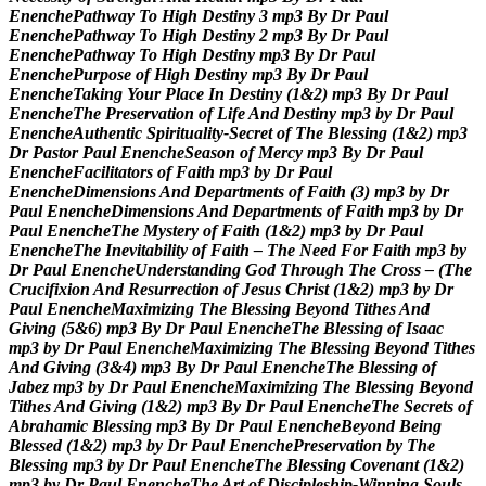
E
n
e
n
c
h
e
P
a
t
h
w
a
y
T
o
H
i
g
h
D
e
s
t
i
n
y
3
m
p
3
B
y
D
r
P
a
u
l
E
n
e
n
c
h
e
P
a
t
h
w
a
y
T
o
H
i
g
h
D
e
s
t
i
n
y
2
m
p
3
B
y
D
r
P
a
u
l
E
n
e
n
c
h
e
P
a
t
h
w
a
y
T
o
H
i
g
h
D
e
s
t
i
n
y
m
p
3
B
y
D
r
P
a
u
l
E
n
e
n
c
h
e
P
u
r
p
o
s
e
o
f
H
i
g
h
D
e
s
t
i
n
y
m
p
3
B
y
D
r
P
a
u
l
E
n
e
n
c
h
e
T
a
k
i
n
g
Y
o
u
r
P
l
a
c
e
I
n
D
e
s
t
i
n
y
(
1
&
2
)
m
p
3
B
y
D
r
P
a
u
l
E
n
e
n
c
h
e
T
h
e
P
r
e
s
e
r
v
a
t
i
o
n
o
f
L
i
f
e
A
n
d
D
e
s
t
i
n
y
m
p
3
b
y
D
r
P
a
u
l
E
n
e
n
c
h
e
A
u
t
h
e
n
t
i
c
S
p
i
r
i
t
u
a
l
i
t
y
-
S
e
c
r
e
t
o
f
T
h
e
B
l
e
s
s
i
n
g
(
1
&
2
)
m
p
3
D
r
P
a
s
t
o
r
P
a
u
l
E
n
e
n
c
h
e
S
e
a
s
o
n
o
f
M
e
r
c
y
m
p
3
B
y
D
r
P
a
u
l
E
n
e
n
c
h
e
F
a
c
i
l
i
t
a
t
o
r
s
o
f
F
a
i
t
h
m
p
3
b
y
D
r
P
a
u
l
E
n
e
n
c
h
e
D
i
m
e
n
s
i
o
n
s
A
n
d
D
e
p
a
r
t
m
e
n
t
s
o
f
F
a
i
t
h
(
3
)
m
p
3
b
y
D
r
P
a
u
l
E
n
e
n
c
h
e
D
i
m
e
n
s
i
o
n
s
A
n
d
D
e
p
a
r
t
m
e
n
t
s
o
f
F
a
i
t
h
m
p
3
b
y
D
r
P
a
u
l
E
n
e
n
c
h
e
T
h
e
M
y
s
t
e
r
y
o
f
F
a
i
t
h
(
1
&
2
)
m
p
3
b
y
D
r
P
a
u
l
E
n
e
n
c
h
e
T
h
e
I
n
e
v
i
t
a
b
i
l
i
t
y
o
f
F
a
i
t
h
–
T
h
e
N
e
e
d
F
o
r
F
a
i
t
h
m
p
3
b
y
D
r
P
a
u
l
E
n
e
n
c
h
e
U
n
d
e
r
s
t
a
n
d
i
n
g
G
o
d
T
h
r
o
u
g
h
T
h
e
C
r
o
s
s
–
(
T
h
e
C
r
u
c
i
f
i
x
i
o
n
A
n
d
R
e
s
u
r
r
e
c
t
i
o
n
o
f
J
e
s
u
s
C
h
r
i
s
t
(
1
&
2
)
m
p
3
b
y
D
r
P
a
u
l
E
n
e
n
c
h
e
M
a
x
i
m
i
z
i
n
g
T
h
e
B
l
e
s
s
i
n
g
B
e
y
o
n
d
T
i
t
h
e
s
A
n
d
G
i
v
i
n
g
(
5
&
6
)
m
p
3
B
y
D
r
P
a
u
l
E
n
e
n
c
h
e
T
h
e
B
l
e
s
s
i
n
g
o
f
I
s
a
a
c
m
p
3
b
y
D
r
P
a
u
l
E
n
e
n
c
h
e
M
a
x
i
m
i
z
i
n
g
T
h
e
B
l
e
s
s
i
n
g
B
e
y
o
n
d
T
i
t
h
e
s
A
n
d
G
i
v
i
n
g
(
3
&
4
)
m
p
3
B
y
D
r
P
a
u
l
E
n
e
n
c
h
e
T
h
e
B
l
e
s
s
i
n
g
o
f
J
a
b
e
z
m
p
3
b
y
D
r
P
a
u
l
E
n
e
n
c
h
e
M
a
x
i
m
i
z
i
n
g
T
h
e
B
l
e
s
s
i
n
g
B
e
y
o
n
d
T
i
t
h
e
s
A
n
d
G
i
v
i
n
g
(
1
&
2
)
m
p
3
B
y
D
r
P
a
u
l
E
n
e
n
c
h
e
T
h
e
S
e
c
r
e
t
s
o
f
A
b
r
a
h
a
m
i
c
B
l
e
s
s
i
n
g
m
p
3
B
y
D
r
P
a
u
l
E
n
e
n
c
h
e
B
e
y
o
n
d
B
e
i
n
g
B
l
e
s
s
e
d
(
1
&
2
)
m
p
3
b
y
D
r
P
a
u
l
E
n
e
n
c
h
e
P
r
e
s
e
r
v
a
t
i
o
n
b
y
T
h
e
B
l
e
s
s
i
n
g
m
p
3
b
y
D
r
P
a
u
l
E
n
e
n
c
h
e
T
h
e
B
l
e
s
s
i
n
g
C
o
v
e
n
a
n
t
(
1
&
2
)
m
p
3
b
y
D
r
P
a
u
l
E
n
e
n
c
h
e
T
h
e
A
r
t
o
f
D
i
s
c
i
p
l
e
s
h
i
p
-
W
i
n
n
i
n
g
S
o
u
l
s