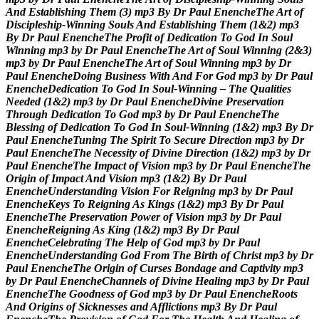
A
n
d
E
s
t
a
b
l
i
s
h
i
n
g
T
h
e
m
(
3
)
m
p
3
B
y
D
r
P
a
u
l
E
n
e
n
c
h
e
T
h
e
A
r
t
o
f
D
i
s
c
i
p
l
e
s
h
i
p
-
W
i
n
n
i
n
g
S
o
u
l
s
A
n
d
E
s
t
a
b
l
i
s
h
i
n
g
T
h
e
m
(
1
&
2
)
m
p
3
B
y
D
r
P
a
u
l
E
n
e
n
c
h
e
T
h
e
P
r
o
f
i
t
o
f
D
e
d
i
c
a
t
i
o
n
T
o
G
o
d
I
n
S
o
u
l
W
i
n
n
i
n
g
m
p
3
b
y
D
r
P
a
u
l
E
n
e
n
c
h
e
T
h
e
A
r
t
o
f
S
o
u
l
W
i
n
n
i
n
g
(
2
&
3
)
m
p
3
b
y
D
r
P
a
u
l
E
n
e
n
c
h
e
T
h
e
A
r
t
o
f
S
o
u
l
W
i
n
n
i
n
g
m
p
3
b
y
D
r
P
a
u
l
E
n
e
n
c
h
e
D
o
i
n
g
B
u
s
i
n
e
s
s
W
i
t
h
A
n
d
F
o
r
G
o
d
m
p
3
b
y
D
r
P
a
u
l
E
n
e
n
c
h
e
D
e
d
i
c
a
t
i
o
n
T
o
G
o
d
I
n
S
o
u
l
-
W
i
n
n
i
n
g
–
T
h
e
Q
u
a
l
i
t
i
e
s
N
e
e
d
e
d
(
1
&
2
)
m
p
3
b
y
D
r
P
a
u
l
E
n
e
n
c
h
e
D
i
v
i
n
e
P
r
e
s
e
r
v
a
t
i
o
n
T
h
r
o
u
g
h
D
e
d
i
c
a
t
i
o
n
T
o
G
o
d
m
p
3
b
y
D
r
P
a
u
l
E
n
e
n
c
h
e
T
h
e
B
l
e
s
s
i
n
g
o
f
D
e
d
i
c
a
t
i
o
n
T
o
G
o
d
I
n
S
o
u
l
-
W
i
n
n
i
n
g
(
1
&
2
)
m
p
3
B
y
D
r
P
a
u
l
E
n
e
n
c
h
e
T
u
n
i
n
g
T
h
e
S
p
i
r
i
t
T
o
S
e
c
u
r
e
D
i
r
e
c
t
i
o
n
m
p
3
b
y
D
r
P
a
u
l
E
n
e
n
c
h
e
T
h
e
N
e
c
e
s
s
i
t
y
o
f
D
i
v
i
n
e
D
i
r
e
c
t
i
o
n
(
1
&
2
)
m
p
3
b
y
D
r
P
a
u
l
E
n
e
n
c
h
e
T
h
e
I
m
p
a
c
t
o
f
V
i
s
i
o
n
m
p
3
b
y
D
r
P
a
u
l
E
n
e
n
c
h
e
T
h
e
O
r
i
g
i
n
o
f
I
m
p
a
c
t
A
n
d
V
i
s
i
o
n
m
p
3
(
1
&
2
)
B
y
D
r
P
a
u
l
E
n
e
n
c
h
e
U
n
d
e
r
s
t
a
n
d
i
n
g
V
i
s
i
o
n
F
o
r
R
e
i
g
n
i
n
g
m
p
3
b
y
D
r
P
a
u
l
E
n
e
n
c
h
e
K
e
y
s
T
o
R
e
i
g
n
i
n
g
A
s
K
i
n
g
s
(
1
&
2
)
m
p
3
B
y
D
r
P
a
u
l
E
n
e
n
c
h
e
T
h
e
P
r
e
s
e
r
v
a
t
i
o
n
P
o
w
e
r
o
f
V
i
s
i
o
n
m
p
3
b
y
D
r
P
a
u
l
E
n
e
n
c
h
e
R
e
i
g
n
i
n
g
A
s
K
i
n
g
(
1
&
2
)
m
p
3
B
y
D
r
P
a
u
l
E
n
e
n
c
h
e
C
e
l
e
b
r
a
t
i
n
g
T
h
e
H
e
l
p
o
f
G
o
d
m
p
3
b
y
D
r
P
a
u
l
E
n
e
n
c
h
e
U
n
d
e
r
s
t
a
n
d
i
n
g
G
o
d
F
r
o
m
T
h
e
B
i
r
t
h
o
f
C
h
r
i
s
t
m
p
3
b
y
D
r
P
a
u
l
E
n
e
n
c
h
e
T
h
e
O
r
i
g
i
n
o
f
C
u
r
s
e
s
B
o
n
d
a
g
e
a
n
d
C
a
p
t
i
v
i
t
y
m
p
3
b
y
D
r
P
a
u
l
E
n
e
n
c
h
e
C
h
a
n
n
e
l
s
o
f
D
i
v
i
n
e
H
e
a
l
i
n
g
m
p
3
b
y
D
r
P
a
u
l
E
n
e
n
c
h
e
T
h
e
G
o
o
d
n
e
s
s
o
f
G
o
d
m
p
3
b
y
D
r
P
a
u
l
E
n
e
n
c
h
e
R
o
o
t
s
A
n
d
O
r
i
g
i
n
s
o
f
S
i
c
k
n
e
s
s
e
s
a
n
d
A
f
f
l
i
c
t
i
o
n
s
m
p
3
B
y
D
r
P
a
u
l