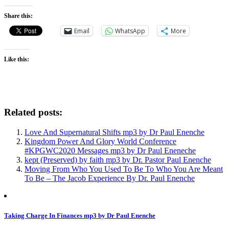
Share this:
Email
WhatsApp
More
Like this:
Related posts:
Love And Supernatural Shifts mp3 by Dr Paul Enenche
Kingdom Power And Glory World Conference
#KPGWC2020 Messages mp3 by Dr Paul Eneneche
kept (Preserved) by faith mp3 by Dr. Pastor Paul Enenche
Moving From Who You Used To Be To Who You Are Meant
To Be – The Jacob Experience By Dr. Paul Enenche
Post
Taking Charge In Finances mp3 by Dr Paul Enenche