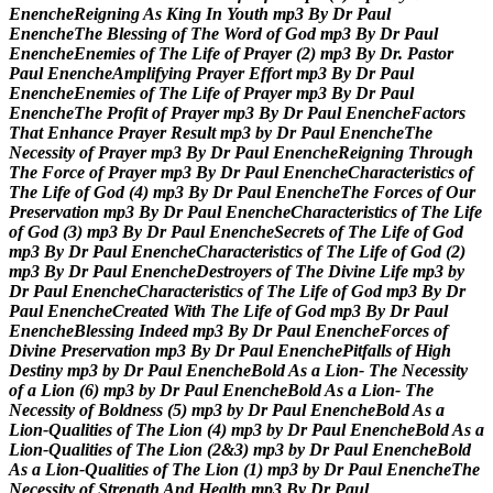
E
n
e
n
c
h
e
R
e
i
g
n
i
n
g
A
s
K
i
n
g
I
n
Y
o
u
t
h
m
p
3
B
y
D
r
P
a
u
l
E
n
e
n
c
h
e
T
h
e
B
l
e
s
s
i
n
g
o
f
T
h
e
W
o
r
d
o
f
G
o
d
m
p
3
B
y
D
r
P
a
u
l
E
n
e
n
c
h
e
E
n
e
m
i
e
s
o
f
T
h
e
L
i
f
e
o
f
P
r
a
y
e
r
(
2
)
m
p
3
B
y
D
r
.
P
a
s
t
o
r
P
a
u
l
E
n
e
n
c
h
e
A
m
p
l
i
f
y
i
n
g
P
r
a
y
e
r
E
f
f
o
r
t
m
p
3
B
y
D
r
P
a
u
l
E
n
e
n
c
h
e
E
n
e
m
i
e
s
o
f
T
h
e
L
i
f
e
o
f
P
r
a
y
e
r
m
p
3
B
y
D
r
P
a
u
l
E
n
e
n
c
h
e
T
h
e
P
r
o
f
i
t
o
f
P
r
a
y
e
r
m
p
3
B
y
D
r
P
a
u
l
E
n
e
n
c
h
e
F
a
c
t
o
r
s
T
h
a
t
E
n
h
a
n
c
e
P
r
a
y
e
r
R
e
s
u
l
t
m
p
3
b
y
D
r
P
a
u
l
E
n
e
n
c
h
e
T
h
e
N
e
c
e
s
s
i
t
y
o
f
P
r
a
y
e
r
m
p
3
B
y
D
r
P
a
u
l
E
n
e
n
c
h
e
R
e
i
g
n
i
n
g
T
h
r
o
u
g
h
T
h
e
F
o
r
c
e
o
f
P
r
a
y
e
r
m
p
3
B
y
D
r
P
a
u
l
E
n
e
n
c
h
e
C
h
a
r
a
c
t
e
r
i
s
t
i
c
s
o
f
T
h
e
L
i
f
e
o
f
G
o
d
(
4
)
m
p
3
B
y
D
r
P
a
u
l
E
n
e
n
c
h
e
T
h
e
F
o
r
c
e
s
o
f
O
u
r
P
r
e
s
e
r
v
a
t
i
o
n
m
p
3
B
y
D
r
P
a
u
l
E
n
e
n
c
h
e
C
h
a
r
a
c
t
e
r
i
s
t
i
c
s
o
f
T
h
e
L
i
f
e
o
f
G
o
d
(
3
)
m
p
3
B
y
D
r
P
a
u
l
E
n
e
n
c
h
e
S
e
c
r
e
t
s
o
f
T
h
e
L
i
f
e
o
f
G
o
d
m
p
3
B
y
D
r
P
a
u
l
E
n
e
n
c
h
e
C
h
a
r
a
c
t
e
r
i
s
t
i
c
s
o
f
T
h
e
L
i
f
e
o
f
G
o
d
(
2
)
m
p
3
B
y
D
r
P
a
u
l
E
n
e
n
c
h
e
D
e
s
t
r
o
y
e
r
s
o
f
T
h
e
D
i
v
i
n
e
L
i
f
e
m
p
3
b
y
D
r
P
a
u
l
E
n
e
n
c
h
e
C
h
a
r
a
c
t
e
r
i
s
t
i
c
s
o
f
T
h
e
L
i
f
e
o
f
G
o
d
m
p
3
B
y
D
r
P
a
u
l
E
n
e
n
c
h
e
C
r
e
a
t
e
d
W
i
t
h
T
h
e
L
i
f
e
o
f
G
o
d
m
p
3
B
y
D
r
P
a
u
l
E
n
e
n
c
h
e
B
l
e
s
s
i
n
g
I
n
d
e
e
d
m
p
3
B
y
D
r
P
a
u
l
E
n
e
n
c
h
e
F
o
r
c
e
s
o
f
D
i
v
i
n
e
P
r
e
s
e
r
v
a
t
i
o
n
m
p
3
B
y
D
r
P
a
u
l
E
n
e
n
c
h
e
P
i
t
f
a
l
l
s
o
f
H
i
g
h
D
e
s
t
i
n
y
m
p
3
b
y
D
r
P
a
u
l
E
n
e
n
c
h
e
B
o
l
d
A
s
a
L
i
o
n
-
T
h
e
N
e
c
e
s
s
i
t
y
o
f
a
L
i
o
n
(
6
)
m
p
3
b
y
D
r
P
a
u
l
E
n
e
n
c
h
e
B
o
l
d
A
s
a
L
i
o
n
-
T
h
e
N
e
c
e
s
s
i
t
y
o
f
B
o
l
d
n
e
s
s
(
5
)
m
p
3
b
y
D
r
P
a
u
l
E
n
e
n
c
h
e
B
o
l
d
A
s
a
L
i
o
n
-
Q
u
a
l
i
t
i
e
s
o
f
T
h
e
L
i
o
n
(
4
)
m
p
3
b
y
D
r
P
a
u
l
E
n
e
n
c
h
e
B
o
l
d
A
s
a
L
i
o
n
-
Q
u
a
l
i
t
i
e
s
o
f
T
h
e
L
i
o
n
(
2
&
3
)
m
p
3
b
y
D
r
P
a
u
l
E
n
e
n
c
h
e
B
o
l
d
A
s
a
L
i
o
n
-
Q
u
a
l
i
t
i
e
s
o
f
T
h
e
L
i
o
n
(
1
)
m
p
3
b
y
D
r
P
a
u
l
E
n
e
n
c
h
e
T
h
e
N
e
c
e
s
s
i
t
y
o
f
S
t
r
e
n
g
t
h
A
n
d
H
e
a
l
t
h
m
p
3
B
y
D
r
P
a
u
l