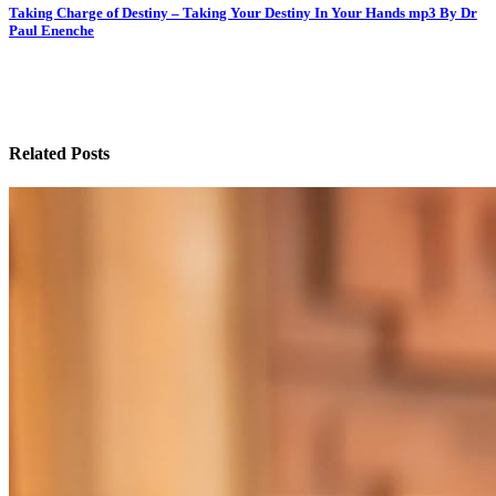
navigation
Taking Charge of Destiny – Taking Your Destiny In Your Hands mp3 By Dr
Paul Enenche
Related Posts