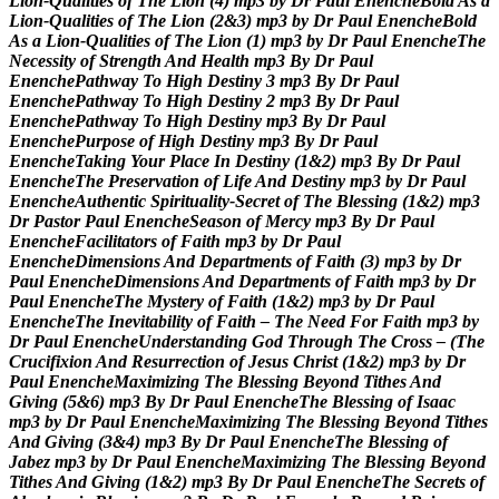
L
i
o
n
-
Q
u
a
l
i
t
i
e
s
o
f
T
h
e
L
i
o
n
(
4
)
m
p
3
b
y
D
r
P
a
u
l
E
n
e
n
c
h
e
B
o
l
d
A
s
a
L
i
o
n
-
Q
u
a
l
i
t
i
e
s
o
f
T
h
e
L
i
o
n
(
2
&
3
)
m
p
3
b
y
D
r
P
a
u
l
E
n
e
n
c
h
e
B
o
l
d
A
s
a
L
i
o
n
-
Q
u
a
l
i
t
i
e
s
o
f
T
h
e
L
i
o
n
(
1
)
m
p
3
b
y
D
r
P
a
u
l
E
n
e
n
c
h
e
T
h
e
N
e
c
e
s
s
i
t
y
o
f
S
t
r
e
n
g
t
h
A
n
d
H
e
a
l
t
h
m
p
3
B
y
D
r
P
a
u
l
E
n
e
n
c
h
e
P
a
t
h
w
a
y
T
o
H
i
g
h
D
e
s
t
i
n
y
3
m
p
3
B
y
D
r
P
a
u
l
E
n
e
n
c
h
e
P
a
t
h
w
a
y
T
o
H
i
g
h
D
e
s
t
i
n
y
2
m
p
3
B
y
D
r
P
a
u
l
E
n
e
n
c
h
e
P
a
t
h
w
a
y
T
o
H
i
g
h
D
e
s
t
i
n
y
m
p
3
B
y
D
r
P
a
u
l
E
n
e
n
c
h
e
P
u
r
p
o
s
e
o
f
H
i
g
h
D
e
s
t
i
n
y
m
p
3
B
y
D
r
P
a
u
l
E
n
e
n
c
h
e
T
a
k
i
n
g
Y
o
u
r
P
l
a
c
e
I
n
D
e
s
t
i
n
y
(
1
&
2
)
m
p
3
B
y
D
r
P
a
u
l
E
n
e
n
c
h
e
T
h
e
P
r
e
s
e
r
v
a
t
i
o
n
o
f
L
i
f
e
A
n
d
D
e
s
t
i
n
y
m
p
3
b
y
D
r
P
a
u
l
E
n
e
n
c
h
e
A
u
t
h
e
n
t
i
c
S
p
i
r
i
t
u
a
l
i
t
y
-
S
e
c
r
e
t
o
f
T
h
e
B
l
e
s
s
i
n
g
(
1
&
2
)
m
p
3
D
r
P
a
s
t
o
r
P
a
u
l
E
n
e
n
c
h
e
S
e
a
s
o
n
o
f
M
e
r
c
y
m
p
3
B
y
D
r
P
a
u
l
E
n
e
n
c
h
e
F
a
c
i
l
i
t
a
t
o
r
s
o
f
F
a
i
t
h
m
p
3
b
y
D
r
P
a
u
l
E
n
e
n
c
h
e
D
i
m
e
n
s
i
o
n
s
A
n
d
D
e
p
a
r
t
m
e
n
t
s
o
f
F
a
i
t
h
(
3
)
m
p
3
b
y
D
r
P
a
u
l
E
n
e
n
c
h
e
D
i
m
e
n
s
i
o
n
s
A
n
d
D
e
p
a
r
t
m
e
n
t
s
o
f
F
a
i
t
h
m
p
3
b
y
D
r
P
a
u
l
E
n
e
n
c
h
e
T
h
e
M
y
s
t
e
r
y
o
f
F
a
i
t
h
(
1
&
2
)
m
p
3
b
y
D
r
P
a
u
l
E
n
e
n
c
h
e
T
h
e
I
n
e
v
i
t
a
b
i
l
i
t
y
o
f
F
a
i
t
h
–
T
h
e
N
e
e
d
F
o
r
F
a
i
t
h
m
p
3
b
y
D
r
P
a
u
l
E
n
e
n
c
h
e
U
n
d
e
r
s
t
a
n
d
i
n
g
G
o
d
T
h
r
o
u
g
h
T
h
e
C
r
o
s
s
–
(
T
h
e
C
r
u
c
i
f
i
x
i
o
n
A
n
d
R
e
s
u
r
r
e
c
t
i
o
n
o
f
J
e
s
u
s
C
h
r
i
s
t
(
1
&
2
)
m
p
3
b
y
D
r
P
a
u
l
E
n
e
n
c
h
e
M
a
x
i
m
i
z
i
n
g
T
h
e
B
l
e
s
s
i
n
g
B
e
y
o
n
d
T
i
t
h
e
s
A
n
d
G
i
v
i
n
g
(
5
&
6
)
m
p
3
B
y
D
r
P
a
u
l
E
n
e
n
c
h
e
T
h
e
B
l
e
s
s
i
n
g
o
f
I
s
a
a
c
m
p
3
b
y
D
r
P
a
u
l
E
n
e
n
c
h
e
M
a
x
i
m
i
z
i
n
g
T
h
e
B
l
e
s
s
i
n
g
B
e
y
o
n
d
T
i
t
h
e
s
A
n
d
G
i
v
i
n
g
(
3
&
4
)
m
p
3
B
y
D
r
P
a
u
l
E
n
e
n
c
h
e
T
h
e
B
l
e
s
s
i
n
g
o
f
J
a
b
e
z
m
p
3
b
y
D
r
P
a
u
l
E
n
e
n
c
h
e
M
a
x
i
m
i
z
i
n
g
T
h
e
B
l
e
s
s
i
n
g
B
e
y
o
n
d
T
i
t
h
e
s
A
n
d
G
i
v
i
n
g
(
1
&
2
)
m
p
3
B
y
D
r
P
a
u
l
E
n
e
n
c
h
e
T
h
e
S
e
c
r
e
t
s
o
f