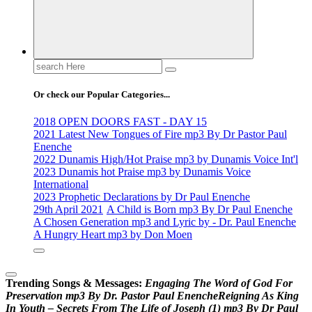
Search
for:
Or check our Popular Categories...
2018 OPEN DOORS FAST - DAY 15
2021 Latest New Tongues of Fire mp3 By Dr Pastor Paul
Enenche
2022 Dunamis High/Hot Praise mp3 by Dunamis Voice Int'l
2023 Dunamis hot Praise mp3 by Dunamis Voice
International
2023 Prophetic Declarations by Dr Paul Enenche
29th April 2021
A Child is Born mp3 By Dr Paul Enenche
A Chosen Generation mp3 and Lyric by - Dr. Paul Enenche
A Hungry Heart mp3 by Don Moen
Trending Songs & Messages:
E
n
g
a
g
i
n
g
T
h
e
W
o
r
d
o
f
G
o
d
F
o
r
P
r
e
s
e
r
v
a
t
i
o
n
m
p
3
B
y
D
r
.
P
a
s
t
o
r
P
a
u
l
E
n
e
n
c
h
e
R
e
i
g
n
i
n
g
A
s
K
i
n
g
I
n
Y
o
u
t
h
–
S
e
c
r
e
t
s
F
r
o
m
T
h
e
L
i
f
e
o
f
J
o
s
e
p
h
(
1
)
m
p
3
B
y
D
r
P
a
u
l