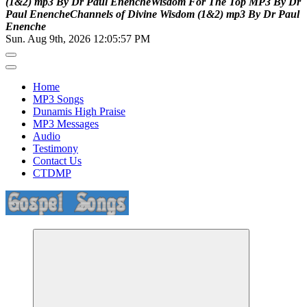
(
1
&
2
)
m
p
3
B
y
D
r
P
a
u
l
E
n
e
n
c
h
e
W
i
s
d
o
m
F
o
r
T
h
e
T
o
p
M
P
3
B
y
D
r
P
a
u
l
E
n
e
n
c
h
e
C
h
a
n
n
e
l
s
o
f
D
i
v
i
n
e
W
i
s
d
o
m
(
1
&
2
)
m
p
3
B
y
D
r
P
a
u
l
E
n
e
n
c
h
e
Sun. Aug 9th, 2026
12:05:58 PM
Home
MP3 Songs
Dunamis High Praise
MP3 Messages
Audio
Testimony
Contact Us
CTDMP
Life Changing And Soul Lifting Gospel Songs And Messages