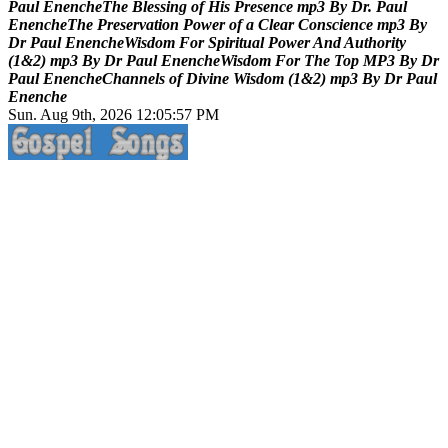
P
a
u
l
E
n
e
n
c
h
e
T
h
e
B
l
e
s
s
i
n
g
o
f
H
i
s
P
r
e
s
e
n
c
e
m
p
3
B
y
D
r
.
P
a
u
l
E
n
e
n
c
h
e
T
h
e
P
r
e
s
e
r
v
a
t
i
o
n
P
o
w
e
r
o
f
a
C
l
e
a
r
C
o
n
s
c
i
e
n
c
e
m
p
3
B
y
D
r
P
a
u
l
E
n
e
n
c
h
e
W
i
s
d
o
m
F
o
r
S
p
i
r
i
t
u
a
l
P
o
w
e
r
A
n
d
A
u
t
h
o
r
i
t
y
(
1
&
2
)
m
p
3
B
y
D
r
P
a
u
l
E
n
e
n
c
h
e
W
i
s
d
o
m
F
o
r
T
h
e
T
o
p
M
P
3
B
y
D
r
P
a
u
l
E
n
e
n
c
h
e
C
h
a
n
n
e
l
s
o
f
D
i
v
i
n
e
W
i
s
d
o
m
(
1
&
2
)
m
p
3
B
y
D
r
P
a
u
l
E
n
e
n
c
h
e
Sun. Aug 9th, 2026
12:05:58 PM
Life Changing And Soul Lifting Gospel Songs And Messages