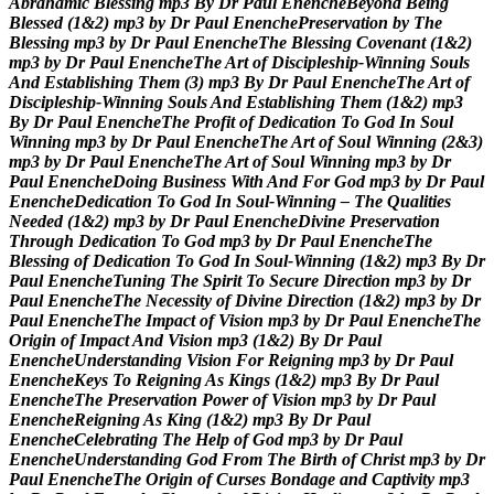
A
b
r
a
h
a
m
i
c
B
l
e
s
s
i
n
g
m
p
3
B
y
D
r
P
a
u
l
E
n
e
n
c
h
e
B
e
y
o
n
d
B
e
i
n
g
B
l
e
s
s
e
d
(
1
&
2
)
m
p
3
b
y
D
r
P
a
u
l
E
n
e
n
c
h
e
P
r
e
s
e
r
v
a
t
i
o
n
b
y
T
h
e
B
l
e
s
s
i
n
g
m
p
3
b
y
D
r
P
a
u
l
E
n
e
n
c
h
e
T
h
e
B
l
e
s
s
i
n
g
C
o
v
e
n
a
n
t
(
1
&
2
)
m
p
3
b
y
D
r
P
a
u
l
E
n
e
n
c
h
e
T
h
e
A
r
t
o
f
D
i
s
c
i
p
l
e
s
h
i
p
-
W
i
n
n
i
n
g
S
o
u
l
s
A
n
d
E
s
t
a
b
l
i
s
h
i
n
g
T
h
e
m
(
3
)
m
p
3
B
y
D
r
P
a
u
l
E
n
e
n
c
h
e
T
h
e
A
r
t
o
f
D
i
s
c
i
p
l
e
s
h
i
p
-
W
i
n
n
i
n
g
S
o
u
l
s
A
n
d
E
s
t
a
b
l
i
s
h
i
n
g
T
h
e
m
(
1
&
2
)
m
p
3
B
y
D
r
P
a
u
l
E
n
e
n
c
h
e
T
h
e
P
r
o
f
i
t
o
f
D
e
d
i
c
a
t
i
o
n
T
o
G
o
d
I
n
S
o
u
l
W
i
n
n
i
n
g
m
p
3
b
y
D
r
P
a
u
l
E
n
e
n
c
h
e
T
h
e
A
r
t
o
f
S
o
u
l
W
i
n
n
i
n
g
(
2
&
3
)
m
p
3
b
y
D
r
P
a
u
l
E
n
e
n
c
h
e
T
h
e
A
r
t
o
f
S
o
u
l
W
i
n
n
i
n
g
m
p
3
b
y
D
r
P
a
u
l
E
n
e
n
c
h
e
D
o
i
n
g
B
u
s
i
n
e
s
s
W
i
t
h
A
n
d
F
o
r
G
o
d
m
p
3
b
y
D
r
P
a
u
l
E
n
e
n
c
h
e
D
e
d
i
c
a
t
i
o
n
T
o
G
o
d
I
n
S
o
u
l
-
W
i
n
n
i
n
g
–
T
h
e
Q
u
a
l
i
t
i
e
s
N
e
e
d
e
d
(
1
&
2
)
m
p
3
b
y
D
r
P
a
u
l
E
n
e
n
c
h
e
D
i
v
i
n
e
P
r
e
s
e
r
v
a
t
i
o
n
T
h
r
o
u
g
h
D
e
d
i
c
a
t
i
o
n
T
o
G
o
d
m
p
3
b
y
D
r
P
a
u
l
E
n
e
n
c
h
e
T
h
e
B
l
e
s
s
i
n
g
o
f
D
e
d
i
c
a
t
i
o
n
T
o
G
o
d
I
n
S
o
u
l
-
W
i
n
n
i
n
g
(
1
&
2
)
m
p
3
B
y
D
r
P
a
u
l
E
n
e
n
c
h
e
T
u
n
i
n
g
T
h
e
S
p
i
r
i
t
T
o
S
e
c
u
r
e
D
i
r
e
c
t
i
o
n
m
p
3
b
y
D
r
P
a
u
l
E
n
e
n
c
h
e
T
h
e
N
e
c
e
s
s
i
t
y
o
f
D
i
v
i
n
e
D
i
r
e
c
t
i
o
n
(
1
&
2
)
m
p
3
b
y
D
r
P
a
u
l
E
n
e
n
c
h
e
T
h
e
I
m
p
a
c
t
o
f
V
i
s
i
o
n
m
p
3
b
y
D
r
P
a
u
l
E
n
e
n
c
h
e
T
h
e
O
r
i
g
i
n
o
f
I
m
p
a
c
t
A
n
d
V
i
s
i
o
n
m
p
3
(
1
&
2
)
B
y
D
r
P
a
u
l
E
n
e
n
c
h
e
U
n
d
e
r
s
t
a
n
d
i
n
g
V
i
s
i
o
n
F
o
r
R
e
i
g
n
i
n
g
m
p
3
b
y
D
r
P
a
u
l
E
n
e
n
c
h
e
K
e
y
s
T
o
R
e
i
g
n
i
n
g
A
s
K
i
n
g
s
(
1
&
2
)
m
p
3
B
y
D
r
P
a
u
l
E
n
e
n
c
h
e
T
h
e
P
r
e
s
e
r
v
a
t
i
o
n
P
o
w
e
r
o
f
V
i
s
i
o
n
m
p
3
b
y
D
r
P
a
u
l
E
n
e
n
c
h
e
R
e
i
g
n
i
n
g
A
s
K
i
n
g
(
1
&
2
)
m
p
3
B
y
D
r
P
a
u
l
E
n
e
n
c
h
e
C
e
l
e
b
r
a
t
i
n
g
T
h
e
H
e
l
p
o
f
G
o
d
m
p
3
b
y
D
r
P
a
u
l
E
n
e
n
c
h
e
U
n
d
e
r
s
t
a
n
d
i
n
g
G
o
d
F
r
o
m
T
h
e
B
i
r
t
h
o
f
C
h
r
i
s
t
m
p
3
b
y
D
r
P
a
u
l
E
n
e
n
c
h
e
T
h
e
O
r
i
g
i
n
o
f
C
u
r
s
e
s
B
o
n
d
a
g
e
a
n
d
C
a
p
t
i
v
i
t
y
m
p
3