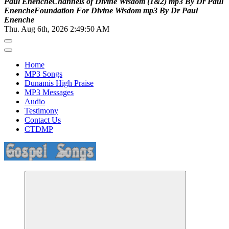
P
a
u
l
E
n
e
n
c
h
e
C
h
a
n
n
e
l
s
o
f
D
i
v
i
n
e
W
i
s
d
o
m
(
1
&
2
)
m
p
3
B
y
D
r
P
a
u
l
E
n
e
n
c
h
e
F
o
u
n
d
a
t
i
o
n
F
o
r
D
i
v
i
n
e
W
i
s
d
o
m
m
p
3
B
y
D
r
P
a
u
l
E
n
e
n
c
h
e
Thu. Aug 6th, 2026
2:49:51 AM
Home
MP3 Songs
Dunamis High Praise
MP3 Messages
Audio
Testimony
Contact Us
CTDMP
Life Changing And Soul Lifting Gospel Songs And Messages