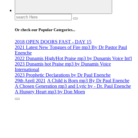
Search
for:
Or check our Popular Categories...
2018 OPEN DOORS FAST - DAY 15
2021 Latest New Tongues of Fire mp3 By Dr Pastor Paul
Enenche
2022 Dunamis High/Hot Praise mp3 by Dunamis Voice Int'l
2023 Dunamis hot Praise mp3 by Dunamis Voice
International
2023 Prophetic Declarations by Dr Paul Enenche
29th April 2021
A Child is Born mp3 By Dr Paul Enenche
A Chosen Generation mp3 and Lyric by - Dr. Paul Enenche
A Hungry Heart mp3 by Don Moen