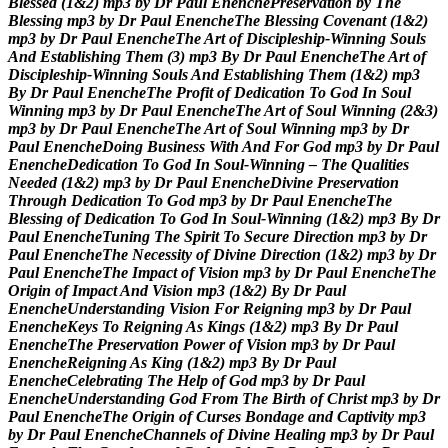
B
l
e
s
s
e
d
(
1
&
2
)
m
p
3
b
y
D
r
P
a
u
l
E
n
e
n
c
h
e
P
r
e
s
e
r
v
a
t
i
o
n
b
y
T
h
e
B
l
e
s
s
i
n
g
m
p
3
b
y
D
r
P
a
u
l
E
n
e
n
c
h
e
T
h
e
B
l
e
s
s
i
n
g
C
o
v
e
n
a
n
t
(
1
&
2
)
m
p
3
b
y
D
r
P
a
u
l
E
n
e
n
c
h
e
T
h
e
A
r
t
o
f
D
i
s
c
i
p
l
e
s
h
i
p
-
W
i
n
n
i
n
g
S
o
u
l
s
A
n
d
E
s
t
a
b
l
i
s
h
i
n
g
T
h
e
m
(
3
)
m
p
3
B
y
D
r
P
a
u
l
E
n
e
n
c
h
e
T
h
e
A
r
t
o
f
D
i
s
c
i
p
l
e
s
h
i
p
-
W
i
n
n
i
n
g
S
o
u
l
s
A
n
d
E
s
t
a
b
l
i
s
h
i
n
g
T
h
e
m
(
1
&
2
)
m
p
3
B
y
D
r
P
a
u
l
E
n
e
n
c
h
e
T
h
e
P
r
o
f
i
t
o
f
D
e
d
i
c
a
t
i
o
n
T
o
G
o
d
I
n
S
o
u
l
W
i
n
n
i
n
g
m
p
3
b
y
D
r
P
a
u
l
E
n
e
n
c
h
e
T
h
e
A
r
t
o
f
S
o
u
l
W
i
n
n
i
n
g
(
2
&
3
)
m
p
3
b
y
D
r
P
a
u
l
E
n
e
n
c
h
e
T
h
e
A
r
t
o
f
S
o
u
l
W
i
n
n
i
n
g
m
p
3
b
y
D
r
P
a
u
l
E
n
e
n
c
h
e
D
o
i
n
g
B
u
s
i
n
e
s
s
W
i
t
h
A
n
d
F
o
r
G
o
d
m
p
3
b
y
D
r
P
a
u
l
E
n
e
n
c
h
e
D
e
d
i
c
a
t
i
o
n
T
o
G
o
d
I
n
S
o
u
l
-
W
i
n
n
i
n
g
–
T
h
e
Q
u
a
l
i
t
i
e
s
N
e
e
d
e
d
(
1
&
2
)
m
p
3
b
y
D
r
P
a
u
l
E
n
e
n
c
h
e
D
i
v
i
n
e
P
r
e
s
e
r
v
a
t
i
o
n
T
h
r
o
u
g
h
D
e
d
i
c
a
t
i
o
n
T
o
G
o
d
m
p
3
b
y
D
r
P
a
u
l
E
n
e
n
c
h
e
T
h
e
B
l
e
s
s
i
n
g
o
f
D
e
d
i
c
a
t
i
o
n
T
o
G
o
d
I
n
S
o
u
l
-
W
i
n
n
i
n
g
(
1
&
2
)
m
p
3
B
y
D
r
P
a
u
l
E
n
e
n
c
h
e
T
u
n
i
n
g
T
h
e
S
p
i
r
i
t
T
o
S
e
c
u
r
e
D
i
r
e
c
t
i
o
n
m
p
3
b
y
D
r
P
a
u
l
E
n
e
n
c
h
e
T
h
e
N
e
c
e
s
s
i
t
y
o
f
D
i
v
i
n
e
D
i
r
e
c
t
i
o
n
(
1
&
2
)
m
p
3
b
y
D
r
P
a
u
l
E
n
e
n
c
h
e
T
h
e
I
m
p
a
c
t
o
f
V
i
s
i
o
n
m
p
3
b
y
D
r
P
a
u
l
E
n
e
n
c
h
e
T
h
e
O
r
i
g
i
n
o
f
I
m
p
a
c
t
A
n
d
V
i
s
i
o
n
m
p
3
(
1
&
2
)
B
y
D
r
P
a
u
l
E
n
e
n
c
h
e
U
n
d
e
r
s
t
a
n
d
i
n
g
V
i
s
i
o
n
F
o
r
R
e
i
g
n
i
n
g
m
p
3
b
y
D
r
P
a
u
l
E
n
e
n
c
h
e
K
e
y
s
T
o
R
e
i
g
n
i
n
g
A
s
K
i
n
g
s
(
1
&
2
)
m
p
3
B
y
D
r
P
a
u
l
E
n
e
n
c
h
e
T
h
e
P
r
e
s
e
r
v
a
t
i
o
n
P
o
w
e
r
o
f
V
i
s
i
o
n
m
p
3
b
y
D
r
P
a
u
l
E
n
e
n
c
h
e
R
e
i
g
n
i
n
g
A
s
K
i
n
g
(
1
&
2
)
m
p
3
B
y
D
r
P
a
u
l
E
n
e
n
c
h
e
C
e
l
e
b
r
a
t
i
n
g
T
h
e
H
e
l
p
o
f
G
o
d
m
p
3
b
y
D
r
P
a
u
l
E
n
e
n
c
h
e
U
n
d
e
r
s
t
a
n
d
i
n
g
G
o
d
F
r
o
m
T
h
e
B
i
r
t
h
o
f
C
h
r
i
s
t
m
p
3
b
y
D
r
P
a
u
l
E
n
e
n
c
h
e
T
h
e
O
r
i
g
i
n
o
f
C
u
r
s
e
s
B
o
n
d
a
g
e
a
n
d
C
a
p
t
i
v
i
t
y
m
p
3
b
y
D
r
P
a
u
l
E
n
e
n
c
h
e
C
h
a
n
n
e
l
s
o
f
D
i
v
i
n
e
H
e
a
l
i
n
g
m
p
3
b
y
D
r
P
a
u
l