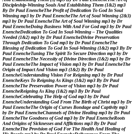
D
i
s
c
i
p
l
e
s
h
i
p
-
W
i
n
n
i
n
g
S
o
u
l
s
A
n
d
E
s
t
a
b
l
i
s
h
i
n
g
T
h
e
m
(
1
&
2
)
m
p
3
B
y
D
r
P
a
u
l
E
n
e
n
c
h
e
T
h
e
P
r
o
f
i
t
o
f
D
e
d
i
c
a
t
i
o
n
T
o
G
o
d
I
n
S
o
u
l
W
i
n
n
i
n
g
m
p
3
b
y
D
r
P
a
u
l
E
n
e
n
c
h
e
T
h
e
A
r
t
o
f
S
o
u
l
W
i
n
n
i
n
g
(
2
&
3
)
m
p
3
b
y
D
r
P
a
u
l
E
n
e
n
c
h
e
T
h
e
A
r
t
o
f
S
o
u
l
W
i
n
n
i
n
g
m
p
3
b
y
D
r
P
a
u
l
E
n
e
n
c
h
e
D
o
i
n
g
B
u
s
i
n
e
s
s
W
i
t
h
A
n
d
F
o
r
G
o
d
m
p
3
b
y
D
r
P
a
u
l
E
n
e
n
c
h
e
D
e
d
i
c
a
t
i
o
n
T
o
G
o
d
I
n
S
o
u
l
-
W
i
n
n
i
n
g
–
T
h
e
Q
u
a
l
i
t
i
e
s
N
e
e
d
e
d
(
1
&
2
)
m
p
3
b
y
D
r
P
a
u
l
E
n
e
n
c
h
e
D
i
v
i
n
e
P
r
e
s
e
r
v
a
t
i
o
n
T
h
r
o
u
g
h
D
e
d
i
c
a
t
i
o
n
T
o
G
o
d
m
p
3
b
y
D
r
P
a
u
l
E
n
e
n
c
h
e
T
h
e
B
l
e
s
s
i
n
g
o
f
D
e
d
i
c
a
t
i
o
n
T
o
G
o
d
I
n
S
o
u
l
-
W
i
n
n
i
n
g
(
1
&
2
)
m
p
3
B
y
D
r
P
a
u
l
E
n
e
n
c
h
e
T
u
n
i
n
g
T
h
e
S
p
i
r
i
t
T
o
S
e
c
u
r
e
D
i
r
e
c
t
i
o
n
m
p
3
b
y
D
r
P
a
u
l
E
n
e
n
c
h
e
T
h
e
N
e
c
e
s
s
i
t
y
o
f
D
i
v
i
n
e
D
i
r
e
c
t
i
o
n
(
1
&
2
)
m
p
3
b
y
D
r
P
a
u
l
E
n
e
n
c
h
e
T
h
e
I
m
p
a
c
t
o
f
V
i
s
i
o
n
m
p
3
b
y
D
r
P
a
u
l
E
n
e
n
c
h
e
T
h
e
O
r
i
g
i
n
o
f
I
m
p
a
c
t
A
n
d
V
i
s
i
o
n
m
p
3
(
1
&
2
)
B
y
D
r
P
a
u
l
E
n
e
n
c
h
e
U
n
d
e
r
s
t
a
n
d
i
n
g
V
i
s
i
o
n
F
o
r
R
e
i
g
n
i
n
g
m
p
3
b
y
D
r
P
a
u
l
E
n
e
n
c
h
e
K
e
y
s
T
o
R
e
i
g
n
i
n
g
A
s
K
i
n
g
s
(
1
&
2
)
m
p
3
B
y
D
r
P
a
u
l
E
n
e
n
c
h
e
T
h
e
P
r
e
s
e
r
v
a
t
i
o
n
P
o
w
e
r
o
f
V
i
s
i
o
n
m
p
3
b
y
D
r
P
a
u
l
E
n
e
n
c
h
e
R
e
i
g
n
i
n
g
A
s
K
i
n
g
(
1
&
2
)
m
p
3
B
y
D
r
P
a
u
l
E
n
e
n
c
h
e
C
e
l
e
b
r
a
t
i
n
g
T
h
e
H
e
l
p
o
f
G
o
d
m
p
3
b
y
D
r
P
a
u
l
E
n
e
n
c
h
e
U
n
d
e
r
s
t
a
n
d
i
n
g
G
o
d
F
r
o
m
T
h
e
B
i
r
t
h
o
f
C
h
r
i
s
t
m
p
3
b
y
D
r
P
a
u
l
E
n
e
n
c
h
e
T
h
e
O
r
i
g
i
n
o
f
C
u
r
s
e
s
B
o
n
d
a
g
e
a
n
d
C
a
p
t
i
v
i
t
y
m
p
3
b
y
D
r
P
a
u
l
E
n
e
n
c
h
e
C
h
a
n
n
e
l
s
o
f
D
i
v
i
n
e
H
e
a
l
i
n
g
m
p
3
b
y
D
r
P
a
u
l
E
n
e
n
c
h
e
T
h
e
G
o
o
d
n
e
s
s
o
f
G
o
d
m
p
3
b
y
D
r
P
a
u
l
E
n
e
n
c
h
e
R
o
o
t
s
A
n
d
O
r
i
g
i
n
s
o
f
S
i
c
k
n
e
s
s
e
s
a
n
d
A
f
f
l
i
c
t
i
o
n
s
m
p
3
B
y
D
r
P
a
u
l
E
n
e
n
c
h
e
T
h
e
P
r
o
v
i
s
i
o
n
o
f
G
o
d
F
o
r
T
h
e
H
e
a
l
t
h
A
n
d
H
e
a
l
i
n
g
o
f