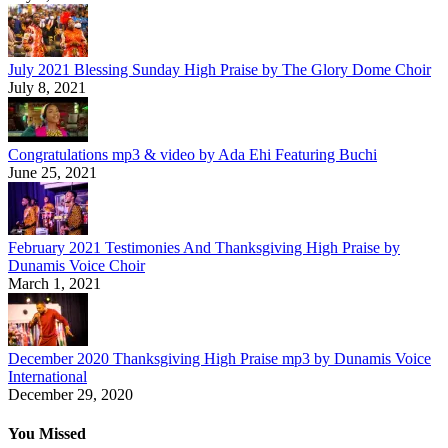
July 2021 Blessing Sunday High Praise by The Glory Dome Choir
July 8, 2021
Congratulations mp3 & video by Ada Ehi Featuring Buchi
June 25, 2021
February 2021 Testimonies And Thanksgiving High Praise by
Dunamis Voice Choir
March 1, 2021
December 2020 Thanksgiving High Praise mp3 by Dunamis Voice
International
December 29, 2020
You Missed