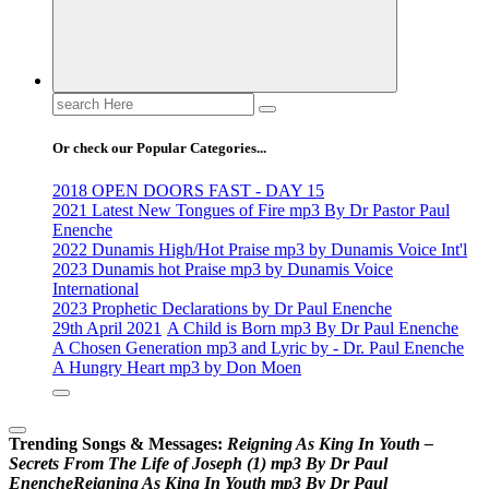
Search
for:
Or check our Popular Categories...
2018 OPEN DOORS FAST - DAY 15
2021 Latest New Tongues of Fire mp3 By Dr Pastor Paul
Enenche
2022 Dunamis High/Hot Praise mp3 by Dunamis Voice Int'l
2023 Dunamis hot Praise mp3 by Dunamis Voice
International
2023 Prophetic Declarations by Dr Paul Enenche
29th April 2021
A Child is Born mp3 By Dr Paul Enenche
A Chosen Generation mp3 and Lyric by - Dr. Paul Enenche
A Hungry Heart mp3 by Don Moen
Trending Songs & Messages:
R
e
i
g
n
i
n
g
A
s
K
i
n
g
I
n
Y
o
u
t
h
–
S
e
c
r
e
t
s
F
r
o
m
T
h
e
L
i
f
e
o
f
J
o
s
e
p
h
(
1
)
m
p
3
B
y
D
r
P
a
u
l
E
n
e
n
c
h
e
R
e
i
g
n
i
n
g
A
s
K
i
n
g
I
n
Y
o
u
t
h
m
p
3
B
y
D
r
P
a
u
l