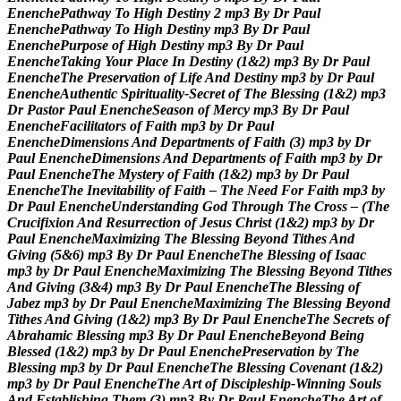
E
n
e
n
c
h
e
P
a
t
h
w
a
y
T
o
H
i
g
h
D
e
s
t
i
n
y
2
m
p
3
B
y
D
r
P
a
u
l
E
n
e
n
c
h
e
P
a
t
h
w
a
y
T
o
H
i
g
h
D
e
s
t
i
n
y
m
p
3
B
y
D
r
P
a
u
l
E
n
e
n
c
h
e
P
u
r
p
o
s
e
o
f
H
i
g
h
D
e
s
t
i
n
y
m
p
3
B
y
D
r
P
a
u
l
E
n
e
n
c
h
e
T
a
k
i
n
g
Y
o
u
r
P
l
a
c
e
I
n
D
e
s
t
i
n
y
(
1
&
2
)
m
p
3
B
y
D
r
P
a
u
l
E
n
e
n
c
h
e
T
h
e
P
r
e
s
e
r
v
a
t
i
o
n
o
f
L
i
f
e
A
n
d
D
e
s
t
i
n
y
m
p
3
b
y
D
r
P
a
u
l
E
n
e
n
c
h
e
A
u
t
h
e
n
t
i
c
S
p
i
r
i
t
u
a
l
i
t
y
-
S
e
c
r
e
t
o
f
T
h
e
B
l
e
s
s
i
n
g
(
1
&
2
)
m
p
3
D
r
P
a
s
t
o
r
P
a
u
l
E
n
e
n
c
h
e
S
e
a
s
o
n
o
f
M
e
r
c
y
m
p
3
B
y
D
r
P
a
u
l
E
n
e
n
c
h
e
F
a
c
i
l
i
t
a
t
o
r
s
o
f
F
a
i
t
h
m
p
3
b
y
D
r
P
a
u
l
E
n
e
n
c
h
e
D
i
m
e
n
s
i
o
n
s
A
n
d
D
e
p
a
r
t
m
e
n
t
s
o
f
F
a
i
t
h
(
3
)
m
p
3
b
y
D
r
P
a
u
l
E
n
e
n
c
h
e
D
i
m
e
n
s
i
o
n
s
A
n
d
D
e
p
a
r
t
m
e
n
t
s
o
f
F
a
i
t
h
m
p
3
b
y
D
r
P
a
u
l
E
n
e
n
c
h
e
T
h
e
M
y
s
t
e
r
y
o
f
F
a
i
t
h
(
1
&
2
)
m
p
3
b
y
D
r
P
a
u
l
E
n
e
n
c
h
e
T
h
e
I
n
e
v
i
t
a
b
i
l
i
t
y
o
f
F
a
i
t
h
–
T
h
e
N
e
e
d
F
o
r
F
a
i
t
h
m
p
3
b
y
D
r
P
a
u
l
E
n
e
n
c
h
e
U
n
d
e
r
s
t
a
n
d
i
n
g
G
o
d
T
h
r
o
u
g
h
T
h
e
C
r
o
s
s
–
(
T
h
e
C
r
u
c
i
f
i
x
i
o
n
A
n
d
R
e
s
u
r
r
e
c
t
i
o
n
o
f
J
e
s
u
s
C
h
r
i
s
t
(
1
&
2
)
m
p
3
b
y
D
r
P
a
u
l
E
n
e
n
c
h
e
M
a
x
i
m
i
z
i
n
g
T
h
e
B
l
e
s
s
i
n
g
B
e
y
o
n
d
T
i
t
h
e
s
A
n
d
G
i
v
i
n
g
(
5
&
6
)
m
p
3
B
y
D
r
P
a
u
l
E
n
e
n
c
h
e
T
h
e
B
l
e
s
s
i
n
g
o
f
I
s
a
a
c
m
p
3
b
y
D
r
P
a
u
l
E
n
e
n
c
h
e
M
a
x
i
m
i
z
i
n
g
T
h
e
B
l
e
s
s
i
n
g
B
e
y
o
n
d
T
i
t
h
e
s
A
n
d
G
i
v
i
n
g
(
3
&
4
)
m
p
3
B
y
D
r
P
a
u
l
E
n
e
n
c
h
e
T
h
e
B
l
e
s
s
i
n
g
o
f
J
a
b
e
z
m
p
3
b
y
D
r
P
a
u
l
E
n
e
n
c
h
e
M
a
x
i
m
i
z
i
n
g
T
h
e
B
l
e
s
s
i
n
g
B
e
y
o
n
d
T
i
t
h
e
s
A
n
d
G
i
v
i
n
g
(
1
&
2
)
m
p
3
B
y
D
r
P
a
u
l
E
n
e
n
c
h
e
T
h
e
S
e
c
r
e
t
s
o
f
A
b
r
a
h
a
m
i
c
B
l
e
s
s
i
n
g
m
p
3
B
y
D
r
P
a
u
l
E
n
e
n
c
h
e
B
e
y
o
n
d
B
e
i
n
g
B
l
e
s
s
e
d
(
1
&
2
)
m
p
3
b
y
D
r
P
a
u
l
E
n
e
n
c
h
e
P
r
e
s
e
r
v
a
t
i
o
n
b
y
T
h
e
B
l
e
s
s
i
n
g
m
p
3
b
y
D
r
P
a
u
l
E
n
e
n
c
h
e
T
h
e
B
l
e
s
s
i
n
g
C
o
v
e
n
a
n
t
(
1
&
2
)
m
p
3
b
y
D
r
P
a
u
l
E
n
e
n
c
h
e
T
h
e
A
r
t
o
f
D
i
s
c
i
p
l
e
s
h
i
p
-
W
i
n
n
i
n
g
S
o
u
l
s
A
n
d
E
s
t
a
b
l
i
s
h
i
n
g
T
h
e
m
(
3
)
m
p
3
B
y
D
r
P
a
u
l
E
n
e
n
c
h
e
T
h
e
A
r
t
o
f