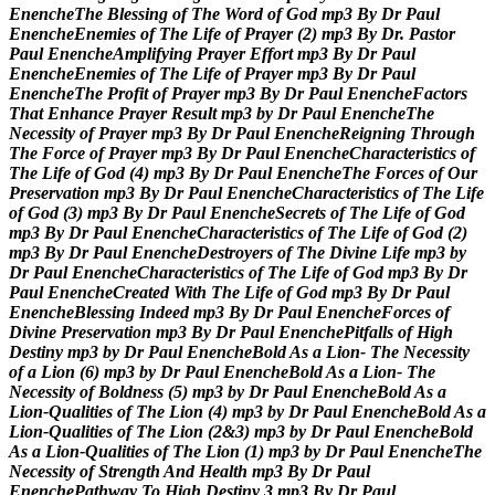
E
n
e
n
c
h
e
T
h
e
B
l
e
s
s
i
n
g
o
f
T
h
e
W
o
r
d
o
f
G
o
d
m
p
3
B
y
D
r
P
a
u
l
E
n
e
n
c
h
e
E
n
e
m
i
e
s
o
f
T
h
e
L
i
f
e
o
f
P
r
a
y
e
r
(
2
)
m
p
3
B
y
D
r
.
P
a
s
t
o
r
P
a
u
l
E
n
e
n
c
h
e
A
m
p
l
i
f
y
i
n
g
P
r
a
y
e
r
E
f
f
o
r
t
m
p
3
B
y
D
r
P
a
u
l
E
n
e
n
c
h
e
E
n
e
m
i
e
s
o
f
T
h
e
L
i
f
e
o
f
P
r
a
y
e
r
m
p
3
B
y
D
r
P
a
u
l
E
n
e
n
c
h
e
T
h
e
P
r
o
f
i
t
o
f
P
r
a
y
e
r
m
p
3
B
y
D
r
P
a
u
l
E
n
e
n
c
h
e
F
a
c
t
o
r
s
T
h
a
t
E
n
h
a
n
c
e
P
r
a
y
e
r
R
e
s
u
l
t
m
p
3
b
y
D
r
P
a
u
l
E
n
e
n
c
h
e
T
h
e
N
e
c
e
s
s
i
t
y
o
f
P
r
a
y
e
r
m
p
3
B
y
D
r
P
a
u
l
E
n
e
n
c
h
e
R
e
i
g
n
i
n
g
T
h
r
o
u
g
h
T
h
e
F
o
r
c
e
o
f
P
r
a
y
e
r
m
p
3
B
y
D
r
P
a
u
l
E
n
e
n
c
h
e
C
h
a
r
a
c
t
e
r
i
s
t
i
c
s
o
f
T
h
e
L
i
f
e
o
f
G
o
d
(
4
)
m
p
3
B
y
D
r
P
a
u
l
E
n
e
n
c
h
e
T
h
e
F
o
r
c
e
s
o
f
O
u
r
P
r
e
s
e
r
v
a
t
i
o
n
m
p
3
B
y
D
r
P
a
u
l
E
n
e
n
c
h
e
C
h
a
r
a
c
t
e
r
i
s
t
i
c
s
o
f
T
h
e
L
i
f
e
o
f
G
o
d
(
3
)
m
p
3
B
y
D
r
P
a
u
l
E
n
e
n
c
h
e
S
e
c
r
e
t
s
o
f
T
h
e
L
i
f
e
o
f
G
o
d
m
p
3
B
y
D
r
P
a
u
l
E
n
e
n
c
h
e
C
h
a
r
a
c
t
e
r
i
s
t
i
c
s
o
f
T
h
e
L
i
f
e
o
f
G
o
d
(
2
)
m
p
3
B
y
D
r
P
a
u
l
E
n
e
n
c
h
e
D
e
s
t
r
o
y
e
r
s
o
f
T
h
e
D
i
v
i
n
e
L
i
f
e
m
p
3
b
y
D
r
P
a
u
l
E
n
e
n
c
h
e
C
h
a
r
a
c
t
e
r
i
s
t
i
c
s
o
f
T
h
e
L
i
f
e
o
f
G
o
d
m
p
3
B
y
D
r
P
a
u
l
E
n
e
n
c
h
e
C
r
e
a
t
e
d
W
i
t
h
T
h
e
L
i
f
e
o
f
G
o
d
m
p
3
B
y
D
r
P
a
u
l
E
n
e
n
c
h
e
B
l
e
s
s
i
n
g
I
n
d
e
e
d
m
p
3
B
y
D
r
P
a
u
l
E
n
e
n
c
h
e
F
o
r
c
e
s
o
f
D
i
v
i
n
e
P
r
e
s
e
r
v
a
t
i
o
n
m
p
3
B
y
D
r
P
a
u
l
E
n
e
n
c
h
e
P
i
t
f
a
l
l
s
o
f
H
i
g
h
D
e
s
t
i
n
y
m
p
3
b
y
D
r
P
a
u
l
E
n
e
n
c
h
e
B
o
l
d
A
s
a
L
i
o
n
-
T
h
e
N
e
c
e
s
s
i
t
y
o
f
a
L
i
o
n
(
6
)
m
p
3
b
y
D
r
P
a
u
l
E
n
e
n
c
h
e
B
o
l
d
A
s
a
L
i
o
n
-
T
h
e
N
e
c
e
s
s
i
t
y
o
f
B
o
l
d
n
e
s
s
(
5
)
m
p
3
b
y
D
r
P
a
u
l
E
n
e
n
c
h
e
B
o
l
d
A
s
a
L
i
o
n
-
Q
u
a
l
i
t
i
e
s
o
f
T
h
e
L
i
o
n
(
4
)
m
p
3
b
y
D
r
P
a
u
l
E
n
e
n
c
h
e
B
o
l
d
A
s
a
L
i
o
n
-
Q
u
a
l
i
t
i
e
s
o
f
T
h
e
L
i
o
n
(
2
&
3
)
m
p
3
b
y
D
r
P
a
u
l
E
n
e
n
c
h
e
B
o
l
d
A
s
a
L
i
o
n
-
Q
u
a
l
i
t
i
e
s
o
f
T
h
e
L
i
o
n
(
1
)
m
p
3
b
y
D
r
P
a
u
l
E
n
e
n
c
h
e
T
h
e
N
e
c
e
s
s
i
t
y
o
f
S
t
r
e
n
g
t
h
A
n
d
H
e
a
l
t
h
m
p
3
B
y
D
r
P
a
u
l
E
n
e
n
c
h
e
P
a
t
h
w
a
y
T
o
H
i
g
h
D
e
s
t
i
n
y
3
m
p
3
B
y
D
r
P
a
u
l