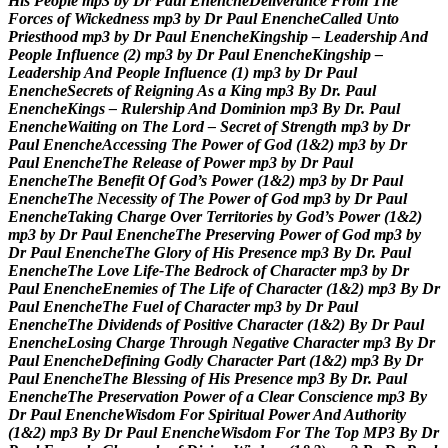
H
i
s
P
e
o
p
l
e
m
p
3
b
y
D
r
P
a
u
l
E
n
e
n
c
h
e
D
e
l
i
v
e
r
a
n
c
e
F
r
o
m
T
h
e
F
o
r
c
e
s
o
f
W
i
c
k
e
d
n
e
s
s
m
p
3
b
y
D
r
P
a
u
l
E
n
e
n
c
h
e
C
a
l
l
e
d
U
n
t
o
P
r
i
e
s
t
h
o
o
d
m
p
3
b
y
D
r
P
a
u
l
E
n
e
n
c
h
e
K
i
n
g
s
h
i
p
–
L
e
a
d
e
r
s
h
i
p
A
n
d
P
e
o
p
l
e
I
n
f
l
u
e
n
c
e
(
2
)
m
p
3
b
y
D
r
P
a
u
l
E
n
e
n
c
h
e
K
i
n
g
s
h
i
p
–
L
e
a
d
e
r
s
h
i
p
A
n
d
P
e
o
p
l
e
I
n
f
l
u
e
n
c
e
(
1
)
m
p
3
b
y
D
r
P
a
u
l
E
n
e
n
c
h
e
S
e
c
r
e
t
s
o
f
R
e
i
g
n
i
n
g
A
s
a
K
i
n
g
m
p
3
B
y
D
r
.
P
a
u
l
E
n
e
n
c
h
e
K
i
n
g
s
–
R
u
l
e
r
s
h
i
p
A
n
d
D
o
m
i
n
i
o
n
m
p
3
B
y
D
r
.
P
a
u
l
E
n
e
n
c
h
e
W
a
i
t
i
n
g
o
n
T
h
e
L
o
r
d
–
S
e
c
r
e
t
o
f
S
t
r
e
n
g
t
h
m
p
3
b
y
D
r
P
a
u
l
E
n
e
n
c
h
e
A
c
c
e
s
s
i
n
g
T
h
e
P
o
w
e
r
o
f
G
o
d
(
1
&
2
)
m
p
3
b
y
D
r
P
a
u
l
E
n
e
n
c
h
e
T
h
e
R
e
l
e
a
s
e
o
f
P
o
w
e
r
m
p
3
b
y
D
r
P
a
u
l
E
n
e
n
c
h
e
T
h
e
B
e
n
e
f
i
t
O
f
G
o
d
’
s
P
o
w
e
r
(
1
&
2
)
m
p
3
b
y
D
r
P
a
u
l
E
n
e
n
c
h
e
T
h
e
N
e
c
e
s
s
i
t
y
o
f
T
h
e
P
o
w
e
r
o
f
G
o
d
m
p
3
b
y
D
r
P
a
u
l
E
n
e
n
c
h
e
T
a
k
i
n
g
C
h
a
r
g
e
O
v
e
r
T
e
r
r
i
t
o
r
i
e
s
b
y
G
o
d
’
s
P
o
w
e
r
(
1
&
2
)
m
p
3
b
y
D
r
P
a
u
l
E
n
e
n
c
h
e
T
h
e
P
r
e
s
e
r
v
i
n
g
P
o
w
e
r
o
f
G
o
d
m
p
3
b
y
D
r
P
a
u
l
E
n
e
n
c
h
e
T
h
e
G
l
o
r
y
o
f
H
i
s
P
r
e
s
e
n
c
e
m
p
3
B
y
D
r
.
P
a
u
l
E
n
e
n
c
h
e
T
h
e
L
o
v
e
L
i
f
e
-
T
h
e
B
e
d
r
o
c
k
o
f
C
h
a
r
a
c
t
e
r
m
p
3
b
y
D
r
P
a
u
l
E
n
e
n
c
h
e
E
n
e
m
i
e
s
o
f
T
h
e
L
i
f
e
o
f
C
h
a
r
a
c
t
e
r
(
1
&
2
)
m
p
3
B
y
D
r
P
a
u
l
E
n
e
n
c
h
e
T
h
e
F
u
e
l
o
f
C
h
a
r
a
c
t
e
r
m
p
3
b
y
D
r
P
a
u
l
E
n
e
n
c
h
e
T
h
e
D
i
v
i
d
e
n
d
s
o
f
P
o
s
i
t
i
v
e
C
h
a
r
a
c
t
e
r
(
1
&
2
)
B
y
D
r
P
a
u
l
E
n
e
n
c
h
e
L
o
s
i
n
g
C
h
a
r
g
e
T
h
r
o
u
g
h
N
e
g
a
t
i
v
e
C
h
a
r
a
c
t
e
r
m
p
3
B
y
D
r
P
a
u
l
E
n
e
n
c
h
e
D
e
f
i
n
i
n
g
G
o
d
l
y
C
h
a
r
a
c
t
e
r
P
a
r
t
(
1
&
2
)
m
p
3
B
y
D
r
P
a
u
l
E
n
e
n
c
h
e
T
h
e
B
l
e
s
s
i
n
g
o
f
H
i
s
P
r
e
s
e
n
c
e
m
p
3
B
y
D
r
.
P
a
u
l
E
n
e
n
c
h
e
T
h
e
P
r
e
s
e
r
v
a
t
i
o
n
P
o
w
e
r
o
f
a
C
l
e
a
r
C
o
n
s
c
i
e
n
c
e
m
p
3
B
y
D
r
P
a
u
l
E
n
e
n
c
h
e
W
i
s
d
o
m
F
o
r
S
p
i
r
i
t
u
a
l
P
o
w
e
r
A
n
d
A
u
t
h
o
r
i
t
y
(
1
&
2
)
m
p
3
B
y
D
r
P
a
u
l
E
n
e
n
c
h
e
W
i
s
d
o
m
F
o
r
T
h
e
T
o
p
M
P
3
B
y
D
r