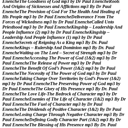
E
n
e
n
c
h
e
T
h
e
G
o
o
d
n
e
s
s
o
f
G
o
d
m
p
3
b
y
D
r
P
a
u
l
E
n
e
n
c
h
e
R
o
o
t
s
A
n
d
O
r
i
g
i
n
s
o
f
S
i
c
k
n
e
s
s
e
s
a
n
d
A
f
f
l
i
c
t
i
o
n
s
m
p
3
B
y
D
r
P
a
u
l
E
n
e
n
c
h
e
T
h
e
P
r
o
v
i
s
i
o
n
o
f
G
o
d
F
o
r
T
h
e
H
e
a
l
t
h
A
n
d
H
e
a
l
i
n
g
o
f
H
i
s
P
e
o
p
l
e
m
p
3
b
y
D
r
P
a
u
l
E
n
e
n
c
h
e
D
e
l
i
v
e
r
a
n
c
e
F
r
o
m
T
h
e
F
o
r
c
e
s
o
f
W
i
c
k
e
d
n
e
s
s
m
p
3
b
y
D
r
P
a
u
l
E
n
e
n
c
h
e
C
a
l
l
e
d
U
n
t
o
P
r
i
e
s
t
h
o
o
d
m
p
3
b
y
D
r
P
a
u
l
E
n
e
n
c
h
e
K
i
n
g
s
h
i
p
–
L
e
a
d
e
r
s
h
i
p
A
n
d
P
e
o
p
l
e
I
n
f
l
u
e
n
c
e
(
2
)
m
p
3
b
y
D
r
P
a
u
l
E
n
e
n
c
h
e
K
i
n
g
s
h
i
p
–
L
e
a
d
e
r
s
h
i
p
A
n
d
P
e
o
p
l
e
I
n
f
l
u
e
n
c
e
(
1
)
m
p
3
b
y
D
r
P
a
u
l
E
n
e
n
c
h
e
S
e
c
r
e
t
s
o
f
R
e
i
g
n
i
n
g
A
s
a
K
i
n
g
m
p
3
B
y
D
r
.
P
a
u
l
E
n
e
n
c
h
e
K
i
n
g
s
–
R
u
l
e
r
s
h
i
p
A
n
d
D
o
m
i
n
i
o
n
m
p
3
B
y
D
r
.
P
a
u
l
E
n
e
n
c
h
e
W
a
i
t
i
n
g
o
n
T
h
e
L
o
r
d
–
S
e
c
r
e
t
o
f
S
t
r
e
n
g
t
h
m
p
3
b
y
D
r
P
a
u
l
E
n
e
n
c
h
e
A
c
c
e
s
s
i
n
g
T
h
e
P
o
w
e
r
o
f
G
o
d
(
1
&
2
)
m
p
3
b
y
D
r
P
a
u
l
E
n
e
n
c
h
e
T
h
e
R
e
l
e
a
s
e
o
f
P
o
w
e
r
m
p
3
b
y
D
r
P
a
u
l
E
n
e
n
c
h
e
T
h
e
B
e
n
e
f
i
t
O
f
G
o
d
’
s
P
o
w
e
r
(
1
&
2
)
m
p
3
b
y
D
r
P
a
u
l
E
n
e
n
c
h
e
T
h
e
N
e
c
e
s
s
i
t
y
o
f
T
h
e
P
o
w
e
r
o
f
G
o
d
m
p
3
b
y
D
r
P
a
u
l
E
n
e
n
c
h
e
T
a
k
i
n
g
C
h
a
r
g
e
O
v
e
r
T
e
r
r
i
t
o
r
i
e
s
b
y
G
o
d
’
s
P
o
w
e
r
(
1
&
2
)
m
p
3
b
y
D
r
P
a
u
l
E
n
e
n
c
h
e
T
h
e
P
r
e
s
e
r
v
i
n
g
P
o
w
e
r
o
f
G
o
d
m
p
3
b
y
D
r
P
a
u
l
E
n
e
n
c
h
e
T
h
e
G
l
o
r
y
o
f
H
i
s
P
r
e
s
e
n
c
e
m
p
3
B
y
D
r
.
P
a
u
l
E
n
e
n
c
h
e
T
h
e
L
o
v
e
L
i
f
e
-
T
h
e
B
e
d
r
o
c
k
o
f
C
h
a
r
a
c
t
e
r
m
p
3
b
y
D
r
P
a
u
l
E
n
e
n
c
h
e
E
n
e
m
i
e
s
o
f
T
h
e
L
i
f
e
o
f
C
h
a
r
a
c
t
e
r
(
1
&
2
)
m
p
3
B
y
D
r
P
a
u
l
E
n
e
n
c
h
e
T
h
e
F
u
e
l
o
f
C
h
a
r
a
c
t
e
r
m
p
3
b
y
D
r
P
a
u
l
E
n
e
n
c
h
e
T
h
e
D
i
v
i
d
e
n
d
s
o
f
P
o
s
i
t
i
v
e
C
h
a
r
a
c
t
e
r
(
1
&
2
)
B
y
D
r
P
a
u
l
E
n
e
n
c
h
e
L
o
s
i
n
g
C
h
a
r
g
e
T
h
r
o
u
g
h
N
e
g
a
t
i
v
e
C
h
a
r
a
c
t
e
r
m
p
3
B
y
D
r
P
a
u
l
E
n
e
n
c
h
e
D
e
f
i
n
i
n
g
G
o
d
l
y
C
h
a
r
a
c
t
e
r
P
a
r
t
(
1
&
2
)
m
p
3
B
y
D
r
P
a
u
l
E
n
e
n
c
h
e
T
h
e
B
l
e
s
s
i
n
g
o
f
H
i
s
P
r
e
s
e
n
c
e
m
p
3
B
y
D
r
.
P
a
u
l