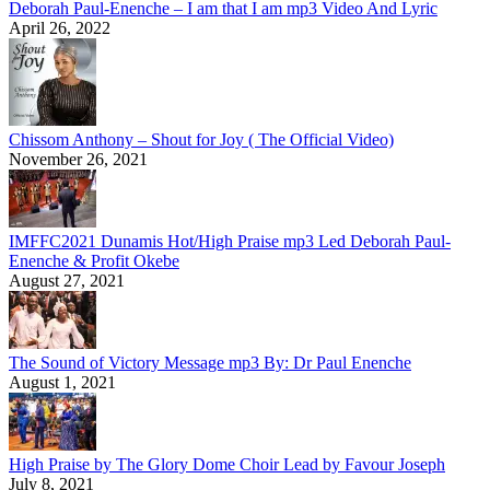
Deborah Paul-Enenche – I am that I am mp3 Video And Lyric
April 26, 2022
Chissom Anthony – Shout for Joy ( The Official Video)
November 26, 2021
IMFFC2021 Dunamis Hot/High Praise mp3 Led Deborah Paul-
Enenche & Profit Okebe
August 27, 2021
The Sound of Victory Message mp3 By: Dr Paul Enenche
August 1, 2021
High Praise by The Glory Dome Choir Lead by Favour Joseph
July 8, 2021