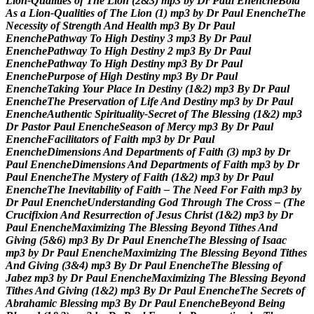
L
i
o
n
-
Q
u
a
l
i
t
i
e
s
o
f
T
h
e
L
i
o
n
(
2
&
3
)
m
p
3
b
y
D
r
P
a
u
l
E
n
e
n
c
h
e
B
o
l
d
A
s
a
L
i
o
n
-
Q
u
a
l
i
t
i
e
s
o
f
T
h
e
L
i
o
n
(
1
)
m
p
3
b
y
D
r
P
a
u
l
E
n
e
n
c
h
e
T
h
e
N
e
c
e
s
s
i
t
y
o
f
S
t
r
e
n
g
t
h
A
n
d
H
e
a
l
t
h
m
p
3
B
y
D
r
P
a
u
l
E
n
e
n
c
h
e
P
a
t
h
w
a
y
T
o
H
i
g
h
D
e
s
t
i
n
y
3
m
p
3
B
y
D
r
P
a
u
l
E
n
e
n
c
h
e
P
a
t
h
w
a
y
T
o
H
i
g
h
D
e
s
t
i
n
y
2
m
p
3
B
y
D
r
P
a
u
l
E
n
e
n
c
h
e
P
a
t
h
w
a
y
T
o
H
i
g
h
D
e
s
t
i
n
y
m
p
3
B
y
D
r
P
a
u
l
E
n
e
n
c
h
e
P
u
r
p
o
s
e
o
f
H
i
g
h
D
e
s
t
i
n
y
m
p
3
B
y
D
r
P
a
u
l
E
n
e
n
c
h
e
T
a
k
i
n
g
Y
o
u
r
P
l
a
c
e
I
n
D
e
s
t
i
n
y
(
1
&
2
)
m
p
3
B
y
D
r
P
a
u
l
E
n
e
n
c
h
e
T
h
e
P
r
e
s
e
r
v
a
t
i
o
n
o
f
L
i
f
e
A
n
d
D
e
s
t
i
n
y
m
p
3
b
y
D
r
P
a
u
l
E
n
e
n
c
h
e
A
u
t
h
e
n
t
i
c
S
p
i
r
i
t
u
a
l
i
t
y
-
S
e
c
r
e
t
o
f
T
h
e
B
l
e
s
s
i
n
g
(
1
&
2
)
m
p
3
D
r
P
a
s
t
o
r
P
a
u
l
E
n
e
n
c
h
e
S
e
a
s
o
n
o
f
M
e
r
c
y
m
p
3
B
y
D
r
P
a
u
l
E
n
e
n
c
h
e
F
a
c
i
l
i
t
a
t
o
r
s
o
f
F
a
i
t
h
m
p
3
b
y
D
r
P
a
u
l
E
n
e
n
c
h
e
D
i
m
e
n
s
i
o
n
s
A
n
d
D
e
p
a
r
t
m
e
n
t
s
o
f
F
a
i
t
h
(
3
)
m
p
3
b
y
D
r
P
a
u
l
E
n
e
n
c
h
e
D
i
m
e
n
s
i
o
n
s
A
n
d
D
e
p
a
r
t
m
e
n
t
s
o
f
F
a
i
t
h
m
p
3
b
y
D
r
P
a
u
l
E
n
e
n
c
h
e
T
h
e
M
y
s
t
e
r
y
o
f
F
a
i
t
h
(
1
&
2
)
m
p
3
b
y
D
r
P
a
u
l
E
n
e
n
c
h
e
T
h
e
I
n
e
v
i
t
a
b
i
l
i
t
y
o
f
F
a
i
t
h
–
T
h
e
N
e
e
d
F
o
r
F
a
i
t
h
m
p
3
b
y
D
r
P
a
u
l
E
n
e
n
c
h
e
U
n
d
e
r
s
t
a
n
d
i
n
g
G
o
d
T
h
r
o
u
g
h
T
h
e
C
r
o
s
s
–
(
T
h
e
C
r
u
c
i
f
i
x
i
o
n
A
n
d
R
e
s
u
r
r
e
c
t
i
o
n
o
f
J
e
s
u
s
C
h
r
i
s
t
(
1
&
2
)
m
p
3
b
y
D
r
P
a
u
l
E
n
e
n
c
h
e
M
a
x
i
m
i
z
i
n
g
T
h
e
B
l
e
s
s
i
n
g
B
e
y
o
n
d
T
i
t
h
e
s
A
n
d
G
i
v
i
n
g
(
5
&
6
)
m
p
3
B
y
D
r
P
a
u
l
E
n
e
n
c
h
e
T
h
e
B
l
e
s
s
i
n
g
o
f
I
s
a
a
c
m
p
3
b
y
D
r
P
a
u
l
E
n
e
n
c
h
e
M
a
x
i
m
i
z
i
n
g
T
h
e
B
l
e
s
s
i
n
g
B
e
y
o
n
d
T
i
t
h
e
s
A
n
d
G
i
v
i
n
g
(
3
&
4
)
m
p
3
B
y
D
r
P
a
u
l
E
n
e
n
c
h
e
T
h
e
B
l
e
s
s
i
n
g
o
f
J
a
b
e
z
m
p
3
b
y
D
r
P
a
u
l
E
n
e
n
c
h
e
M
a
x
i
m
i
z
i
n
g
T
h
e
B
l
e
s
s
i
n
g
B
e
y
o
n
d
T
i
t
h
e
s
A
n
d
G
i
v
i
n
g
(
1
&
2
)
m
p
3
B
y
D
r
P
a
u
l
E
n
e
n
c
h
e
T
h
e
S
e
c
r
e
t
s
o
f
A
b
r
a
h
a
m
i
c
B
l
e
s
s
i
n
g
m
p
3
B
y
D
r
P
a
u
l
E
n
e
n
c
h
e
B
e
y
o
n
d
B
e
i
n
g