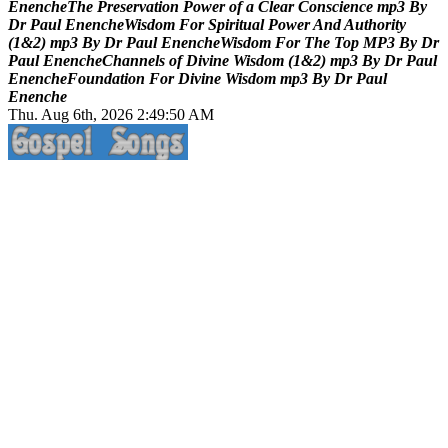
E
n
e
n
c
h
e
T
h
e
P
r
e
s
e
r
v
a
t
i
o
n
P
o
w
e
r
o
f
a
C
l
e
a
r
C
o
n
s
c
i
e
n
c
e
m
p
3
B
y
D
r
P
a
u
l
E
n
e
n
c
h
e
W
i
s
d
o
m
F
o
r
S
p
i
r
i
t
u
a
l
P
o
w
e
r
A
n
d
A
u
t
h
o
r
i
t
y
(
1
&
2
)
m
p
3
B
y
D
r
P
a
u
l
E
n
e
n
c
h
e
W
i
s
d
o
m
F
o
r
T
h
e
T
o
p
M
P
3
B
y
D
r
P
a
u
l
E
n
e
n
c
h
e
C
h
a
n
n
e
l
s
o
f
D
i
v
i
n
e
W
i
s
d
o
m
(
1
&
2
)
m
p
3
B
y
D
r
P
a
u
l
E
n
e
n
c
h
e
F
o
u
n
d
a
t
i
o
n
F
o
r
D
i
v
i
n
e
W
i
s
d
o
m
m
p
3
B
y
D
r
P
a
u
l
E
n
e
n
c
h
e
Thu. Aug 6th, 2026
2:49:51 AM
Life Changing And Soul Lifting Gospel Songs And Messages