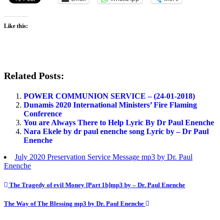
Like this:
Related Posts:
POWER COMMUNION SERVICE – (24-01-2018)
Dunamis 2020 International Ministers’ Fire Flaming
Conference
You are Always There to Help Lyric By Dr Paul Enenche
Nara Ekele by dr paul enenche song Lyric by – Dr Paul
Enenche
July 2020 Preservation Service Message mp3 by Dr. Paul
Enenche
Post
The Tragedy of evil Money [Part 1b]mp3 by – Dr. Paul Enenche
navigation
The Way of The Blessing mp3 by Dr. Paul Enenche