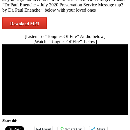
“Dr Paul Enenche – July 2020 Preservation Service Message mp3
by Dr. Paul Enenche.” below with your loved ones
Download MP3
[Listen To “Tongues Of Fire” Audio below]
[Watch “Tongues Of Fire” below]
Share this:
Email
WhatsApp
More