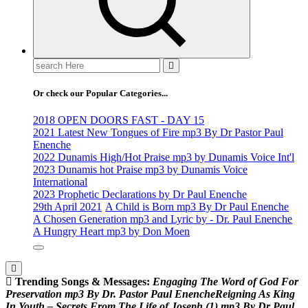
Search
for:
Or check our Popular Categories...
2018 OPEN DOORS FAST - DAY 15
2021 Latest New Tongues of Fire mp3 By Dr Pastor Paul
Enenche
2022 Dunamis High/Hot Praise mp3 by Dunamis Voice Int'l
2023 Dunamis hot Praise mp3 by Dunamis Voice
International
2023 Prophetic Declarations by Dr Paul Enenche
29th April 2021
A Child is Born mp3 By Dr Paul Enenche
A Chosen Generation mp3 and Lyric by - Dr. Paul Enenche
A Hungry Heart mp3 by Don Moen
Trending Songs & Messages:
E
n
g
a
g
i
n
g
T
h
e
W
o
r
d
o
f
G
o
d
F
o
r
P
r
e
s
e
r
v
a
t
i
o
n
m
p
3
B
y
D
r
.
P
a
s
t
o
r
P
a
u
l
E
n
e
n
c
h
e
R
e
i
g
n
i
n
g
A
s
K
i
n
g
I
n
Y
o
u
t
h
–
S
e
c
r
e
t
s
F
r
o
m
T
h
e
L
i
f
e
o
f
J
o
s
e
p
h
(
1
)
m
p
3
B
y
D
r
P
a
u
l