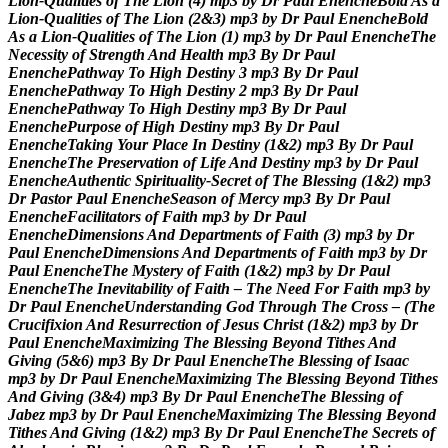
L
i
o
n
-
Q
u
a
l
i
t
i
e
s
o
f
T
h
e
L
i
o
n
(
4
)
m
p
3
b
y
D
r
P
a
u
l
E
n
e
n
c
h
e
B
o
l
d
A
s
a
L
i
o
n
-
Q
u
a
l
i
t
i
e
s
o
f
T
h
e
L
i
o
n
(
2
&
3
)
m
p
3
b
y
D
r
P
a
u
l
E
n
e
n
c
h
e
B
o
l
d
A
s
a
L
i
o
n
-
Q
u
a
l
i
t
i
e
s
o
f
T
h
e
L
i
o
n
(
1
)
m
p
3
b
y
D
r
P
a
u
l
E
n
e
n
c
h
e
T
h
e
N
e
c
e
s
s
i
t
y
o
f
S
t
r
e
n
g
t
h
A
n
d
H
e
a
l
t
h
m
p
3
B
y
D
r
P
a
u
l
E
n
e
n
c
h
e
P
a
t
h
w
a
y
T
o
H
i
g
h
D
e
s
t
i
n
y
3
m
p
3
B
y
D
r
P
a
u
l
E
n
e
n
c
h
e
P
a
t
h
w
a
y
T
o
H
i
g
h
D
e
s
t
i
n
y
2
m
p
3
B
y
D
r
P
a
u
l
E
n
e
n
c
h
e
P
a
t
h
w
a
y
T
o
H
i
g
h
D
e
s
t
i
n
y
m
p
3
B
y
D
r
P
a
u
l
E
n
e
n
c
h
e
P
u
r
p
o
s
e
o
f
H
i
g
h
D
e
s
t
i
n
y
m
p
3
B
y
D
r
P
a
u
l
E
n
e
n
c
h
e
T
a
k
i
n
g
Y
o
u
r
P
l
a
c
e
I
n
D
e
s
t
i
n
y
(
1
&
2
)
m
p
3
B
y
D
r
P
a
u
l
E
n
e
n
c
h
e
T
h
e
P
r
e
s
e
r
v
a
t
i
o
n
o
f
L
i
f
e
A
n
d
D
e
s
t
i
n
y
m
p
3
b
y
D
r
P
a
u
l
E
n
e
n
c
h
e
A
u
t
h
e
n
t
i
c
S
p
i
r
i
t
u
a
l
i
t
y
-
S
e
c
r
e
t
o
f
T
h
e
B
l
e
s
s
i
n
g
(
1
&
2
)
m
p
3
D
r
P
a
s
t
o
r
P
a
u
l
E
n
e
n
c
h
e
S
e
a
s
o
n
o
f
M
e
r
c
y
m
p
3
B
y
D
r
P
a
u
l
E
n
e
n
c
h
e
F
a
c
i
l
i
t
a
t
o
r
s
o
f
F
a
i
t
h
m
p
3
b
y
D
r
P
a
u
l
E
n
e
n
c
h
e
D
i
m
e
n
s
i
o
n
s
A
n
d
D
e
p
a
r
t
m
e
n
t
s
o
f
F
a
i
t
h
(
3
)
m
p
3
b
y
D
r
P
a
u
l
E
n
e
n
c
h
e
D
i
m
e
n
s
i
o
n
s
A
n
d
D
e
p
a
r
t
m
e
n
t
s
o
f
F
a
i
t
h
m
p
3
b
y
D
r
P
a
u
l
E
n
e
n
c
h
e
T
h
e
M
y
s
t
e
r
y
o
f
F
a
i
t
h
(
1
&
2
)
m
p
3
b
y
D
r
P
a
u
l
E
n
e
n
c
h
e
T
h
e
I
n
e
v
i
t
a
b
i
l
i
t
y
o
f
F
a
i
t
h
–
T
h
e
N
e
e
d
F
o
r
F
a
i
t
h
m
p
3
b
y
D
r
P
a
u
l
E
n
e
n
c
h
e
U
n
d
e
r
s
t
a
n
d
i
n
g
G
o
d
T
h
r
o
u
g
h
T
h
e
C
r
o
s
s
–
(
T
h
e
C
r
u
c
i
f
i
x
i
o
n
A
n
d
R
e
s
u
r
r
e
c
t
i
o
n
o
f
J
e
s
u
s
C
h
r
i
s
t
(
1
&
2
)
m
p
3
b
y
D
r
P
a
u
l
E
n
e
n
c
h
e
M
a
x
i
m
i
z
i
n
g
T
h
e
B
l
e
s
s
i
n
g
B
e
y
o
n
d
T
i
t
h
e
s
A
n
d
G
i
v
i
n
g
(
5
&
6
)
m
p
3
B
y
D
r
P
a
u
l
E
n
e
n
c
h
e
T
h
e
B
l
e
s
s
i
n
g
o
f
I
s
a
a
c
m
p
3
b
y
D
r
P
a
u
l
E
n
e
n
c
h
e
M
a
x
i
m
i
z
i
n
g
T
h
e
B
l
e
s
s
i
n
g
B
e
y
o
n
d
T
i
t
h
e
s
A
n
d
G
i
v
i
n
g
(
3
&
4
)
m
p
3
B
y
D
r
P
a
u
l
E
n
e
n
c
h
e
T
h
e
B
l
e
s
s
i
n
g
o
f
J
a
b
e
z
m
p
3
b
y
D
r
P
a
u
l
E
n
e
n
c
h
e
M
a
x
i
m
i
z
i
n
g
T
h
e
B
l
e
s
s
i
n
g
B
e
y
o
n
d
T
i
t
h
e
s
A
n
d
G
i
v
i
n
g
(
1
&
2
)
m
p
3
B
y
D
r
P
a
u
l
E
n
e
n
c
h
e
T
h
e
S
e
c
r
e
t
s
o
f