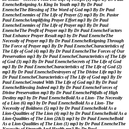
E
n
e
n
c
h
e
R
e
i
g
n
i
n
g
A
s
K
i
n
g
I
n
Y
o
u
t
h
m
p
3
B
y
D
r
P
a
u
l
E
n
e
n
c
h
e
T
h
e
B
l
e
s
s
i
n
g
o
f
T
h
e
W
o
r
d
o
f
G
o
d
m
p
3
B
y
D
r
P
a
u
l
E
n
e
n
c
h
e
E
n
e
m
i
e
s
o
f
T
h
e
L
i
f
e
o
f
P
r
a
y
e
r
(
2
)
m
p
3
B
y
D
r
.
P
a
s
t
o
r
P
a
u
l
E
n
e
n
c
h
e
A
m
p
l
i
f
y
i
n
g
P
r
a
y
e
r
E
f
f
o
r
t
m
p
3
B
y
D
r
P
a
u
l
E
n
e
n
c
h
e
E
n
e
m
i
e
s
o
f
T
h
e
L
i
f
e
o
f
P
r
a
y
e
r
m
p
3
B
y
D
r
P
a
u
l
E
n
e
n
c
h
e
T
h
e
P
r
o
f
i
t
o
f
P
r
a
y
e
r
m
p
3
B
y
D
r
P
a
u
l
E
n
e
n
c
h
e
F
a
c
t
o
r
s
T
h
a
t
E
n
h
a
n
c
e
P
r
a
y
e
r
R
e
s
u
l
t
m
p
3
b
y
D
r
P
a
u
l
E
n
e
n
c
h
e
T
h
e
N
e
c
e
s
s
i
t
y
o
f
P
r
a
y
e
r
m
p
3
B
y
D
r
P
a
u
l
E
n
e
n
c
h
e
R
e
i
g
n
i
n
g
T
h
r
o
u
g
h
T
h
e
F
o
r
c
e
o
f
P
r
a
y
e
r
m
p
3
B
y
D
r
P
a
u
l
E
n
e
n
c
h
e
C
h
a
r
a
c
t
e
r
i
s
t
i
c
s
o
f
T
h
e
L
i
f
e
o
f
G
o
d
(
4
)
m
p
3
B
y
D
r
P
a
u
l
E
n
e
n
c
h
e
T
h
e
F
o
r
c
e
s
o
f
O
u
r
P
r
e
s
e
r
v
a
t
i
o
n
m
p
3
B
y
D
r
P
a
u
l
E
n
e
n
c
h
e
C
h
a
r
a
c
t
e
r
i
s
t
i
c
s
o
f
T
h
e
L
i
f
e
o
f
G
o
d
(
3
)
m
p
3
B
y
D
r
P
a
u
l
E
n
e
n
c
h
e
S
e
c
r
e
t
s
o
f
T
h
e
L
i
f
e
o
f
G
o
d
m
p
3
B
y
D
r
P
a
u
l
E
n
e
n
c
h
e
C
h
a
r
a
c
t
e
r
i
s
t
i
c
s
o
f
T
h
e
L
i
f
e
o
f
G
o
d
(
2
)
m
p
3
B
y
D
r
P
a
u
l
E
n
e
n
c
h
e
D
e
s
t
r
o
y
e
r
s
o
f
T
h
e
D
i
v
i
n
e
L
i
f
e
m
p
3
b
y
D
r
P
a
u
l
E
n
e
n
c
h
e
C
h
a
r
a
c
t
e
r
i
s
t
i
c
s
o
f
T
h
e
L
i
f
e
o
f
G
o
d
m
p
3
B
y
D
r
P
a
u
l
E
n
e
n
c
h
e
C
r
e
a
t
e
d
W
i
t
h
T
h
e
L
i
f
e
o
f
G
o
d
m
p
3
B
y
D
r
P
a
u
l
E
n
e
n
c
h
e
B
l
e
s
s
i
n
g
I
n
d
e
e
d
m
p
3
B
y
D
r
P
a
u
l
E
n
e
n
c
h
e
F
o
r
c
e
s
o
f
D
i
v
i
n
e
P
r
e
s
e
r
v
a
t
i
o
n
m
p
3
B
y
D
r
P
a
u
l
E
n
e
n
c
h
e
P
i
t
f
a
l
l
s
o
f
H
i
g
h
D
e
s
t
i
n
y
m
p
3
b
y
D
r
P
a
u
l
E
n
e
n
c
h
e
B
o
l
d
A
s
a
L
i
o
n
-
T
h
e
N
e
c
e
s
s
i
t
y
o
f
a
L
i
o
n
(
6
)
m
p
3
b
y
D
r
P
a
u
l
E
n
e
n
c
h
e
B
o
l
d
A
s
a
L
i
o
n
-
T
h
e
N
e
c
e
s
s
i
t
y
o
f
B
o
l
d
n
e
s
s
(
5
)
m
p
3
b
y
D
r
P
a
u
l
E
n
e
n
c
h
e
B
o
l
d
A
s
a
L
i
o
n
-
Q
u
a
l
i
t
i
e
s
o
f
T
h
e
L
i
o
n
(
4
)
m
p
3
b
y
D
r
P
a
u
l
E
n
e
n
c
h
e
B
o
l
d
A
s
a
L
i
o
n
-
Q
u
a
l
i
t
i
e
s
o
f
T
h
e
L
i
o
n
(
2
&
3
)
m
p
3
b
y
D
r
P
a
u
l
E
n
e
n
c
h
e
B
o
l
d
A
s
a
L
i
o
n
-
Q
u
a
l
i
t
i
e
s
o
f
T
h
e
L
i
o
n
(
1
)
m
p
3
b
y
D
r
P
a
u
l
E
n
e
n
c
h
e
T
h
e
N
e
c
e
s
s
i
t
y
o
f
S
t
r
e
n
g
t
h
A
n
d
H
e
a
l
t
h
m
p
3
B
y
D
r
P
a
u
l