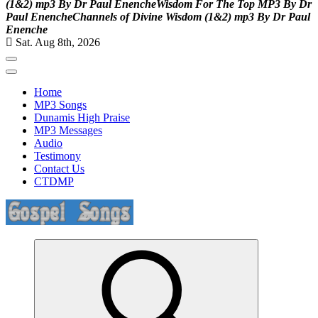
(
1
&
2
)
m
p
3
B
y
D
r
P
a
u
l
E
n
e
n
c
h
e
W
i
s
d
o
m
F
o
r
T
h
e
T
o
p
M
P
3
B
y
D
r
P
a
u
l
E
n
e
n
c
h
e
C
h
a
n
n
e
l
s
o
f
D
i
v
i
n
e
W
i
s
d
o
m
(
1
&
2
)
m
p
3
B
y
D
r
P
a
u
l
E
n
e
n
c
h
e
Sat. Aug 8th, 2026
Home
MP3 Songs
Dunamis High Praise
MP3 Messages
Audio
Testimony
Contact Us
CTDMP
Life Changing And Soul Lifting Gospel Songs And Messages