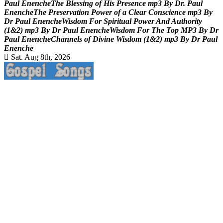
P
a
u
l
E
n
e
n
c
h
e
T
h
e
B
l
e
s
s
i
n
g
o
f
H
i
s
P
r
e
s
e
n
c
e
m
p
3
B
y
D
r
.
P
a
u
l
E
n
e
n
c
h
e
T
h
e
P
r
e
s
e
r
v
a
t
i
o
n
P
o
w
e
r
o
f
a
C
l
e
a
r
C
o
n
s
c
i
e
n
c
e
m
p
3
B
y
D
r
P
a
u
l
E
n
e
n
c
h
e
W
i
s
d
o
m
F
o
r
S
p
i
r
i
t
u
a
l
P
o
w
e
r
A
n
d
A
u
t
h
o
r
i
t
y
(
1
&
2
)
m
p
3
B
y
D
r
P
a
u
l
E
n
e
n
c
h
e
W
i
s
d
o
m
F
o
r
T
h
e
T
o
p
M
P
3
B
y
D
r
P
a
u
l
E
n
e
n
c
h
e
C
h
a
n
n
e
l
s
o
f
D
i
v
i
n
e
W
i
s
d
o
m
(
1
&
2
)
m
p
3
B
y
D
r
P
a
u
l
E
n
e
n
c
h
e
Sat. Aug 8th, 2026
Life Changing And Soul Lifting Gospel Songs And Messages