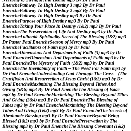
E
n
e
n
c
h
e
P
a
t
h
w
a
y
T
o
H
i
g
h
D
e
s
t
i
n
y
3
m
p
3
B
y
D
r
P
a
u
l
E
n
e
n
c
h
e
P
a
t
h
w
a
y
T
o
H
i
g
h
D
e
s
t
i
n
y
2
m
p
3
B
y
D
r
P
a
u
l
E
n
e
n
c
h
e
P
a
t
h
w
a
y
T
o
H
i
g
h
D
e
s
t
i
n
y
m
p
3
B
y
D
r
P
a
u
l
E
n
e
n
c
h
e
P
u
r
p
o
s
e
o
f
H
i
g
h
D
e
s
t
i
n
y
m
p
3
B
y
D
r
P
a
u
l
E
n
e
n
c
h
e
T
a
k
i
n
g
Y
o
u
r
P
l
a
c
e
I
n
D
e
s
t
i
n
y
(
1
&
2
)
m
p
3
B
y
D
r
P
a
u
l
E
n
e
n
c
h
e
T
h
e
P
r
e
s
e
r
v
a
t
i
o
n
o
f
L
i
f
e
A
n
d
D
e
s
t
i
n
y
m
p
3
b
y
D
r
P
a
u
l
E
n
e
n
c
h
e
A
u
t
h
e
n
t
i
c
S
p
i
r
i
t
u
a
l
i
t
y
-
S
e
c
r
e
t
o
f
T
h
e
B
l
e
s
s
i
n
g
(
1
&
2
)
m
p
3
D
r
P
a
s
t
o
r
P
a
u
l
E
n
e
n
c
h
e
S
e
a
s
o
n
o
f
M
e
r
c
y
m
p
3
B
y
D
r
P
a
u
l
E
n
e
n
c
h
e
F
a
c
i
l
i
t
a
t
o
r
s
o
f
F
a
i
t
h
m
p
3
b
y
D
r
P
a
u
l
E
n
e
n
c
h
e
D
i
m
e
n
s
i
o
n
s
A
n
d
D
e
p
a
r
t
m
e
n
t
s
o
f
F
a
i
t
h
(
3
)
m
p
3
b
y
D
r
P
a
u
l
E
n
e
n
c
h
e
D
i
m
e
n
s
i
o
n
s
A
n
d
D
e
p
a
r
t
m
e
n
t
s
o
f
F
a
i
t
h
m
p
3
b
y
D
r
P
a
u
l
E
n
e
n
c
h
e
T
h
e
M
y
s
t
e
r
y
o
f
F
a
i
t
h
(
1
&
2
)
m
p
3
b
y
D
r
P
a
u
l
E
n
e
n
c
h
e
T
h
e
I
n
e
v
i
t
a
b
i
l
i
t
y
o
f
F
a
i
t
h
–
T
h
e
N
e
e
d
F
o
r
F
a
i
t
h
m
p
3
b
y
D
r
P
a
u
l
E
n
e
n
c
h
e
U
n
d
e
r
s
t
a
n
d
i
n
g
G
o
d
T
h
r
o
u
g
h
T
h
e
C
r
o
s
s
–
(
T
h
e
C
r
u
c
i
f
i
x
i
o
n
A
n
d
R
e
s
u
r
r
e
c
t
i
o
n
o
f
J
e
s
u
s
C
h
r
i
s
t
(
1
&
2
)
m
p
3
b
y
D
r
P
a
u
l
E
n
e
n
c
h
e
M
a
x
i
m
i
z
i
n
g
T
h
e
B
l
e
s
s
i
n
g
B
e
y
o
n
d
T
i
t
h
e
s
A
n
d
G
i
v
i
n
g
(
5
&
6
)
m
p
3
B
y
D
r
P
a
u
l
E
n
e
n
c
h
e
T
h
e
B
l
e
s
s
i
n
g
o
f
I
s
a
a
c
m
p
3
b
y
D
r
P
a
u
l
E
n
e
n
c
h
e
M
a
x
i
m
i
z
i
n
g
T
h
e
B
l
e
s
s
i
n
g
B
e
y
o
n
d
T
i
t
h
e
s
A
n
d
G
i
v
i
n
g
(
3
&
4
)
m
p
3
B
y
D
r
P
a
u
l
E
n
e
n
c
h
e
T
h
e
B
l
e
s
s
i
n
g
o
f
J
a
b
e
z
m
p
3
b
y
D
r
P
a
u
l
E
n
e
n
c
h
e
M
a
x
i
m
i
z
i
n
g
T
h
e
B
l
e
s
s
i
n
g
B
e
y
o
n
d
T
i
t
h
e
s
A
n
d
G
i
v
i
n
g
(
1
&
2
)
m
p
3
B
y
D
r
P
a
u
l
E
n
e
n
c
h
e
T
h
e
S
e
c
r
e
t
s
o
f
A
b
r
a
h
a
m
i
c
B
l
e
s
s
i
n
g
m
p
3
B
y
D
r
P
a
u
l
E
n
e
n
c
h
e
B
e
y
o
n
d
B
e
i
n
g
B
l
e
s
s
e
d
(
1
&
2
)
m
p
3
b
y
D
r
P
a
u
l
E
n
e
n
c
h
e
P
r
e
s
e
r
v
a
t
i
o
n
b
y
T
h
e
B
l
e
s
s
i
n
g
m
p
3
b
y
D
r
P
a
u
l
E
n
e
n
c
h
e
T
h
e
B
l
e
s
s
i
n
g
C
o
v
e
n
a
n
t
(
1
&
2
)