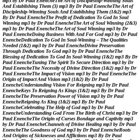
m
p
3
b
y
D
r
P
a
u
l
E
n
e
n
c
h
e
T
h
e
A
r
t
o
f
D
i
s
c
i
p
l
e
s
h
i
p
-
W
i
n
n
i
n
g
S
o
u
l
s
A
n
d
E
s
t
a
b
l
i
s
h
i
n
g
T
h
e
m
(
3
)
m
p
3
B
y
D
r
P
a
u
l
E
n
e
n
c
h
e
T
h
e
A
r
t
o
f
D
i
s
c
i
p
l
e
s
h
i
p
-
W
i
n
n
i
n
g
S
o
u
l
s
A
n
d
E
s
t
a
b
l
i
s
h
i
n
g
T
h
e
m
(
1
&
2
)
m
p
3
B
y
D
r
P
a
u
l
E
n
e
n
c
h
e
T
h
e
P
r
o
f
i
t
o
f
D
e
d
i
c
a
t
i
o
n
T
o
G
o
d
I
n
S
o
u
l
W
i
n
n
i
n
g
m
p
3
b
y
D
r
P
a
u
l
E
n
e
n
c
h
e
T
h
e
A
r
t
o
f
S
o
u
l
W
i
n
n
i
n
g
(
2
&
3
)
m
p
3
b
y
D
r
P
a
u
l
E
n
e
n
c
h
e
T
h
e
A
r
t
o
f
S
o
u
l
W
i
n
n
i
n
g
m
p
3
b
y
D
r
P
a
u
l
E
n
e
n
c
h
e
D
o
i
n
g
B
u
s
i
n
e
s
s
W
i
t
h
A
n
d
F
o
r
G
o
d
m
p
3
b
y
D
r
P
a
u
l
E
n
e
n
c
h
e
D
e
d
i
c
a
t
i
o
n
T
o
G
o
d
I
n
S
o
u
l
-
W
i
n
n
i
n
g
–
T
h
e
Q
u
a
l
i
t
i
e
s
N
e
e
d
e
d
(
1
&
2
)
m
p
3
b
y
D
r
P
a
u
l
E
n
e
n
c
h
e
D
i
v
i
n
e
P
r
e
s
e
r
v
a
t
i
o
n
T
h
r
o
u
g
h
D
e
d
i
c
a
t
i
o
n
T
o
G
o
d
m
p
3
b
y
D
r
P
a
u
l
E
n
e
n
c
h
e
T
h
e
B
l
e
s
s
i
n
g
o
f
D
e
d
i
c
a
t
i
o
n
T
o
G
o
d
I
n
S
o
u
l
-
W
i
n
n
i
n
g
(
1
&
2
)
m
p
3
B
y
D
r
P
a
u
l
E
n
e
n
c
h
e
T
u
n
i
n
g
T
h
e
S
p
i
r
i
t
T
o
S
e
c
u
r
e
D
i
r
e
c
t
i
o
n
m
p
3
b
y
D
r
P
a
u
l
E
n
e
n
c
h
e
T
h
e
N
e
c
e
s
s
i
t
y
o
f
D
i
v
i
n
e
D
i
r
e
c
t
i
o
n
(
1
&
2
)
m
p
3
b
y
D
r
P
a
u
l
E
n
e
n
c
h
e
T
h
e
I
m
p
a
c
t
o
f
V
i
s
i
o
n
m
p
3
b
y
D
r
P
a
u
l
E
n
e
n
c
h
e
T
h
e
O
r
i
g
i
n
o
f
I
m
p
a
c
t
A
n
d
V
i
s
i
o
n
m
p
3
(
1
&
2
)
B
y
D
r
P
a
u
l
E
n
e
n
c
h
e
U
n
d
e
r
s
t
a
n
d
i
n
g
V
i
s
i
o
n
F
o
r
R
e
i
g
n
i
n
g
m
p
3
b
y
D
r
P
a
u
l
E
n
e
n
c
h
e
K
e
y
s
T
o
R
e
i
g
n
i
n
g
A
s
K
i
n
g
s
(
1
&
2
)
m
p
3
B
y
D
r
P
a
u
l
E
n
e
n
c
h
e
T
h
e
P
r
e
s
e
r
v
a
t
i
o
n
P
o
w
e
r
o
f
V
i
s
i
o
n
m
p
3
b
y
D
r
P
a
u
l
E
n
e
n
c
h
e
R
e
i
g
n
i
n
g
A
s
K
i
n
g
(
1
&
2
)
m
p
3
B
y
D
r
P
a
u
l
E
n
e
n
c
h
e
C
e
l
e
b
r
a
t
i
n
g
T
h
e
H
e
l
p
o
f
G
o
d
m
p
3
b
y
D
r
P
a
u
l
E
n
e
n
c
h
e
U
n
d
e
r
s
t
a
n
d
i
n
g
G
o
d
F
r
o
m
T
h
e
B
i
r
t
h
o
f
C
h
r
i
s
t
m
p
3
b
y
D
r
P
a
u
l
E
n
e
n
c
h
e
T
h
e
O
r
i
g
i
n
o
f
C
u
r
s
e
s
B
o
n
d
a
g
e
a
n
d
C
a
p
t
i
v
i
t
y
m
p
3
b
y
D
r
P
a
u
l
E
n
e
n
c
h
e
C
h
a
n
n
e
l
s
o
f
D
i
v
i
n
e
H
e
a
l
i
n
g
m
p
3
b
y
D
r
P
a
u
l
E
n
e
n
c
h
e
T
h
e
G
o
o
d
n
e
s
s
o
f
G
o
d
m
p
3
b
y
D
r
P
a
u
l
E
n
e
n
c
h
e
R
o
o
t
s
A
n
d
O
r
i
g
i
n
s
o
f
S
i
c
k
n
e
s
s
e
s
a
n
d
A
f
f
l
i
c
t
i
o
n
s
m
p
3
B
y
D
r
P
a
u
l