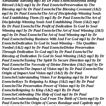
A
b
r
a
h
a
m
i
c
B
l
e
s
s
i
n
g
m
p
3
B
y
D
r
P
a
u
l
E
n
e
n
c
h
e
B
e
y
o
n
d
B
e
i
n
g
B
l
e
s
s
e
d
(
1
&
2
)
m
p
3
b
y
D
r
P
a
u
l
E
n
e
n
c
h
e
P
r
e
s
e
r
v
a
t
i
o
n
b
y
T
h
e
B
l
e
s
s
i
n
g
m
p
3
b
y
D
r
P
a
u
l
E
n
e
n
c
h
e
T
h
e
B
l
e
s
s
i
n
g
C
o
v
e
n
a
n
t
(
1
&
2
)
m
p
3
b
y
D
r
P
a
u
l
E
n
e
n
c
h
e
T
h
e
A
r
t
o
f
D
i
s
c
i
p
l
e
s
h
i
p
-
W
i
n
n
i
n
g
S
o
u
l
s
A
n
d
E
s
t
a
b
l
i
s
h
i
n
g
T
h
e
m
(
3
)
m
p
3
B
y
D
r
P
a
u
l
E
n
e
n
c
h
e
T
h
e
A
r
t
o
f
D
i
s
c
i
p
l
e
s
h
i
p
-
W
i
n
n
i
n
g
S
o
u
l
s
A
n
d
E
s
t
a
b
l
i
s
h
i
n
g
T
h
e
m
(
1
&
2
)
m
p
3
B
y
D
r
P
a
u
l
E
n
e
n
c
h
e
T
h
e
P
r
o
f
i
t
o
f
D
e
d
i
c
a
t
i
o
n
T
o
G
o
d
I
n
S
o
u
l
W
i
n
n
i
n
g
m
p
3
b
y
D
r
P
a
u
l
E
n
e
n
c
h
e
T
h
e
A
r
t
o
f
S
o
u
l
W
i
n
n
i
n
g
(
2
&
3
)
m
p
3
b
y
D
r
P
a
u
l
E
n
e
n
c
h
e
T
h
e
A
r
t
o
f
S
o
u
l
W
i
n
n
i
n
g
m
p
3
b
y
D
r
P
a
u
l
E
n
e
n
c
h
e
D
o
i
n
g
B
u
s
i
n
e
s
s
W
i
t
h
A
n
d
F
o
r
G
o
d
m
p
3
b
y
D
r
P
a
u
l
E
n
e
n
c
h
e
D
e
d
i
c
a
t
i
o
n
T
o
G
o
d
I
n
S
o
u
l
-
W
i
n
n
i
n
g
–
T
h
e
Q
u
a
l
i
t
i
e
s
N
e
e
d
e
d
(
1
&
2
)
m
p
3
b
y
D
r
P
a
u
l
E
n
e
n
c
h
e
D
i
v
i
n
e
P
r
e
s
e
r
v
a
t
i
o
n
T
h
r
o
u
g
h
D
e
d
i
c
a
t
i
o
n
T
o
G
o
d
m
p
3
b
y
D
r
P
a
u
l
E
n
e
n
c
h
e
T
h
e
B
l
e
s
s
i
n
g
o
f
D
e
d
i
c
a
t
i
o
n
T
o
G
o
d
I
n
S
o
u
l
-
W
i
n
n
i
n
g
(
1
&
2
)
m
p
3
B
y
D
r
P
a
u
l
E
n
e
n
c
h
e
T
u
n
i
n
g
T
h
e
S
p
i
r
i
t
T
o
S
e
c
u
r
e
D
i
r
e
c
t
i
o
n
m
p
3
b
y
D
r
P
a
u
l
E
n
e
n
c
h
e
T
h
e
N
e
c
e
s
s
i
t
y
o
f
D
i
v
i
n
e
D
i
r
e
c
t
i
o
n
(
1
&
2
)
m
p
3
b
y
D
r
P
a
u
l
E
n
e
n
c
h
e
T
h
e
I
m
p
a
c
t
o
f
V
i
s
i
o
n
m
p
3
b
y
D
r
P
a
u
l
E
n
e
n
c
h
e
T
h
e
O
r
i
g
i
n
o
f
I
m
p
a
c
t
A
n
d
V
i
s
i
o
n
m
p
3
(
1
&
2
)
B
y
D
r
P
a
u
l
E
n
e
n
c
h
e
U
n
d
e
r
s
t
a
n
d
i
n
g
V
i
s
i
o
n
F
o
r
R
e
i
g
n
i
n
g
m
p
3
b
y
D
r
P
a
u
l
E
n
e
n
c
h
e
K
e
y
s
T
o
R
e
i
g
n
i
n
g
A
s
K
i
n
g
s
(
1
&
2
)
m
p
3
B
y
D
r
P
a
u
l
E
n
e
n
c
h
e
T
h
e
P
r
e
s
e
r
v
a
t
i
o
n
P
o
w
e
r
o
f
V
i
s
i
o
n
m
p
3
b
y
D
r
P
a
u
l
E
n
e
n
c
h
e
R
e
i
g
n
i
n
g
A
s
K
i
n
g
(
1
&
2
)
m
p
3
B
y
D
r
P
a
u
l
E
n
e
n
c
h
e
C
e
l
e
b
r
a
t
i
n
g
T
h
e
H
e
l
p
o
f
G
o
d
m
p
3
b
y
D
r
P
a
u
l
E
n
e
n
c
h
e
U
n
d
e
r
s
t
a
n
d
i
n
g
G
o
d
F
r
o
m
T
h
e
B
i
r
t
h
o
f
C
h
r
i
s
t
m
p
3
b
y
D
r
P
a
u
l
E
n
e
n
c
h
e
T
h
e
O
r
i
g
i
n
o
f
C
u
r
s
e
s
B
o
n
d
a
g
e
a
n
d
C
a
p
t
i
v
i
t
y
m
p
3