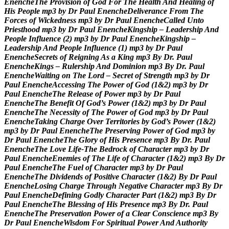
E
n
e
n
c
h
e
T
h
e
P
r
o
v
i
s
i
o
n
o
f
G
o
d
F
o
r
T
h
e
H
e
a
l
t
h
A
n
d
H
e
a
l
i
n
g
o
f
H
i
s
P
e
o
p
l
e
m
p
3
b
y
D
r
P
a
u
l
E
n
e
n
c
h
e
D
e
l
i
v
e
r
a
n
c
e
F
r
o
m
T
h
e
F
o
r
c
e
s
o
f
W
i
c
k
e
d
n
e
s
s
m
p
3
b
y
D
r
P
a
u
l
E
n
e
n
c
h
e
C
a
l
l
e
d
U
n
t
o
P
r
i
e
s
t
h
o
o
d
m
p
3
b
y
D
r
P
a
u
l
E
n
e
n
c
h
e
K
i
n
g
s
h
i
p
–
L
e
a
d
e
r
s
h
i
p
A
n
d
P
e
o
p
l
e
I
n
f
l
u
e
n
c
e
(
2
)
m
p
3
b
y
D
r
P
a
u
l
E
n
e
n
c
h
e
K
i
n
g
s
h
i
p
–
L
e
a
d
e
r
s
h
i
p
A
n
d
P
e
o
p
l
e
I
n
f
l
u
e
n
c
e
(
1
)
m
p
3
b
y
D
r
P
a
u
l
E
n
e
n
c
h
e
S
e
c
r
e
t
s
o
f
R
e
i
g
n
i
n
g
A
s
a
K
i
n
g
m
p
3
B
y
D
r
.
P
a
u
l
E
n
e
n
c
h
e
K
i
n
g
s
–
R
u
l
e
r
s
h
i
p
A
n
d
D
o
m
i
n
i
o
n
m
p
3
B
y
D
r
.
P
a
u
l
E
n
e
n
c
h
e
W
a
i
t
i
n
g
o
n
T
h
e
L
o
r
d
–
S
e
c
r
e
t
o
f
S
t
r
e
n
g
t
h
m
p
3
b
y
D
r
P
a
u
l
E
n
e
n
c
h
e
A
c
c
e
s
s
i
n
g
T
h
e
P
o
w
e
r
o
f
G
o
d
(
1
&
2
)
m
p
3
b
y
D
r
P
a
u
l
E
n
e
n
c
h
e
T
h
e
R
e
l
e
a
s
e
o
f
P
o
w
e
r
m
p
3
b
y
D
r
P
a
u
l
E
n
e
n
c
h
e
T
h
e
B
e
n
e
f
i
t
O
f
G
o
d
’
s
P
o
w
e
r
(
1
&
2
)
m
p
3
b
y
D
r
P
a
u
l
E
n
e
n
c
h
e
T
h
e
N
e
c
e
s
s
i
t
y
o
f
T
h
e
P
o
w
e
r
o
f
G
o
d
m
p
3
b
y
D
r
P
a
u
l
E
n
e
n
c
h
e
T
a
k
i
n
g
C
h
a
r
g
e
O
v
e
r
T
e
r
r
i
t
o
r
i
e
s
b
y
G
o
d
’
s
P
o
w
e
r
(
1
&
2
)
m
p
3
b
y
D
r
P
a
u
l
E
n
e
n
c
h
e
T
h
e
P
r
e
s
e
r
v
i
n
g
P
o
w
e
r
o
f
G
o
d
m
p
3
b
y
D
r
P
a
u
l
E
n
e
n
c
h
e
T
h
e
G
l
o
r
y
o
f
H
i
s
P
r
e
s
e
n
c
e
m
p
3
B
y
D
r
.
P
a
u
l
E
n
e
n
c
h
e
T
h
e
L
o
v
e
L
i
f
e
-
T
h
e
B
e
d
r
o
c
k
o
f
C
h
a
r
a
c
t
e
r
m
p
3
b
y
D
r
P
a
u
l
E
n
e
n
c
h
e
E
n
e
m
i
e
s
o
f
T
h
e
L
i
f
e
o
f
C
h
a
r
a
c
t
e
r
(
1
&
2
)
m
p
3
B
y
D
r
P
a
u
l
E
n
e
n
c
h
e
T
h
e
F
u
e
l
o
f
C
h
a
r
a
c
t
e
r
m
p
3
b
y
D
r
P
a
u
l
E
n
e
n
c
h
e
T
h
e
D
i
v
i
d
e
n
d
s
o
f
P
o
s
i
t
i
v
e
C
h
a
r
a
c
t
e
r
(
1
&
2
)
B
y
D
r
P
a
u
l
E
n
e
n
c
h
e
L
o
s
i
n
g
C
h
a
r
g
e
T
h
r
o
u
g
h
N
e
g
a
t
i
v
e
C
h
a
r
a
c
t
e
r
m
p
3
B
y
D
r
P
a
u
l
E
n
e
n
c
h
e
D
e
f
i
n
i
n
g
G
o
d
l
y
C
h
a
r
a
c
t
e
r
P
a
r
t
(
1
&
2
)
m
p
3
B
y
D
r
P
a
u
l
E
n
e
n
c
h
e
T
h
e
B
l
e
s
s
i
n
g
o
f
H
i
s
P
r
e
s
e
n
c
e
m
p
3
B
y
D
r
.
P
a
u
l
E
n
e
n
c
h
e
T
h
e
P
r
e
s
e
r
v
a
t
i
o
n
P
o
w
e
r
o
f
a
C
l
e
a
r
C
o
n
s
c
i
e
n
c
e
m
p
3
B
y
D
r
P
a
u
l
E
n
e
n
c
h
e
W
i
s
d
o
m
F
o
r
S
p
i
r
i
t
u
a
l
P
o
w
e
r
A
n
d
A
u
t
h
o
r
i
t
y