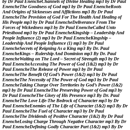
b
y
D
r
P
a
u
l
E
n
e
n
c
h
e
C
h
a
n
n
e
l
s
o
f
D
i
v
i
n
e
H
e
a
l
i
n
g
m
p
3
b
y
D
r
P
a
u
l
E
n
e
n
c
h
e
T
h
e
G
o
o
d
n
e
s
s
o
f
G
o
d
m
p
3
b
y
D
r
P
a
u
l
E
n
e
n
c
h
e
R
o
o
t
s
A
n
d
O
r
i
g
i
n
s
o
f
S
i
c
k
n
e
s
s
e
s
a
n
d
A
f
f
l
i
c
t
i
o
n
s
m
p
3
B
y
D
r
P
a
u
l
E
n
e
n
c
h
e
T
h
e
P
r
o
v
i
s
i
o
n
o
f
G
o
d
F
o
r
T
h
e
H
e
a
l
t
h
A
n
d
H
e
a
l
i
n
g
o
f
H
i
s
P
e
o
p
l
e
m
p
3
b
y
D
r
P
a
u
l
E
n
e
n
c
h
e
D
e
l
i
v
e
r
a
n
c
e
F
r
o
m
T
h
e
F
o
r
c
e
s
o
f
W
i
c
k
e
d
n
e
s
s
m
p
3
b
y
D
r
P
a
u
l
E
n
e
n
c
h
e
C
a
l
l
e
d
U
n
t
o
P
r
i
e
s
t
h
o
o
d
m
p
3
b
y
D
r
P
a
u
l
E
n
e
n
c
h
e
K
i
n
g
s
h
i
p
–
L
e
a
d
e
r
s
h
i
p
A
n
d
P
e
o
p
l
e
I
n
f
l
u
e
n
c
e
(
2
)
m
p
3
b
y
D
r
P
a
u
l
E
n
e
n
c
h
e
K
i
n
g
s
h
i
p
–
L
e
a
d
e
r
s
h
i
p
A
n
d
P
e
o
p
l
e
I
n
f
l
u
e
n
c
e
(
1
)
m
p
3
b
y
D
r
P
a
u
l
E
n
e
n
c
h
e
S
e
c
r
e
t
s
o
f
R
e
i
g
n
i
n
g
A
s
a
K
i
n
g
m
p
3
B
y
D
r
.
P
a
u
l
E
n
e
n
c
h
e
K
i
n
g
s
–
R
u
l
e
r
s
h
i
p
A
n
d
D
o
m
i
n
i
o
n
m
p
3
B
y
D
r
.
P
a
u
l
E
n
e
n
c
h
e
W
a
i
t
i
n
g
o
n
T
h
e
L
o
r
d
–
S
e
c
r
e
t
o
f
S
t
r
e
n
g
t
h
m
p
3
b
y
D
r
P
a
u
l
E
n
e
n
c
h
e
A
c
c
e
s
s
i
n
g
T
h
e
P
o
w
e
r
o
f
G
o
d
(
1
&
2
)
m
p
3
b
y
D
r
P
a
u
l
E
n
e
n
c
h
e
T
h
e
R
e
l
e
a
s
e
o
f
P
o
w
e
r
m
p
3
b
y
D
r
P
a
u
l
E
n
e
n
c
h
e
T
h
e
B
e
n
e
f
i
t
O
f
G
o
d
’
s
P
o
w
e
r
(
1
&
2
)
m
p
3
b
y
D
r
P
a
u
l
E
n
e
n
c
h
e
T
h
e
N
e
c
e
s
s
i
t
y
o
f
T
h
e
P
o
w
e
r
o
f
G
o
d
m
p
3
b
y
D
r
P
a
u
l
E
n
e
n
c
h
e
T
a
k
i
n
g
C
h
a
r
g
e
O
v
e
r
T
e
r
r
i
t
o
r
i
e
s
b
y
G
o
d
’
s
P
o
w
e
r
(
1
&
2
)
m
p
3
b
y
D
r
P
a
u
l
E
n
e
n
c
h
e
T
h
e
P
r
e
s
e
r
v
i
n
g
P
o
w
e
r
o
f
G
o
d
m
p
3
b
y
D
r
P
a
u
l
E
n
e
n
c
h
e
T
h
e
G
l
o
r
y
o
f
H
i
s
P
r
e
s
e
n
c
e
m
p
3
B
y
D
r
.
P
a
u
l
E
n
e
n
c
h
e
T
h
e
L
o
v
e
L
i
f
e
-
T
h
e
B
e
d
r
o
c
k
o
f
C
h
a
r
a
c
t
e
r
m
p
3
b
y
D
r
P
a
u
l
E
n
e
n
c
h
e
E
n
e
m
i
e
s
o
f
T
h
e
L
i
f
e
o
f
C
h
a
r
a
c
t
e
r
(
1
&
2
)
m
p
3
B
y
D
r
P
a
u
l
E
n
e
n
c
h
e
T
h
e
F
u
e
l
o
f
C
h
a
r
a
c
t
e
r
m
p
3
b
y
D
r
P
a
u
l
E
n
e
n
c
h
e
T
h
e
D
i
v
i
d
e
n
d
s
o
f
P
o
s
i
t
i
v
e
C
h
a
r
a
c
t
e
r
(
1
&
2
)
B
y
D
r
P
a
u
l
E
n
e
n
c
h
e
L
o
s
i
n
g
C
h
a
r
g
e
T
h
r
o
u
g
h
N
e
g
a
t
i
v
e
C
h
a
r
a
c
t
e
r
m
p
3
B
y
D
r
P
a
u
l
E
n
e
n
c
h
e
D
e
f
i
n
i
n
g
G
o
d
l
y
C
h
a
r
a
c
t
e
r
P
a
r
t
(
1
&
2
)
m
p
3
B
y
D
r