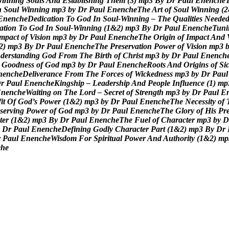
W
i
n
n
i
n
g
S
o
u
l
s
A
n
d
E
s
t
a
b
l
i
s
h
i
n
g
T
h
e
m
(
3
)
m
p
3
B
y
D
r
P
a
u
l
E
n
e
n
c
h
e
n
S
o
u
l
W
i
n
n
i
n
g
m
p
3
b
y
D
r
P
a
u
l
E
n
e
n
c
h
e
T
h
e
A
r
t
o
f
S
o
u
l
W
i
n
n
i
n
g
(
2
E
n
e
n
c
h
e
D
e
d
i
c
a
t
i
o
n
T
o
G
o
d
I
n
S
o
u
l
-
W
i
n
n
i
n
g
–
T
h
e
Q
u
a
l
i
t
i
e
s
N
e
e
d
e
a
t
i
o
n
T
o
G
o
d
I
n
S
o
u
l
-
W
i
n
n
i
n
g
(
1
&
2
)
m
p
3
B
y
D
r
P
a
u
l
E
n
e
n
c
h
e
T
u
n
i
m
p
a
c
t
o
f
V
i
s
i
o
n
m
p
3
b
y
D
r
P
a
u
l
E
n
e
n
c
h
e
T
h
e
O
r
i
g
i
n
o
f
I
m
p
a
c
t
A
n
d
2
)
m
p
3
B
y
D
r
P
a
u
l
E
n
e
n
c
h
e
T
h
e
P
r
e
s
e
r
v
a
t
i
o
n
P
o
w
e
r
o
f
V
i
s
i
o
n
m
p
3
n
d
e
r
s
t
a
n
d
i
n
g
G
o
d
F
r
o
m
T
h
e
B
i
r
t
h
o
f
C
h
r
i
s
t
m
p
3
b
y
D
r
P
a
u
l
E
n
e
n
c
h
G
o
o
d
n
e
s
s
o
f
G
o
d
m
p
3
b
y
D
r
P
a
u
l
E
n
e
n
c
h
e
R
o
o
t
s
A
n
d
O
r
i
g
i
n
s
o
f
S
i
n
e
n
c
h
e
D
e
l
i
v
e
r
a
n
c
e
F
r
o
m
T
h
e
F
o
r
c
e
s
o
f
W
i
c
k
e
d
n
e
s
s
m
p
3
b
y
D
r
P
a
u
l
D
r
P
a
u
l
E
n
e
n
c
h
e
K
i
n
g
s
h
i
p
–
L
e
a
d
e
r
s
h
i
p
A
n
d
P
e
o
p
l
e
I
n
f
l
u
e
n
c
e
(
1
)
m
p
E
n
e
n
c
h
e
W
a
i
t
i
n
g
o
n
T
h
e
L
o
r
d
–
S
e
c
r
e
t
o
f
S
t
r
e
n
g
t
h
m
p
3
b
y
D
r
P
a
u
l
E
f
i
t
O
f
G
o
d
’
s
P
o
w
e
r
(
1
&
2
)
m
p
3
b
y
D
r
P
a
u
l
E
n
e
n
c
h
e
T
h
e
N
e
c
e
s
s
i
t
y
o
f
s
e
r
v
i
n
g
P
o
w
e
r
o
f
G
o
d
m
p
3
b
y
D
r
P
a
u
l
E
n
e
n
c
h
e
T
h
e
G
l
o
r
y
o
f
H
i
s
P
r
t
e
r
(
1
&
2
)
m
p
3
B
y
D
r
P
a
u
l
E
n
e
n
c
h
e
T
h
e
F
u
e
l
o
f
C
h
a
r
a
c
t
e
r
m
p
3
b
y
D
D
r
P
a
u
l
E
n
e
n
c
h
e
D
e
f
i
n
i
n
g
G
o
d
l
y
C
h
a
r
a
c
t
e
r
P
a
r
t
(
1
&
2
)
m
p
3
B
y
D
r
r
P
a
u
l
E
n
e
n
c
h
e
W
i
s
d
o
m
F
o
r
S
p
i
r
i
t
u
a
l
P
o
w
e
r
A
n
d
A
u
t
h
o
r
i
t
y
(
1
&
2
)
m
p
c
h
e