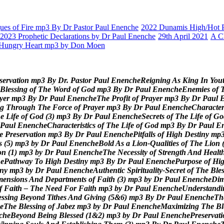
es of Fire mp3 By Dr Pastor Paul Enenche
2022 Dunamis High/Hot Pr
2023 Prophetic Declarations by Dr Paul Enenche
29th April 2021
A C
Hungry Heart mp3 by Don Moen
s
e
r
v
a
t
i
o
n
m
p
3
B
y
D
r
.
P
a
s
t
o
r
P
a
u
l
E
n
e
n
c
h
e
R
e
i
g
n
i
n
g
A
s
K
i
n
g
I
n
Y
o
u
B
l
e
s
s
i
n
g
o
f
T
h
e
W
o
r
d
o
f
G
o
d
m
p
3
B
y
D
r
P
a
u
l
E
n
e
n
c
h
e
E
n
e
m
i
e
s
o
f
y
e
r
m
p
3
B
y
D
r
P
a
u
l
E
n
e
n
c
h
e
T
h
e
P
r
o
f
i
t
o
f
P
r
a
y
e
r
m
p
3
B
y
D
r
P
a
u
l
g
T
h
r
o
u
g
h
T
h
e
F
o
r
c
e
o
f
P
r
a
y
e
r
m
p
3
B
y
D
r
P
a
u
l
E
n
e
n
c
h
e
C
h
a
r
a
c
t
e
h
e
L
i
f
e
o
f
G
o
d
(
3
)
m
p
3
B
y
D
r
P
a
u
l
E
n
e
n
c
h
e
S
e
c
r
e
t
s
o
f
T
h
e
L
i
f
e
o
f
G
o
P
a
u
l
E
n
e
n
c
h
e
C
h
a
r
a
c
t
e
r
i
s
t
i
c
s
o
f
T
h
e
L
i
f
e
o
f
G
o
d
m
p
3
B
y
D
r
P
a
u
l
E
e
P
r
e
s
e
r
v
a
t
i
o
n
m
p
3
B
y
D
r
P
a
u
l
E
n
e
n
c
h
e
P
i
t
f
a
l
l
s
o
f
H
i
g
h
D
e
s
t
i
n
y
m
p
s
(
5
)
m
p
3
b
y
D
r
P
a
u
l
E
n
e
n
c
h
e
B
o
l
d
A
s
a
L
i
o
n
-
Q
u
a
l
i
t
i
e
s
o
f
T
h
e
L
i
o
n
o
n
(
1
)
m
p
3
b
y
D
r
P
a
u
l
E
n
e
n
c
h
e
T
h
e
N
e
c
e
s
s
i
t
y
o
f
S
t
r
e
n
g
t
h
A
n
d
H
e
a
l
t
h
e
P
a
t
h
w
a
y
T
o
H
i
g
h
D
e
s
t
i
n
y
m
p
3
B
y
D
r
P
a
u
l
E
n
e
n
c
h
e
P
u
r
p
o
s
e
o
f
H
i
n
y
m
p
3
b
y
D
r
P
a
u
l
E
n
e
n
c
h
e
A
u
t
h
e
n
t
i
c
S
p
i
r
i
t
u
a
l
i
t
y
-
S
e
c
r
e
t
o
f
T
h
e
B
l
e
m
e
n
s
i
o
n
s
A
n
d
D
e
p
a
r
t
m
e
n
t
s
o
f
F
a
i
t
h
(
3
)
m
p
3
b
y
D
r
P
a
u
l
E
n
e
n
c
h
e
D
i
f
F
a
i
t
h
–
T
h
e
N
e
e
d
F
o
r
F
a
i
t
h
m
p
3
b
y
D
r
P
a
u
l
E
n
e
n
c
h
e
U
n
d
e
r
s
t
a
n
d
i
e
s
s
i
n
g
B
e
y
o
n
d
T
i
t
h
e
s
A
n
d
G
i
v
i
n
g
(
5
&
6
)
m
p
3
B
y
D
r
P
a
u
l
E
n
e
n
c
h
e
T
h
e
T
h
e
B
l
e
s
s
i
n
g
o
f
J
a
b
e
z
m
p
3
b
y
D
r
P
a
u
l
E
n
e
n
c
h
e
M
a
x
i
m
i
z
i
n
g
T
h
e
B
l
c
h
e
B
e
y
o
n
d
B
e
i
n
g
B
l
e
s
s
e
d
(
1
&
2
)
m
p
3
b
y
D
r
P
a
u
l
E
n
e
n
c
h
e
P
r
e
s
e
r
v
a
t
i