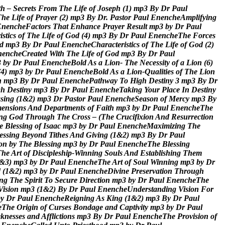
t
h
–
S
e
c
r
e
t
s
F
r
o
m
T
h
e
L
i
f
e
o
f
J
o
s
e
p
h
(
1
)
m
p
3
B
y
D
r
P
a
u
l
T
h
e
L
i
f
e
o
f
P
r
a
y
e
r
(
2
)
m
p
3
B
y
D
r
.
P
a
s
t
o
r
P
a
u
l
E
n
e
n
c
h
e
A
m
p
l
i
f
y
i
n
g
E
n
e
n
c
h
e
F
a
c
t
o
r
s
T
h
a
t
E
n
h
a
n
c
e
P
r
a
y
e
r
R
e
s
u
l
t
m
p
3
b
y
D
r
P
a
u
l
r
i
s
t
i
c
s
o
f
T
h
e
L
i
f
e
o
f
G
o
d
(
4
)
m
p
3
B
y
D
r
P
a
u
l
E
n
e
n
c
h
e
T
h
e
F
o
r
c
e
s
d
m
p
3
B
y
D
r
P
a
u
l
E
n
e
n
c
h
e
C
h
a
r
a
c
t
e
r
i
s
t
i
c
s
o
f
T
h
e
L
i
f
e
o
f
G
o
d
(
2
)
n
e
n
c
h
e
C
r
e
a
t
e
d
W
i
t
h
T
h
e
L
i
f
e
o
f
G
o
d
m
p
3
B
y
D
r
P
a
u
l
3
b
y
D
r
P
a
u
l
E
n
e
n
c
h
e
B
o
l
d
A
s
a
L
i
o
n
-
T
h
e
N
e
c
e
s
s
i
t
y
o
f
a
L
i
o
n
(
6
)
(
4
)
m
p
3
b
y
D
r
P
a
u
l
E
n
e
n
c
h
e
B
o
l
d
A
s
a
L
i
o
n
-
Q
u
a
l
i
t
i
e
s
o
f
T
h
e
L
i
o
n
h
m
p
3
B
y
D
r
P
a
u
l
E
n
e
n
c
h
e
P
a
t
h
w
a
y
T
o
H
i
g
h
D
e
s
t
i
n
y
3
m
p
3
B
y
D
r
g
h
D
e
s
t
i
n
y
m
p
3
B
y
D
r
P
a
u
l
E
n
e
n
c
h
e
T
a
k
i
n
g
Y
o
u
r
P
l
a
c
e
I
n
D
e
s
t
i
n
y
s
s
i
n
g
(
1
&
2
)
m
p
3
D
r
P
a
s
t
o
r
P
a
u
l
E
n
e
n
c
h
e
S
e
a
s
o
n
o
f
M
e
r
c
y
m
p
3
B
y
m
e
n
s
i
o
n
s
A
n
d
D
e
p
a
r
t
m
e
n
t
s
o
f
F
a
i
t
h
m
p
3
b
y
D
r
P
a
u
l
E
n
e
n
c
h
e
T
h
e
n
g
G
o
d
T
h
r
o
u
g
h
T
h
e
C
r
o
s
s
–
(
T
h
e
C
r
u
c
i
f
i
x
i
o
n
A
n
d
R
e
s
u
r
r
e
c
t
i
o
n
e
B
l
e
s
s
i
n
g
o
f
I
s
a
a
c
m
p
3
b
y
D
r
P
a
u
l
E
n
e
n
c
h
e
M
a
x
i
m
i
z
i
n
g
T
h
e
e
s
s
i
n
g
B
e
y
o
n
d
T
i
t
h
e
s
A
n
d
G
i
v
i
n
g
(
1
&
2
)
m
p
3
B
y
D
r
P
a
u
l
o
n
b
y
T
h
e
B
l
e
s
s
i
n
g
m
p
3
b
y
D
r
P
a
u
l
E
n
e
n
c
h
e
T
h
e
B
l
e
s
s
i
n
g
T
h
e
A
r
t
o
f
D
i
s
c
i
p
l
e
s
h
i
p
-
W
i
n
n
i
n
g
S
o
u
l
s
A
n
d
E
s
t
a
b
l
i
s
h
i
n
g
T
h
e
m
&
3
)
m
p
3
b
y
D
r
P
a
u
l
E
n
e
n
c
h
e
T
h
e
A
r
t
o
f
S
o
u
l
W
i
n
n
i
n
g
m
p
3
b
y
D
r
d
(
1
&
2
)
m
p
3
b
y
D
r
P
a
u
l
E
n
e
n
c
h
e
D
i
v
i
n
e
P
r
e
s
e
r
v
a
t
i
o
n
T
h
r
o
u
g
h
n
g
T
h
e
S
p
i
r
i
t
T
o
S
e
c
u
r
e
D
i
r
e
c
t
i
o
n
m
p
3
b
y
D
r
P
a
u
l
E
n
e
n
c
h
e
T
h
e
V
i
s
i
o
n
m
p
3
(
1
&
2
)
B
y
D
r
P
a
u
l
E
n
e
n
c
h
e
U
n
d
e
r
s
t
a
n
d
i
n
g
V
i
s
i
o
n
F
o
r
b
y
D
r
P
a
u
l
E
n
e
n
c
h
e
R
e
i
g
n
i
n
g
A
s
K
i
n
g
(
1
&
2
)
m
p
3
B
y
D
r
P
a
u
l
e
T
h
e
O
r
i
g
i
n
o
f
C
u
r
s
e
s
B
o
n
d
a
g
e
a
n
d
C
a
p
t
i
v
i
t
y
m
p
3
b
y
D
r
P
a
u
l
c
k
n
e
s
s
e
s
a
n
d
A
f
f
l
i
c
t
i
o
n
s
m
p
3
B
y
D
r
P
a
u
l
E
n
e
n
c
h
e
T
h
e
P
r
o
v
i
s
i
o
n
o
f