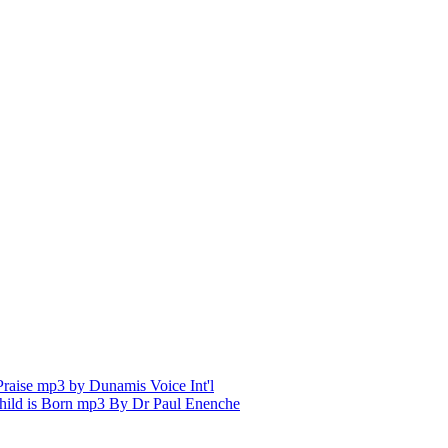
aise mp3 by Dunamis Voice Int'l
hild is Born mp3 By Dr Paul Enenche