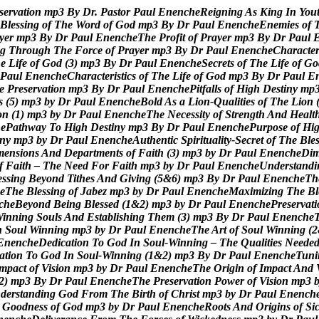
s
e
r
v
a
t
i
o
n
m
p
3
B
y
D
r
.
P
a
s
t
o
r
P
a
u
l
E
n
e
n
c
h
e
R
e
i
g
n
i
n
g
A
s
K
i
n
g
I
n
Y
o
u
B
l
e
s
s
i
n
g
o
f
T
h
e
W
o
r
d
o
f
G
o
d
m
p
3
B
y
D
r
P
a
u
l
E
n
e
n
c
h
e
E
n
e
m
i
e
s
o
f
y
e
r
m
p
3
B
y
D
r
P
a
u
l
E
n
e
n
c
h
e
T
h
e
P
r
o
f
i
t
o
f
P
r
a
y
e
r
m
p
3
B
y
D
r
P
a
u
l
g
T
h
r
o
u
g
h
T
h
e
F
o
r
c
e
o
f
P
r
a
y
e
r
m
p
3
B
y
D
r
P
a
u
l
E
n
e
n
c
h
e
C
h
a
r
a
c
t
e
h
e
L
i
f
e
o
f
G
o
d
(
3
)
m
p
3
B
y
D
r
P
a
u
l
E
n
e
n
c
h
e
S
e
c
r
e
t
s
o
f
T
h
e
L
i
f
e
o
f
G
o
P
a
u
l
E
n
e
n
c
h
e
C
h
a
r
a
c
t
e
r
i
s
t
i
c
s
o
f
T
h
e
L
i
f
e
o
f
G
o
d
m
p
3
B
y
D
r
P
a
u
l
E
e
P
r
e
s
e
r
v
a
t
i
o
n
m
p
3
B
y
D
r
P
a
u
l
E
n
e
n
c
h
e
P
i
t
f
a
l
l
s
o
f
H
i
g
h
D
e
s
t
i
n
y
m
p
s
(
5
)
m
p
3
b
y
D
r
P
a
u
l
E
n
e
n
c
h
e
B
o
l
d
A
s
a
L
i
o
n
-
Q
u
a
l
i
t
i
e
s
o
f
T
h
e
L
i
o
n
o
n
(
1
)
m
p
3
b
y
D
r
P
a
u
l
E
n
e
n
c
h
e
T
h
e
N
e
c
e
s
s
i
t
y
o
f
S
t
r
e
n
g
t
h
A
n
d
H
e
a
l
t
h
e
P
a
t
h
w
a
y
T
o
H
i
g
h
D
e
s
t
i
n
y
m
p
3
B
y
D
r
P
a
u
l
E
n
e
n
c
h
e
P
u
r
p
o
s
e
o
f
H
i
n
y
m
p
3
b
y
D
r
P
a
u
l
E
n
e
n
c
h
e
A
u
t
h
e
n
t
i
c
S
p
i
r
i
t
u
a
l
i
t
y
-
S
e
c
r
e
t
o
f
T
h
e
B
l
e
m
e
n
s
i
o
n
s
A
n
d
D
e
p
a
r
t
m
e
n
t
s
o
f
F
a
i
t
h
(
3
)
m
p
3
b
y
D
r
P
a
u
l
E
n
e
n
c
h
e
D
i
f
F
a
i
t
h
–
T
h
e
N
e
e
d
F
o
r
F
a
i
t
h
m
p
3
b
y
D
r
P
a
u
l
E
n
e
n
c
h
e
U
n
d
e
r
s
t
a
n
d
i
e
s
s
i
n
g
B
e
y
o
n
d
T
i
t
h
e
s
A
n
d
G
i
v
i
n
g
(
5
&
6
)
m
p
3
B
y
D
r
P
a
u
l
E
n
e
n
c
h
e
T
h
e
T
h
e
B
l
e
s
s
i
n
g
o
f
J
a
b
e
z
m
p
3
b
y
D
r
P
a
u
l
E
n
e
n
c
h
e
M
a
x
i
m
i
z
i
n
g
T
h
e
B
l
c
h
e
B
e
y
o
n
d
B
e
i
n
g
B
l
e
s
s
e
d
(
1
&
2
)
m
p
3
b
y
D
r
P
a
u
l
E
n
e
n
c
h
e
P
r
e
s
e
r
v
a
t
i
W
i
n
n
i
n
g
S
o
u
l
s
A
n
d
E
s
t
a
b
l
i
s
h
i
n
g
T
h
e
m
(
3
)
m
p
3
B
y
D
r
P
a
u
l
E
n
e
n
c
h
e
n
S
o
u
l
W
i
n
n
i
n
g
m
p
3
b
y
D
r
P
a
u
l
E
n
e
n
c
h
e
T
h
e
A
r
t
o
f
S
o
u
l
W
i
n
n
i
n
g
(
2
E
n
e
n
c
h
e
D
e
d
i
c
a
t
i
o
n
T
o
G
o
d
I
n
S
o
u
l
-
W
i
n
n
i
n
g
–
T
h
e
Q
u
a
l
i
t
i
e
s
N
e
e
d
e
a
t
i
o
n
T
o
G
o
d
I
n
S
o
u
l
-
W
i
n
n
i
n
g
(
1
&
2
)
m
p
3
B
y
D
r
P
a
u
l
E
n
e
n
c
h
e
T
u
n
i
m
p
a
c
t
o
f
V
i
s
i
o
n
m
p
3
b
y
D
r
P
a
u
l
E
n
e
n
c
h
e
T
h
e
O
r
i
g
i
n
o
f
I
m
p
a
c
t
A
n
d
2
)
m
p
3
B
y
D
r
P
a
u
l
E
n
e
n
c
h
e
T
h
e
P
r
e
s
e
r
v
a
t
i
o
n
P
o
w
e
r
o
f
V
i
s
i
o
n
m
p
3
n
d
e
r
s
t
a
n
d
i
n
g
G
o
d
F
r
o
m
T
h
e
B
i
r
t
h
o
f
C
h
r
i
s
t
m
p
3
b
y
D
r
P
a
u
l
E
n
e
n
c
h
G
o
o
d
n
e
s
s
o
f
G
o
d
m
p
3
b
y
D
r
P
a
u
l
E
n
e
n
c
h
e
R
o
o
t
s
A
n
d
O
r
i
g
i
n
s
o
f
S
i