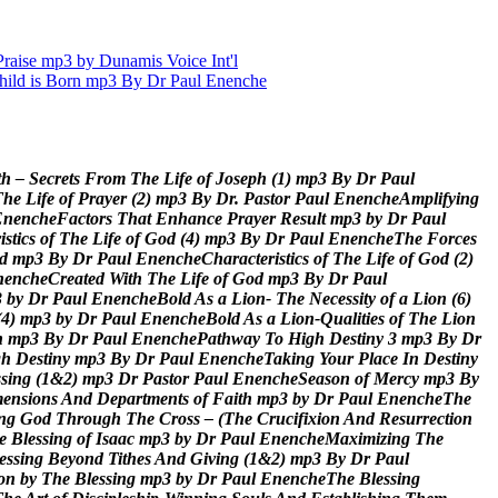
aise mp3 by Dunamis Voice Int'l
hild is Born mp3 By Dr Paul Enenche
t
h
–
S
e
c
r
e
t
s
F
r
o
m
T
h
e
L
i
f
e
o
f
J
o
s
e
p
h
(
1
)
m
p
3
B
y
D
r
P
a
u
l
T
h
e
L
i
f
e
o
f
P
r
a
y
e
r
(
2
)
m
p
3
B
y
D
r
.
P
a
s
t
o
r
P
a
u
l
E
n
e
n
c
h
e
A
m
p
l
i
f
y
i
n
g
E
n
e
n
c
h
e
F
a
c
t
o
r
s
T
h
a
t
E
n
h
a
n
c
e
P
r
a
y
e
r
R
e
s
u
l
t
m
p
3
b
y
D
r
P
a
u
l
r
i
s
t
i
c
s
o
f
T
h
e
L
i
f
e
o
f
G
o
d
(
4
)
m
p
3
B
y
D
r
P
a
u
l
E
n
e
n
c
h
e
T
h
e
F
o
r
c
e
s
d
m
p
3
B
y
D
r
P
a
u
l
E
n
e
n
c
h
e
C
h
a
r
a
c
t
e
r
i
s
t
i
c
s
o
f
T
h
e
L
i
f
e
o
f
G
o
d
(
2
)
n
e
n
c
h
e
C
r
e
a
t
e
d
W
i
t
h
T
h
e
L
i
f
e
o
f
G
o
d
m
p
3
B
y
D
r
P
a
u
l
3
b
y
D
r
P
a
u
l
E
n
e
n
c
h
e
B
o
l
d
A
s
a
L
i
o
n
-
T
h
e
N
e
c
e
s
s
i
t
y
o
f
a
L
i
o
n
(
6
)
(
4
)
m
p
3
b
y
D
r
P
a
u
l
E
n
e
n
c
h
e
B
o
l
d
A
s
a
L
i
o
n
-
Q
u
a
l
i
t
i
e
s
o
f
T
h
e
L
i
o
n
h
m
p
3
B
y
D
r
P
a
u
l
E
n
e
n
c
h
e
P
a
t
h
w
a
y
T
o
H
i
g
h
D
e
s
t
i
n
y
3
m
p
3
B
y
D
r
g
h
D
e
s
t
i
n
y
m
p
3
B
y
D
r
P
a
u
l
E
n
e
n
c
h
e
T
a
k
i
n
g
Y
o
u
r
P
l
a
c
e
I
n
D
e
s
t
i
n
y
s
s
i
n
g
(
1
&
2
)
m
p
3
D
r
P
a
s
t
o
r
P
a
u
l
E
n
e
n
c
h
e
S
e
a
s
o
n
o
f
M
e
r
c
y
m
p
3
B
y
m
e
n
s
i
o
n
s
A
n
d
D
e
p
a
r
t
m
e
n
t
s
o
f
F
a
i
t
h
m
p
3
b
y
D
r
P
a
u
l
E
n
e
n
c
h
e
T
h
e
n
g
G
o
d
T
h
r
o
u
g
h
T
h
e
C
r
o
s
s
–
(
T
h
e
C
r
u
c
i
f
i
x
i
o
n
A
n
d
R
e
s
u
r
r
e
c
t
i
o
n
e
B
l
e
s
s
i
n
g
o
f
I
s
a
a
c
m
p
3
b
y
D
r
P
a
u
l
E
n
e
n
c
h
e
M
a
x
i
m
i
z
i
n
g
T
h
e
e
s
s
i
n
g
B
e
y
o
n
d
T
i
t
h
e
s
A
n
d
G
i
v
i
n
g
(
1
&
2
)
m
p
3
B
y
D
r
P
a
u
l
o
n
b
y
T
h
e
B
l
e
s
s
i
n
g
m
p
3
b
y
D
r
P
a
u
l
E
n
e
n
c
h
e
T
h
e
B
l
e
s
s
i
n
g