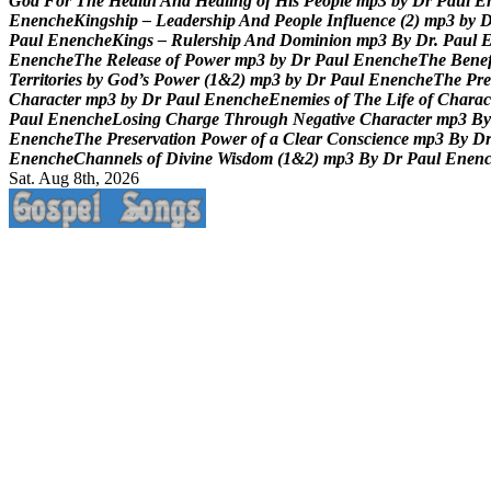
G
o
d
F
o
r
T
h
e
H
e
a
l
t
h
A
n
d
H
e
a
l
i
n
g
o
f
H
i
s
P
e
o
p
l
e
m
p
3
b
y
D
r
P
a
u
l
E
E
n
e
n
c
h
e
K
i
n
g
s
h
i
p
–
L
e
a
d
e
r
s
h
i
p
A
n
d
P
e
o
p
l
e
I
n
f
l
u
e
n
c
e
(
2
)
m
p
3
b
y
P
a
u
l
E
n
e
n
c
h
e
K
i
n
g
s
–
R
u
l
e
r
s
h
i
p
A
n
d
D
o
m
i
n
i
o
n
m
p
3
B
y
D
r
.
P
a
u
l
E
n
e
n
c
h
e
T
h
e
R
e
l
e
a
s
e
o
f
P
o
w
e
r
m
p
3
b
y
D
r
P
a
u
l
E
n
e
n
c
h
e
T
h
e
B
e
n
e
T
e
r
r
i
t
o
r
i
e
s
b
y
G
o
d
’
s
P
o
w
e
r
(
1
&
2
)
m
p
3
b
y
D
r
P
a
u
l
E
n
e
n
c
h
e
T
h
e
P
r
e
C
h
a
r
a
c
t
e
r
m
p
3
b
y
D
r
P
a
u
l
E
n
e
n
c
h
e
E
n
e
m
i
e
s
o
f
T
h
e
L
i
f
e
o
f
C
h
a
r
a
c
P
a
u
l
E
n
e
n
c
h
e
L
o
s
i
n
g
C
h
a
r
g
e
T
h
r
o
u
g
h
N
e
g
a
t
i
v
e
C
h
a
r
a
c
t
e
r
m
p
3
B
y
E
n
e
n
c
h
e
T
h
e
P
r
e
s
e
r
v
a
t
i
o
n
P
o
w
e
r
o
f
a
C
l
e
a
r
C
o
n
s
c
i
e
n
c
e
m
p
3
B
y
D
E
n
e
n
c
h
e
C
h
a
n
n
e
l
s
o
f
D
i
v
i
n
e
W
i
s
d
o
m
(
1
&
2
)
m
p
3
B
y
D
r
P
a
u
l
E
n
e
n
Sat. Aug 8th, 2026
Life Changing And Soul Lifting Gospel Songs And Messages