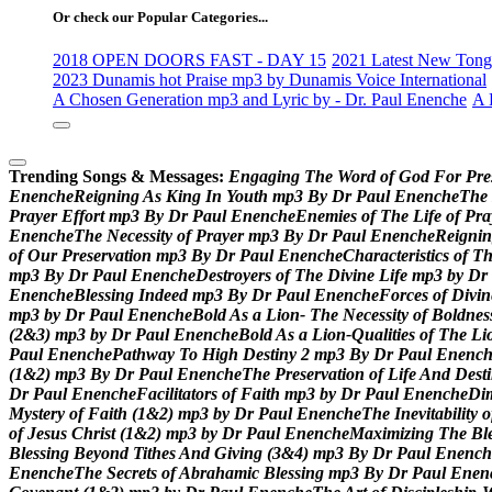
Or check our Popular Categories...
2018 OPEN DOORS FAST - DAY 15
2021 Latest New Tongu
2023 Dunamis hot Praise mp3 by Dunamis Voice International
A Chosen Generation mp3 and Lyric by - Dr. Paul Enenche
A 
Trending Songs & Messages:
E
n
g
a
g
i
n
g
T
h
e
W
o
r
d
o
f
G
o
d
F
o
r
P
r
e
E
n
e
n
c
h
e
R
e
i
g
n
i
n
g
A
s
K
i
n
g
I
n
Y
o
u
t
h
m
p
3
B
y
D
r
P
a
u
l
E
n
e
n
c
h
e
T
h
e
P
r
a
y
e
r
E
f
f
o
r
t
m
p
3
B
y
D
r
P
a
u
l
E
n
e
n
c
h
e
E
n
e
m
i
e
s
o
f
T
h
e
L
i
f
e
o
f
P
r
a
E
n
e
n
c
h
e
T
h
e
N
e
c
e
s
s
i
t
y
o
f
P
r
a
y
e
r
m
p
3
B
y
D
r
P
a
u
l
E
n
e
n
c
h
e
R
e
i
g
n
i
n
o
f
O
u
r
P
r
e
s
e
r
v
a
t
i
o
n
m
p
3
B
y
D
r
P
a
u
l
E
n
e
n
c
h
e
C
h
a
r
a
c
t
e
r
i
s
t
i
c
s
o
f
T
m
p
3
B
y
D
r
P
a
u
l
E
n
e
n
c
h
e
D
e
s
t
r
o
y
e
r
s
o
f
T
h
e
D
i
v
i
n
e
L
i
f
e
m
p
3
b
y
D
r
E
n
e
n
c
h
e
B
l
e
s
s
i
n
g
I
n
d
e
e
d
m
p
3
B
y
D
r
P
a
u
l
E
n
e
n
c
h
e
F
o
r
c
e
s
o
f
D
i
v
i
n
m
p
3
b
y
D
r
P
a
u
l
E
n
e
n
c
h
e
B
o
l
d
A
s
a
L
i
o
n
-
T
h
e
N
e
c
e
s
s
i
t
y
o
f
B
o
l
d
n
e
s
(
2
&
3
)
m
p
3
b
y
D
r
P
a
u
l
E
n
e
n
c
h
e
B
o
l
d
A
s
a
L
i
o
n
-
Q
u
a
l
i
t
i
e
s
o
f
T
h
e
L
i
P
a
u
l
E
n
e
n
c
h
e
P
a
t
h
w
a
y
T
o
H
i
g
h
D
e
s
t
i
n
y
2
m
p
3
B
y
D
r
P
a
u
l
E
n
e
n
c
(
1
&
2
)
m
p
3
B
y
D
r
P
a
u
l
E
n
e
n
c
h
e
T
h
e
P
r
e
s
e
r
v
a
t
i
o
n
o
f
L
i
f
e
A
n
d
D
e
s
t
i
D
r
P
a
u
l
E
n
e
n
c
h
e
F
a
c
i
l
i
t
a
t
o
r
s
o
f
F
a
i
t
h
m
p
3
b
y
D
r
P
a
u
l
E
n
e
n
c
h
e
D
i
M
y
s
t
e
r
y
o
f
F
a
i
t
h
(
1
&
2
)
m
p
3
b
y
D
r
P
a
u
l
E
n
e
n
c
h
e
T
h
e
I
n
e
v
i
t
a
b
i
l
i
t
y
o
o
f
J
e
s
u
s
C
h
r
i
s
t
(
1
&
2
)
m
p
3
b
y
D
r
P
a
u
l
E
n
e
n
c
h
e
M
a
x
i
m
i
z
i
n
g
T
h
e
B
l
B
l
e
s
s
i
n
g
B
e
y
o
n
d
T
i
t
h
e
s
A
n
d
G
i
v
i
n
g
(
3
&
4
)
m
p
3
B
y
D
r
P
a
u
l
E
n
e
n
c
h
E
n
e
n
c
h
e
T
h
e
S
e
c
r
e
t
s
o
f
A
b
r
a
h
a
m
i
c
B
l
e
s
s
i
n
g
m
p
3
B
y
D
r
P
a
u
l
E
n
e
n