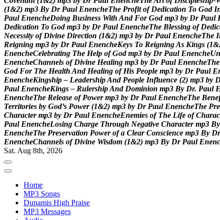
C
o
v
e
n
a
n
t
(
1
&
2
)
m
p
3
b
y
D
r
P
a
u
l
E
n
e
n
c
h
e
T
h
e
A
r
t
o
f
D
i
s
c
i
p
l
e
s
h
i
p
-
(
1
&
2
)
m
p
3
B
y
D
r
P
a
u
l
E
n
e
n
c
h
e
T
h
e
P
r
o
f
i
t
o
f
D
e
d
i
c
a
t
i
o
n
T
o
G
o
d
I
P
a
u
l
E
n
e
n
c
h
e
D
o
i
n
g
B
u
s
i
n
e
s
s
W
i
t
h
A
n
d
F
o
r
G
o
d
m
p
3
b
y
D
r
P
a
u
l
D
e
d
i
c
a
t
i
o
n
T
o
G
o
d
m
p
3
b
y
D
r
P
a
u
l
E
n
e
n
c
h
e
T
h
e
B
l
e
s
s
i
n
g
o
f
D
e
d
i
c
N
e
c
e
s
s
i
t
y
o
f
D
i
v
i
n
e
D
i
r
e
c
t
i
o
n
(
1
&
2
)
m
p
3
b
y
D
r
P
a
u
l
E
n
e
n
c
h
e
T
h
e
I
R
e
i
g
n
i
n
g
m
p
3
b
y
D
r
P
a
u
l
E
n
e
n
c
h
e
K
e
y
s
T
o
R
e
i
g
n
i
n
g
A
s
K
i
n
g
s
(
1
&
E
n
e
n
c
h
e
C
e
l
e
b
r
a
t
i
n
g
T
h
e
H
e
l
p
o
f
G
o
d
m
p
3
b
y
D
r
P
a
u
l
E
n
e
n
c
h
e
U
E
n
e
n
c
h
e
C
h
a
n
n
e
l
s
o
f
D
i
v
i
n
e
H
e
a
l
i
n
g
m
p
3
b
y
D
r
P
a
u
l
E
n
e
n
c
h
e
T
h
e
G
o
d
F
o
r
T
h
e
H
e
a
l
t
h
A
n
d
H
e
a
l
i
n
g
o
f
H
i
s
P
e
o
p
l
e
m
p
3
b
y
D
r
P
a
u
l
E
E
n
e
n
c
h
e
K
i
n
g
s
h
i
p
–
L
e
a
d
e
r
s
h
i
p
A
n
d
P
e
o
p
l
e
I
n
f
l
u
e
n
c
e
(
2
)
m
p
3
b
y
P
a
u
l
E
n
e
n
c
h
e
K
i
n
g
s
–
R
u
l
e
r
s
h
i
p
A
n
d
D
o
m
i
n
i
o
n
m
p
3
B
y
D
r
.
P
a
u
l
E
n
e
n
c
h
e
T
h
e
R
e
l
e
a
s
e
o
f
P
o
w
e
r
m
p
3
b
y
D
r
P
a
u
l
E
n
e
n
c
h
e
T
h
e
B
e
n
e
T
e
r
r
i
t
o
r
i
e
s
b
y
G
o
d
’
s
P
o
w
e
r
(
1
&
2
)
m
p
3
b
y
D
r
P
a
u
l
E
n
e
n
c
h
e
T
h
e
P
r
e
C
h
a
r
a
c
t
e
r
m
p
3
b
y
D
r
P
a
u
l
E
n
e
n
c
h
e
E
n
e
m
i
e
s
o
f
T
h
e
L
i
f
e
o
f
C
h
a
r
a
c
P
a
u
l
E
n
e
n
c
h
e
L
o
s
i
n
g
C
h
a
r
g
e
T
h
r
o
u
g
h
N
e
g
a
t
i
v
e
C
h
a
r
a
c
t
e
r
m
p
3
B
y
E
n
e
n
c
h
e
T
h
e
P
r
e
s
e
r
v
a
t
i
o
n
P
o
w
e
r
o
f
a
C
l
e
a
r
C
o
n
s
c
i
e
n
c
e
m
p
3
B
y
D
E
n
e
n
c
h
e
C
h
a
n
n
e
l
s
o
f
D
i
v
i
n
e
W
i
s
d
o
m
(
1
&
2
)
m
p
3
B
y
D
r
P
a
u
l
E
n
e
n
Sat. Aug 8th, 2026
Home
MP3 Songs
Dunamis High Praise
MP3 Messages