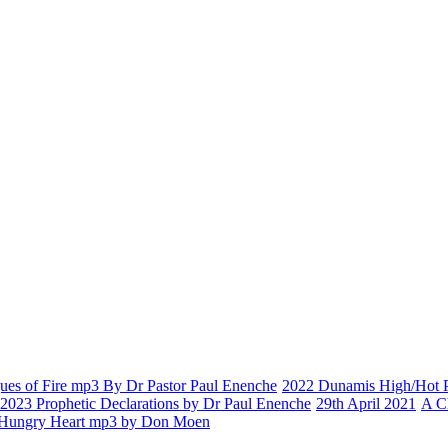
es of Fire mp3 By Dr Pastor Paul Enenche
2022 Dunamis High/Hot Pr
2023 Prophetic Declarations by Dr Paul Enenche
29th April 2021
A C
Hungry Heart mp3 by Don Moen