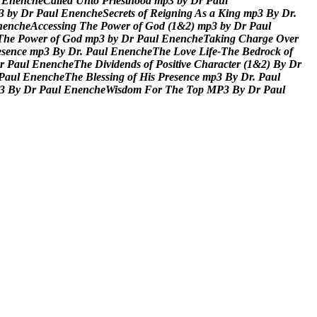
E
n
e
n
c
h
e
C
a
l
l
e
d
U
n
t
o
P
r
i
e
s
t
h
o
o
d
m
p
3
b
y
D
r
P
a
u
l
3
b
y
D
r
P
a
u
l
E
n
e
n
c
h
e
S
e
c
r
e
t
s
o
f
R
e
i
g
n
i
n
g
A
s
a
K
i
n
g
m
p
3
B
y
D
r
.
n
e
n
c
h
e
A
c
c
e
s
s
i
n
g
T
h
e
P
o
w
e
r
o
f
G
o
d
(
1
&
2
)
m
p
3
b
y
D
r
P
a
u
l
T
h
e
P
o
w
e
r
o
f
G
o
d
m
p
3
b
y
D
r
P
a
u
l
E
n
e
n
c
h
e
T
a
k
i
n
g
C
h
a
r
g
e
O
v
e
r
e
s
e
n
c
e
m
p
3
B
y
D
r
.
P
a
u
l
E
n
e
n
c
h
e
T
h
e
L
o
v
e
L
i
f
e
-
T
h
e
B
e
d
r
o
c
k
o
f
r
P
a
u
l
E
n
e
n
c
h
e
T
h
e
D
i
v
i
d
e
n
d
s
o
f
P
o
s
i
t
i
v
e
C
h
a
r
a
c
t
e
r
(
1
&
2
)
B
y
D
r
P
a
u
l
E
n
e
n
c
h
e
T
h
e
B
l
e
s
s
i
n
g
o
f
H
i
s
P
r
e
s
e
n
c
e
m
p
3
B
y
D
r
.
P
a
u
l
3
B
y
D
r
P
a
u
l
E
n
e
n
c
h
e
W
i
s
d
o
m
F
o
r
T
h
e
T
o
p
M
P
3
B
y
D
r
P
a
u
l