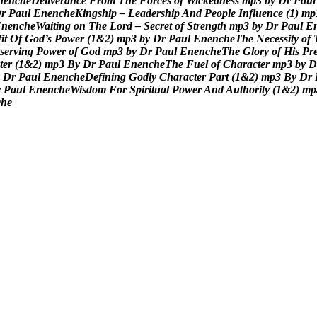
n
e
n
c
h
e
D
e
l
i
v
e
r
a
n
c
e
F
r
o
m
T
h
e
F
o
r
c
e
s
o
f
W
i
c
k
e
d
n
e
s
s
m
p
3
b
y
D
r
P
a
u
l
D
r
P
a
u
l
E
n
e
n
c
h
e
K
i
n
g
s
h
i
p
–
L
e
a
d
e
r
s
h
i
p
A
n
d
P
e
o
p
l
e
I
n
f
l
u
e
n
c
e
(
1
)
m
p
E
n
e
n
c
h
e
W
a
i
t
i
n
g
o
n
T
h
e
L
o
r
d
–
S
e
c
r
e
t
o
f
S
t
r
e
n
g
t
h
m
p
3
b
y
D
r
P
a
u
l
E
f
i
t
O
f
G
o
d
’
s
P
o
w
e
r
(
1
&
2
)
m
p
3
b
y
D
r
P
a
u
l
E
n
e
n
c
h
e
T
h
e
N
e
c
e
s
s
i
t
y
o
f
s
e
r
v
i
n
g
P
o
w
e
r
o
f
G
o
d
m
p
3
b
y
D
r
P
a
u
l
E
n
e
n
c
h
e
T
h
e
G
l
o
r
y
o
f
H
i
s
P
r
t
e
r
(
1
&
2
)
m
p
3
B
y
D
r
P
a
u
l
E
n
e
n
c
h
e
T
h
e
F
u
e
l
o
f
C
h
a
r
a
c
t
e
r
m
p
3
b
y
D
D
r
P
a
u
l
E
n
e
n
c
h
e
D
e
f
i
n
i
n
g
G
o
d
l
y
C
h
a
r
a
c
t
e
r
P
a
r
t
(
1
&
2
)
m
p
3
B
y
D
r
r
P
a
u
l
E
n
e
n
c
h
e
W
i
s
d
o
m
F
o
r
S
p
i
r
i
t
u
a
l
P
o
w
e
r
A
n
d
A
u
t
h
o
r
i
t
y
(
1
&
2
)
m
p
c
h
e