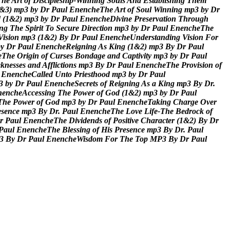
T
h
e
A
r
t
o
f
D
i
s
c
i
p
l
e
s
h
i
p
-
W
i
n
n
i
n
g
S
o
u
l
s
A
n
d
E
s
t
a
b
l
i
s
h
i
n
g
T
h
e
m
&
3
)
m
p
3
b
y
D
r
P
a
u
l
E
n
e
n
c
h
e
T
h
e
A
r
t
o
f
S
o
u
l
W
i
n
n
i
n
g
m
p
3
b
y
D
r
d
(
1
&
2
)
m
p
3
b
y
D
r
P
a
u
l
E
n
e
n
c
h
e
D
i
v
i
n
e
P
r
e
s
e
r
v
a
t
i
o
n
T
h
r
o
u
g
h
n
g
T
h
e
S
p
i
r
i
t
T
o
S
e
c
u
r
e
D
i
r
e
c
t
i
o
n
m
p
3
b
y
D
r
P
a
u
l
E
n
e
n
c
h
e
T
h
e
V
i
s
i
o
n
m
p
3
(
1
&
2
)
B
y
D
r
P
a
u
l
E
n
e
n
c
h
e
U
n
d
e
r
s
t
a
n
d
i
n
g
V
i
s
i
o
n
F
o
r
b
y
D
r
P
a
u
l
E
n
e
n
c
h
e
R
e
i
g
n
i
n
g
A
s
K
i
n
g
(
1
&
2
)
m
p
3
B
y
D
r
P
a
u
l
e
T
h
e
O
r
i
g
i
n
o
f
C
u
r
s
e
s
B
o
n
d
a
g
e
a
n
d
C
a
p
t
i
v
i
t
y
m
p
3
b
y
D
r
P
a
u
l
c
k
n
e
s
s
e
s
a
n
d
A
f
f
l
i
c
t
i
o
n
s
m
p
3
B
y
D
r
P
a
u
l
E
n
e
n
c
h
e
T
h
e
P
r
o
v
i
s
i
o
n
o
f
E
n
e
n
c
h
e
C
a
l
l
e
d
U
n
t
o
P
r
i
e
s
t
h
o
o
d
m
p
3
b
y
D
r
P
a
u
l
3
b
y
D
r
P
a
u
l
E
n
e
n
c
h
e
S
e
c
r
e
t
s
o
f
R
e
i
g
n
i
n
g
A
s
a
K
i
n
g
m
p
3
B
y
D
r
.
n
e
n
c
h
e
A
c
c
e
s
s
i
n
g
T
h
e
P
o
w
e
r
o
f
G
o
d
(
1
&
2
)
m
p
3
b
y
D
r
P
a
u
l
T
h
e
P
o
w
e
r
o
f
G
o
d
m
p
3
b
y
D
r
P
a
u
l
E
n
e
n
c
h
e
T
a
k
i
n
g
C
h
a
r
g
e
O
v
e
r
e
s
e
n
c
e
m
p
3
B
y
D
r
.
P
a
u
l
E
n
e
n
c
h
e
T
h
e
L
o
v
e
L
i
f
e
-
T
h
e
B
e
d
r
o
c
k
o
f
r
P
a
u
l
E
n
e
n
c
h
e
T
h
e
D
i
v
i
d
e
n
d
s
o
f
P
o
s
i
t
i
v
e
C
h
a
r
a
c
t
e
r
(
1
&
2
)
B
y
D
r
P
a
u
l
E
n
e
n
c
h
e
T
h
e
B
l
e
s
s
i
n
g
o
f
H
i
s
P
r
e
s
e
n
c
e
m
p
3
B
y
D
r
.
P
a
u
l
3
B
y
D
r
P
a
u
l
E
n
e
n
c
h
e
W
i
s
d
o
m
F
o
r
T
h
e
T
o
p
M
P
3
B
y
D
r
P
a
u
l