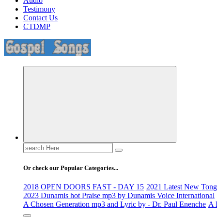
Audio
Testimony
Contact Us
CTDMP
Life Changing And Soul Lifting Gospel Songs And Messages
Search
for:
Or check our Popular Categories...
2018 OPEN DOORS FAST - DAY 15
2021 Latest New Tongu
2023 Dunamis hot Praise mp3 by Dunamis Voice International
A Chosen Generation mp3 and Lyric by - Dr. Paul Enenche
A 