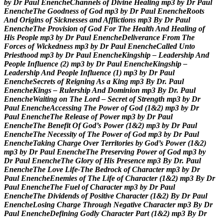
b
y
D
r
P
a
u
l
E
n
e
n
c
h
e
C
h
a
n
n
e
l
s
o
f
D
i
v
i
n
e
H
e
a
l
i
n
g
m
p
3
b
y
D
r
P
a
u
l
E
n
e
n
c
h
e
T
h
e
G
o
o
d
n
e
s
s
o
f
G
o
d
m
p
3
b
y
D
r
P
a
u
l
E
n
e
n
c
h
e
R
o
o
t
s
A
n
d
O
r
i
g
i
n
s
o
f
S
i
c
k
n
e
s
s
e
s
a
n
d
A
f
f
l
i
c
t
i
o
n
s
m
p
3
B
y
D
r
P
a
u
l
E
n
e
n
c
h
e
T
h
e
P
r
o
v
i
s
i
o
n
o
f
G
o
d
F
o
r
T
h
e
H
e
a
l
t
h
A
n
d
H
e
a
l
i
n
g
o
f
H
i
s
P
e
o
p
l
e
m
p
3
b
y
D
r
P
a
u
l
E
n
e
n
c
h
e
D
e
l
i
v
e
r
a
n
c
e
F
r
o
m
T
h
e
F
o
r
c
e
s
o
f
W
i
c
k
e
d
n
e
s
s
m
p
3
b
y
D
r
P
a
u
l
E
n
e
n
c
h
e
C
a
l
l
e
d
U
n
t
o
P
r
i
e
s
t
h
o
o
d
m
p
3
b
y
D
r
P
a
u
l
E
n
e
n
c
h
e
K
i
n
g
s
h
i
p
–
L
e
a
d
e
r
s
h
i
p
A
n
d
P
e
o
p
l
e
I
n
f
l
u
e
n
c
e
(
2
)
m
p
3
b
y
D
r
P
a
u
l
E
n
e
n
c
h
e
K
i
n
g
s
h
i
p
–
L
e
a
d
e
r
s
h
i
p
A
n
d
P
e
o
p
l
e
I
n
f
l
u
e
n
c
e
(
1
)
m
p
3
b
y
D
r
P
a
u
l
E
n
e
n
c
h
e
S
e
c
r
e
t
s
o
f
R
e
i
g
n
i
n
g
A
s
a
K
i
n
g
m
p
3
B
y
D
r
.
P
a
u
l
E
n
e
n
c
h
e
K
i
n
g
s
–
R
u
l
e
r
s
h
i
p
A
n
d
D
o
m
i
n
i
o
n
m
p
3
B
y
D
r
.
P
a
u
l
E
n
e
n
c
h
e
W
a
i
t
i
n
g
o
n
T
h
e
L
o
r
d
–
S
e
c
r
e
t
o
f
S
t
r
e
n
g
t
h
m
p
3
b
y
D
r
P
a
u
l
E
n
e
n
c
h
e
A
c
c
e
s
s
i
n
g
T
h
e
P
o
w
e
r
o
f
G
o
d
(
1
&
2
)
m
p
3
b
y
D
r
P
a
u
l
E
n
e
n
c
h
e
T
h
e
R
e
l
e
a
s
e
o
f
P
o
w
e
r
m
p
3
b
y
D
r
P
a
u
l
E
n
e
n
c
h
e
T
h
e
B
e
n
e
f
i
t
O
f
G
o
d
’
s
P
o
w
e
r
(
1
&
2
)
m
p
3
b
y
D
r
P
a
u
l
E
n
e
n
c
h
e
T
h
e
N
e
c
e
s
s
i
t
y
o
f
T
h
e
P
o
w
e
r
o
f
G
o
d
m
p
3
b
y
D
r
P
a
u
l
E
n
e
n
c
h
e
T
a
k
i
n
g
C
h
a
r
g
e
O
v
e
r
T
e
r
r
i
t
o
r
i
e
s
b
y
G
o
d
’
s
P
o
w
e
r
(
1
&
2
)
m
p
3
b
y
D
r
P
a
u
l
E
n
e
n
c
h
e
T
h
e
P
r
e
s
e
r
v
i
n
g
P
o
w
e
r
o
f
G
o
d
m
p
3
b
y
D
r
P
a
u
l
E
n
e
n
c
h
e
T
h
e
G
l
o
r
y
o
f
H
i
s
P
r
e
s
e
n
c
e
m
p
3
B
y
D
r
.
P
a
u
l
E
n
e
n
c
h
e
T
h
e
L
o
v
e
L
i
f
e
-
T
h
e
B
e
d
r
o
c
k
o
f
C
h
a
r
a
c
t
e
r
m
p
3
b
y
D
r
P
a
u
l
E
n
e
n
c
h
e
E
n
e
m
i
e
s
o
f
T
h
e
L
i
f
e
o
f
C
h
a
r
a
c
t
e
r
(
1
&
2
)
m
p
3
B
y
D
r
P
a
u
l
E
n
e
n
c
h
e
T
h
e
F
u
e
l
o
f
C
h
a
r
a
c
t
e
r
m
p
3
b
y
D
r
P
a
u
l
E
n
e
n
c
h
e
T
h
e
D
i
v
i
d
e
n
d
s
o
f
P
o
s
i
t
i
v
e
C
h
a
r
a
c
t
e
r
(
1
&
2
)
B
y
D
r
P
a
u
l
E
n
e
n
c
h
e
L
o
s
i
n
g
C
h
a
r
g
e
T
h
r
o
u
g
h
N
e
g
a
t
i
v
e
C
h
a
r
a
c
t
e
r
m
p
3
B
y
D
r
P
a
u
l
E
n
e
n
c
h
e
D
e
f
i
n
i
n
g
G
o
d
l
y
C
h
a
r
a
c
t
e
r
P
a
r
t
(
1
&
2
)
m
p
3
B
y
D
r