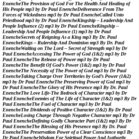
E
n
e
n
c
h
e
T
h
e
P
r
o
v
i
s
i
o
n
o
f
G
o
d
F
o
r
T
h
e
H
e
a
l
t
h
A
n
d
H
e
a
l
i
n
g
o
f
H
i
s
P
e
o
p
l
e
m
p
3
b
y
D
r
P
a
u
l
E
n
e
n
c
h
e
D
e
l
i
v
e
r
a
n
c
e
F
r
o
m
T
h
e
F
o
r
c
e
s
o
f
W
i
c
k
e
d
n
e
s
s
m
p
3
b
y
D
r
P
a
u
l
E
n
e
n
c
h
e
C
a
l
l
e
d
U
n
t
o
P
r
i
e
s
t
h
o
o
d
m
p
3
b
y
D
r
P
a
u
l
E
n
e
n
c
h
e
K
i
n
g
s
h
i
p
–
L
e
a
d
e
r
s
h
i
p
A
n
d
P
e
o
p
l
e
I
n
f
l
u
e
n
c
e
(
2
)
m
p
3
b
y
D
r
P
a
u
l
E
n
e
n
c
h
e
K
i
n
g
s
h
i
p
–
L
e
a
d
e
r
s
h
i
p
A
n
d
P
e
o
p
l
e
I
n
f
l
u
e
n
c
e
(
1
)
m
p
3
b
y
D
r
P
a
u
l
E
n
e
n
c
h
e
S
e
c
r
e
t
s
o
f
R
e
i
g
n
i
n
g
A
s
a
K
i
n
g
m
p
3
B
y
D
r
.
P
a
u
l
E
n
e
n
c
h
e
K
i
n
g
s
–
R
u
l
e
r
s
h
i
p
A
n
d
D
o
m
i
n
i
o
n
m
p
3
B
y
D
r
.
P
a
u
l
E
n
e
n
c
h
e
W
a
i
t
i
n
g
o
n
T
h
e
L
o
r
d
–
S
e
c
r
e
t
o
f
S
t
r
e
n
g
t
h
m
p
3
b
y
D
r
P
a
u
l
E
n
e
n
c
h
e
A
c
c
e
s
s
i
n
g
T
h
e
P
o
w
e
r
o
f
G
o
d
(
1
&
2
)
m
p
3
b
y
D
r
P
a
u
l
E
n
e
n
c
h
e
T
h
e
R
e
l
e
a
s
e
o
f
P
o
w
e
r
m
p
3
b
y
D
r
P
a
u
l
E
n
e
n
c
h
e
T
h
e
B
e
n
e
f
i
t
O
f
G
o
d
’
s
P
o
w
e
r
(
1
&
2
)
m
p
3
b
y
D
r
P
a
u
l
E
n
e
n
c
h
e
T
h
e
N
e
c
e
s
s
i
t
y
o
f
T
h
e
P
o
w
e
r
o
f
G
o
d
m
p
3
b
y
D
r
P
a
u
l
E
n
e
n
c
h
e
T
a
k
i
n
g
C
h
a
r
g
e
O
v
e
r
T
e
r
r
i
t
o
r
i
e
s
b
y
G
o
d
’
s
P
o
w
e
r
(
1
&
2
)
m
p
3
b
y
D
r
P
a
u
l
E
n
e
n
c
h
e
T
h
e
P
r
e
s
e
r
v
i
n
g
P
o
w
e
r
o
f
G
o
d
m
p
3
b
y
D
r
P
a
u
l
E
n
e
n
c
h
e
T
h
e
G
l
o
r
y
o
f
H
i
s
P
r
e
s
e
n
c
e
m
p
3
B
y
D
r
.
P
a
u
l
E
n
e
n
c
h
e
T
h
e
L
o
v
e
L
i
f
e
-
T
h
e
B
e
d
r
o
c
k
o
f
C
h
a
r
a
c
t
e
r
m
p
3
b
y
D
r
P
a
u
l
E
n
e
n
c
h
e
E
n
e
m
i
e
s
o
f
T
h
e
L
i
f
e
o
f
C
h
a
r
a
c
t
e
r
(
1
&
2
)
m
p
3
B
y
D
r
P
a
u
l
E
n
e
n
c
h
e
T
h
e
F
u
e
l
o
f
C
h
a
r
a
c
t
e
r
m
p
3
b
y
D
r
P
a
u
l
E
n
e
n
c
h
e
T
h
e
D
i
v
i
d
e
n
d
s
o
f
P
o
s
i
t
i
v
e
C
h
a
r
a
c
t
e
r
(
1
&
2
)
B
y
D
r
P
a
u
l
E
n
e
n
c
h
e
L
o
s
i
n
g
C
h
a
r
g
e
T
h
r
o
u
g
h
N
e
g
a
t
i
v
e
C
h
a
r
a
c
t
e
r
m
p
3
B
y
D
r
P
a
u
l
E
n
e
n
c
h
e
D
e
f
i
n
i
n
g
G
o
d
l
y
C
h
a
r
a
c
t
e
r
P
a
r
t
(
1
&
2
)
m
p
3
B
y
D
r
P
a
u
l
E
n
e
n
c
h
e
T
h
e
B
l
e
s
s
i
n
g
o
f
H
i
s
P
r
e
s
e
n
c
e
m
p
3
B
y
D
r
.
P
a
u
l
E
n
e
n
c
h
e
T
h
e
P
r
e
s
e
r
v
a
t
i
o
n
P
o
w
e
r
o
f
a
C
l
e
a
r
C
o
n
s
c
i
e
n
c
e
m
p
3
B
y
D
r
P
a
u
l
E
n
e
n
c
h
e
W
i
s
d
o
m
F
o
r
S
p
i
r
i
t
u
a
l
P
o
w
e
r
A
n
d
A
u
t
h
o
r
i
t
y