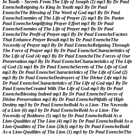
I
n
Y
o
u
t
h
–
S
e
c
r
e
t
s
F
r
o
m
T
h
e
L
i
f
e
o
f
J
o
s
e
p
h
(
1
)
m
p
3
B
y
D
r
P
a
u
l
E
n
e
n
c
h
e
R
e
i
g
n
i
n
g
A
s
K
i
n
g
I
n
Y
o
u
t
h
m
p
3
B
y
D
r
P
a
u
l
E
n
e
n
c
h
e
T
h
e
B
l
e
s
s
i
n
g
o
f
T
h
e
W
o
r
d
o
f
G
o
d
m
p
3
B
y
D
r
P
a
u
l
E
n
e
n
c
h
e
E
n
e
m
i
e
s
o
f
T
h
e
L
i
f
e
o
f
P
r
a
y
e
r
(
2
)
m
p
3
B
y
D
r
.
P
a
s
t
o
r
P
a
u
l
E
n
e
n
c
h
e
A
m
p
l
i
f
y
i
n
g
P
r
a
y
e
r
E
f
f
o
r
t
m
p
3
B
y
D
r
P
a
u
l
E
n
e
n
c
h
e
E
n
e
m
i
e
s
o
f
T
h
e
L
i
f
e
o
f
P
r
a
y
e
r
m
p
3
B
y
D
r
P
a
u
l
E
n
e
n
c
h
e
T
h
e
P
r
o
f
i
t
o
f
P
r
a
y
e
r
m
p
3
B
y
D
r
P
a
u
l
E
n
e
n
c
h
e
F
a
c
t
o
r
s
T
h
a
t
E
n
h
a
n
c
e
P
r
a
y
e
r
R
e
s
u
l
t
m
p
3
b
y
D
r
P
a
u
l
E
n
e
n
c
h
e
T
h
e
N
e
c
e
s
s
i
t
y
o
f
P
r
a
y
e
r
m
p
3
B
y
D
r
P
a
u
l
E
n
e
n
c
h
e
R
e
i
g
n
i
n
g
T
h
r
o
u
g
h
T
h
e
F
o
r
c
e
o
f
P
r
a
y
e
r
m
p
3
B
y
D
r
P
a
u
l
E
n
e
n
c
h
e
C
h
a
r
a
c
t
e
r
i
s
t
i
c
s
o
f
T
h
e
L
i
f
e
o
f
G
o
d
(
4
)
m
p
3
B
y
D
r
P
a
u
l
E
n
e
n
c
h
e
T
h
e
F
o
r
c
e
s
o
f
O
u
r
P
r
e
s
e
r
v
a
t
i
o
n
m
p
3
B
y
D
r
P
a
u
l
E
n
e
n
c
h
e
C
h
a
r
a
c
t
e
r
i
s
t
i
c
s
o
f
T
h
e
L
i
f
e
o
f
G
o
d
(
3
)
m
p
3
B
y
D
r
P
a
u
l
E
n
e
n
c
h
e
S
e
c
r
e
t
s
o
f
T
h
e
L
i
f
e
o
f
G
o
d
m
p
3
B
y
D
r
P
a
u
l
E
n
e
n
c
h
e
C
h
a
r
a
c
t
e
r
i
s
t
i
c
s
o
f
T
h
e
L
i
f
e
o
f
G
o
d
(
2
)
m
p
3
B
y
D
r
P
a
u
l
E
n
e
n
c
h
e
D
e
s
t
r
o
y
e
r
s
o
f
T
h
e
D
i
v
i
n
e
L
i
f
e
m
p
3
b
y
D
r
P
a
u
l
E
n
e
n
c
h
e
C
h
a
r
a
c
t
e
r
i
s
t
i
c
s
o
f
T
h
e
L
i
f
e
o
f
G
o
d
m
p
3
B
y
D
r
P
a
u
l
E
n
e
n
c
h
e
C
r
e
a
t
e
d
W
i
t
h
T
h
e
L
i
f
e
o
f
G
o
d
m
p
3
B
y
D
r
P
a
u
l
E
n
e
n
c
h
e
B
l
e
s
s
i
n
g
I
n
d
e
e
d
m
p
3
B
y
D
r
P
a
u
l
E
n
e
n
c
h
e
F
o
r
c
e
s
o
f
D
i
v
i
n
e
P
r
e
s
e
r
v
a
t
i
o
n
m
p
3
B
y
D
r
P
a
u
l
E
n
e
n
c
h
e
P
i
t
f
a
l
l
s
o
f
H
i
g
h
D
e
s
t
i
n
y
m
p
3
b
y
D
r
P
a
u
l
E
n
e
n
c
h
e
B
o
l
d
A
s
a
L
i
o
n
-
T
h
e
N
e
c
e
s
s
i
t
y
o
f
a
L
i
o
n
(
6
)
m
p
3
b
y
D
r
P
a
u
l
E
n
e
n
c
h
e
B
o
l
d
A
s
a
L
i
o
n
-
T
h
e
N
e
c
e
s
s
i
t
y
o
f
B
o
l
d
n
e
s
s
(
5
)
m
p
3
b
y
D
r
P
a
u
l
E
n
e
n
c
h
e
B
o
l
d
A
s
a
L
i
o
n
-
Q
u
a
l
i
t
i
e
s
o
f
T
h
e
L
i
o
n
(
4
)
m
p
3
b
y
D
r
P
a
u
l
E
n
e
n
c
h
e
B
o
l
d
A
s
a
L
i
o
n
-
Q
u
a
l
i
t
i
e
s
o
f
T
h
e
L
i
o
n
(
2
&
3
)
m
p
3
b
y
D
r
P
a
u
l
E
n
e
n
c
h
e
B
o
l
d
A
s
a
L
i
o
n
-
Q
u
a
l
i
t
i
e
s
o
f
T
h
e
L
i
o
n
(
1
)
m
p
3
b
y
D
r
P
a
u
l
E
n
e
n
c
h
e
T
h
e