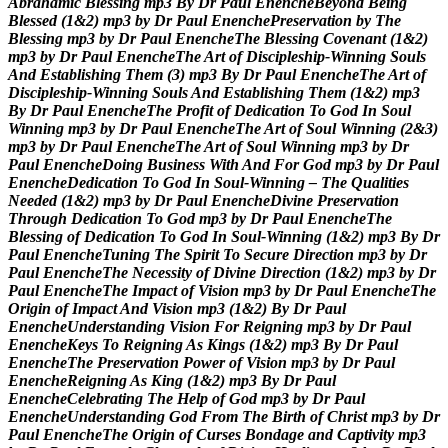
A
b
r
a
h
a
m
i
c
B
l
e
s
s
i
n
g
m
p
3
B
y
D
r
P
a
u
l
E
n
e
n
c
h
e
B
e
y
o
n
d
B
e
i
n
g
B
l
e
s
s
e
d
(
1
&
2
)
m
p
3
b
y
D
r
P
a
u
l
E
n
e
n
c
h
e
P
r
e
s
e
r
v
a
t
i
o
n
b
y
T
h
e
B
l
e
s
s
i
n
g
m
p
3
b
y
D
r
P
a
u
l
E
n
e
n
c
h
e
T
h
e
B
l
e
s
s
i
n
g
C
o
v
e
n
a
n
t
(
1
&
2
)
m
p
3
b
y
D
r
P
a
u
l
E
n
e
n
c
h
e
T
h
e
A
r
t
o
f
D
i
s
c
i
p
l
e
s
h
i
p
-
W
i
n
n
i
n
g
S
o
u
l
s
A
n
d
E
s
t
a
b
l
i
s
h
i
n
g
T
h
e
m
(
3
)
m
p
3
B
y
D
r
P
a
u
l
E
n
e
n
c
h
e
T
h
e
A
r
t
o
f
D
i
s
c
i
p
l
e
s
h
i
p
-
W
i
n
n
i
n
g
S
o
u
l
s
A
n
d
E
s
t
a
b
l
i
s
h
i
n
g
T
h
e
m
(
1
&
2
)
m
p
3
B
y
D
r
P
a
u
l
E
n
e
n
c
h
e
T
h
e
P
r
o
f
i
t
o
f
D
e
d
i
c
a
t
i
o
n
T
o
G
o
d
I
n
S
o
u
l
W
i
n
n
i
n
g
m
p
3
b
y
D
r
P
a
u
l
E
n
e
n
c
h
e
T
h
e
A
r
t
o
f
S
o
u
l
W
i
n
n
i
n
g
(
2
&
3
)
m
p
3
b
y
D
r
P
a
u
l
E
n
e
n
c
h
e
T
h
e
A
r
t
o
f
S
o
u
l
W
i
n
n
i
n
g
m
p
3
b
y
D
r
P
a
u
l
E
n
e
n
c
h
e
D
o
i
n
g
B
u
s
i
n
e
s
s
W
i
t
h
A
n
d
F
o
r
G
o
d
m
p
3
b
y
D
r
P
a
u
l
E
n
e
n
c
h
e
D
e
d
i
c
a
t
i
o
n
T
o
G
o
d
I
n
S
o
u
l
-
W
i
n
n
i
n
g
–
T
h
e
Q
u
a
l
i
t
i
e
s
N
e
e
d
e
d
(
1
&
2
)
m
p
3
b
y
D
r
P
a
u
l
E
n
e
n
c
h
e
D
i
v
i
n
e
P
r
e
s
e
r
v
a
t
i
o
n
T
h
r
o
u
g
h
D
e
d
i
c
a
t
i
o
n
T
o
G
o
d
m
p
3
b
y
D
r
P
a
u
l
E
n
e
n
c
h
e
T
h
e
B
l
e
s
s
i
n
g
o
f
D
e
d
i
c
a
t
i
o
n
T
o
G
o
d
I
n
S
o
u
l
-
W
i
n
n
i
n
g
(
1
&
2
)
m
p
3
B
y
D
r
P
a
u
l
E
n
e
n
c
h
e
T
u
n
i
n
g
T
h
e
S
p
i
r
i
t
T
o
S
e
c
u
r
e
D
i
r
e
c
t
i
o
n
m
p
3
b
y
D
r
P
a
u
l
E
n
e
n
c
h
e
T
h
e
N
e
c
e
s
s
i
t
y
o
f
D
i
v
i
n
e
D
i
r
e
c
t
i
o
n
(
1
&
2
)
m
p
3
b
y
D
r
P
a
u
l
E
n
e
n
c
h
e
T
h
e
I
m
p
a
c
t
o
f
V
i
s
i
o
n
m
p
3
b
y
D
r
P
a
u
l
E
n
e
n
c
h
e
T
h
e
O
r
i
g
i
n
o
f
I
m
p
a
c
t
A
n
d
V
i
s
i
o
n
m
p
3
(
1
&
2
)
B
y
D
r
P
a
u
l
E
n
e
n
c
h
e
U
n
d
e
r
s
t
a
n
d
i
n
g
V
i
s
i
o
n
F
o
r
R
e
i
g
n
i
n
g
m
p
3
b
y
D
r
P
a
u
l
E
n
e
n
c
h
e
K
e
y
s
T
o
R
e
i
g
n
i
n
g
A
s
K
i
n
g
s
(
1
&
2
)
m
p
3
B
y
D
r
P
a
u
l
E
n
e
n
c
h
e
T
h
e
P
r
e
s
e
r
v
a
t
i
o
n
P
o
w
e
r
o
f
V
i
s
i
o
n
m
p
3
b
y
D
r
P
a
u
l
E
n
e
n
c
h
e
R
e
i
g
n
i
n
g
A
s
K
i
n
g
(
1
&
2
)
m
p
3
B
y
D
r
P
a
u
l
E
n
e
n
c
h
e
C
e
l
e
b
r
a
t
i
n
g
T
h
e
H
e
l
p
o
f
G
o
d
m
p
3
b
y
D
r
P
a
u
l
E
n
e
n
c
h
e
U
n
d
e
r
s
t
a
n
d
i
n
g
G
o
d
F
r
o
m
T
h
e
B
i
r
t
h
o
f
C
h
r
i
s
t
m
p
3
b
y
D
r
P
a
u
l
E
n
e
n
c
h
e
T
h
e
O
r
i
g
i
n
o
f
C
u
r
s
e
s
B
o
n
d
a
g
e
a
n
d
C
a
p
t
i
v
i
t
y
m
p
3