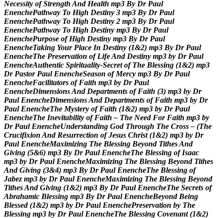
N
e
c
e
s
s
i
t
y
o
f
S
t
r
e
n
g
t
h
A
n
d
H
e
a
l
t
h
m
p
3
B
y
D
r
P
a
u
l
E
n
e
n
c
h
e
P
a
t
h
w
a
y
T
o
H
i
g
h
D
e
s
t
i
n
y
3
m
p
3
B
y
D
r
P
a
u
l
E
n
e
n
c
h
e
P
a
t
h
w
a
y
T
o
H
i
g
h
D
e
s
t
i
n
y
2
m
p
3
B
y
D
r
P
a
u
l
E
n
e
n
c
h
e
P
a
t
h
w
a
y
T
o
H
i
g
h
D
e
s
t
i
n
y
m
p
3
B
y
D
r
P
a
u
l
E
n
e
n
c
h
e
P
u
r
p
o
s
e
o
f
H
i
g
h
D
e
s
t
i
n
y
m
p
3
B
y
D
r
P
a
u
l
E
n
e
n
c
h
e
T
a
k
i
n
g
Y
o
u
r
P
l
a
c
e
I
n
D
e
s
t
i
n
y
(
1
&
2
)
m
p
3
B
y
D
r
P
a
u
l
E
n
e
n
c
h
e
T
h
e
P
r
e
s
e
r
v
a
t
i
o
n
o
f
L
i
f
e
A
n
d
D
e
s
t
i
n
y
m
p
3
b
y
D
r
P
a
u
l
E
n
e
n
c
h
e
A
u
t
h
e
n
t
i
c
S
p
i
r
i
t
u
a
l
i
t
y
-
S
e
c
r
e
t
o
f
T
h
e
B
l
e
s
s
i
n
g
(
1
&
2
)
m
p
3
D
r
P
a
s
t
o
r
P
a
u
l
E
n
e
n
c
h
e
S
e
a
s
o
n
o
f
M
e
r
c
y
m
p
3
B
y
D
r
P
a
u
l
E
n
e
n
c
h
e
F
a
c
i
l
i
t
a
t
o
r
s
o
f
F
a
i
t
h
m
p
3
b
y
D
r
P
a
u
l
E
n
e
n
c
h
e
D
i
m
e
n
s
i
o
n
s
A
n
d
D
e
p
a
r
t
m
e
n
t
s
o
f
F
a
i
t
h
(
3
)
m
p
3
b
y
D
r
P
a
u
l
E
n
e
n
c
h
e
D
i
m
e
n
s
i
o
n
s
A
n
d
D
e
p
a
r
t
m
e
n
t
s
o
f
F
a
i
t
h
m
p
3
b
y
D
r
P
a
u
l
E
n
e
n
c
h
e
T
h
e
M
y
s
t
e
r
y
o
f
F
a
i
t
h
(
1
&
2
)
m
p
3
b
y
D
r
P
a
u
l
E
n
e
n
c
h
e
T
h
e
I
n
e
v
i
t
a
b
i
l
i
t
y
o
f
F
a
i
t
h
–
T
h
e
N
e
e
d
F
o
r
F
a
i
t
h
m
p
3
b
y
D
r
P
a
u
l
E
n
e
n
c
h
e
U
n
d
e
r
s
t
a
n
d
i
n
g
G
o
d
T
h
r
o
u
g
h
T
h
e
C
r
o
s
s
–
(
T
h
e
C
r
u
c
i
f
i
x
i
o
n
A
n
d
R
e
s
u
r
r
e
c
t
i
o
n
o
f
J
e
s
u
s
C
h
r
i
s
t
(
1
&
2
)
m
p
3
b
y
D
r
P
a
u
l
E
n
e
n
c
h
e
M
a
x
i
m
i
z
i
n
g
T
h
e
B
l
e
s
s
i
n
g
B
e
y
o
n
d
T
i
t
h
e
s
A
n
d
G
i
v
i
n
g
(
5
&
6
)
m
p
3
B
y
D
r
P
a
u
l
E
n
e
n
c
h
e
T
h
e
B
l
e
s
s
i
n
g
o
f
I
s
a
a
c
m
p
3
b
y
D
r
P
a
u
l
E
n
e
n
c
h
e
M
a
x
i
m
i
z
i
n
g
T
h
e
B
l
e
s
s
i
n
g
B
e
y
o
n
d
T
i
t
h
e
s
A
n
d
G
i
v
i
n
g
(
3
&
4
)
m
p
3
B
y
D
r
P
a
u
l
E
n
e
n
c
h
e
T
h
e
B
l
e
s
s
i
n
g
o
f
J
a
b
e
z
m
p
3
b
y
D
r
P
a
u
l
E
n
e
n
c
h
e
M
a
x
i
m
i
z
i
n
g
T
h
e
B
l
e
s
s
i
n
g
B
e
y
o
n
d
T
i
t
h
e
s
A
n
d
G
i
v
i
n
g
(
1
&
2
)
m
p
3
B
y
D
r
P
a
u
l
E
n
e
n
c
h
e
T
h
e
S
e
c
r
e
t
s
o
f
A
b
r
a
h
a
m
i
c
B
l
e
s
s
i
n
g
m
p
3
B
y
D
r
P
a
u
l
E
n
e
n
c
h
e
B
e
y
o
n
d
B
e
i
n
g
B
l
e
s
s
e
d
(
1
&
2
)
m
p
3
b
y
D
r
P
a
u
l
E
n
e
n
c
h
e
P
r
e
s
e
r
v
a
t
i
o
n
b
y
T
h
e
B
l
e
s
s
i
n
g
m
p
3
b
y
D
r
P
a
u
l
E
n
e
n
c
h
e
T
h
e
B
l
e
s
s
i
n
g
C
o
v
e
n
a
n
t
(
1
&
2
)