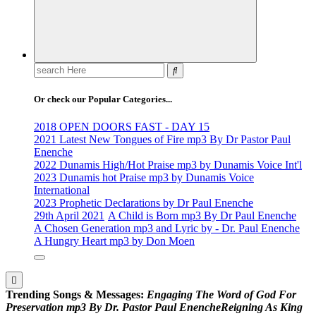
Search
for:
Or check our Popular Categories...
2018 OPEN DOORS FAST - DAY 15
2021 Latest New Tongues of Fire mp3 By Dr Pastor Paul
Enenche
2022 Dunamis High/Hot Praise mp3 by Dunamis Voice Int'l
2023 Dunamis hot Praise mp3 by Dunamis Voice
International
2023 Prophetic Declarations by Dr Paul Enenche
29th April 2021
A Child is Born mp3 By Dr Paul Enenche
A Chosen Generation mp3 and Lyric by - Dr. Paul Enenche
A Hungry Heart mp3 by Don Moen
Trending Songs & Messages:
E
n
g
a
g
i
n
g
T
h
e
W
o
r
d
o
f
G
o
d
F
o
r
P
r
e
s
e
r
v
a
t
i
o
n
m
p
3
B
y
D
r
.
P
a
s
t
o
r
P
a
u
l
E
n
e
n
c
h
e
R
e
i
g
n
i
n
g
A
s
K
i
n
g