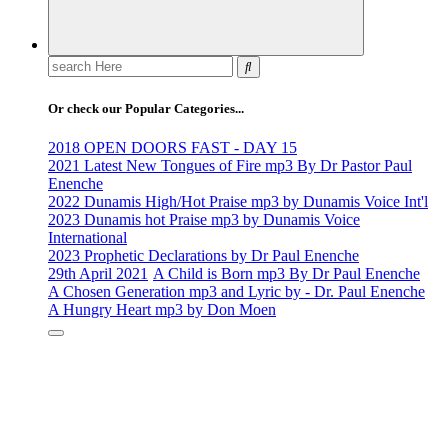
Search
for:
Or check our Popular Categories...
2018 OPEN DOORS FAST - DAY 15
2021 Latest New Tongues of Fire mp3 By Dr Pastor Paul
Enenche
2022 Dunamis High/Hot Praise mp3 by Dunamis Voice Int'l
2023 Dunamis hot Praise mp3 by Dunamis Voice
International
2023 Prophetic Declarations by Dr Paul Enenche
29th April 2021
A Child is Born mp3 By Dr Paul Enenche
A Chosen Generation mp3 and Lyric by - Dr. Paul Enenche
A Hungry Heart mp3 by Don Moen