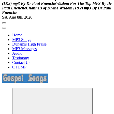
(
1
&
2
)
m
p
3
B
y
D
r
P
a
u
l
E
n
e
n
c
h
e
W
i
s
d
o
m
F
o
r
T
h
e
T
o
p
M
P
3
B
y
D
r
P
a
u
l
E
n
e
n
c
h
e
C
h
a
n
n
e
l
s
o
f
D
i
v
i
n
e
W
i
s
d
o
m
(
1
&
2
)
m
p
3
B
y
D
r
P
a
u
l
E
n
e
n
c
h
e
Sat. Aug 8th, 2026
Home
MP3 Songs
Dunamis High Praise
MP3 Messages
Audio
Testimony
Contact Us
CTDMP
Life Changing And Soul Lifting Gospel Songs And Messages