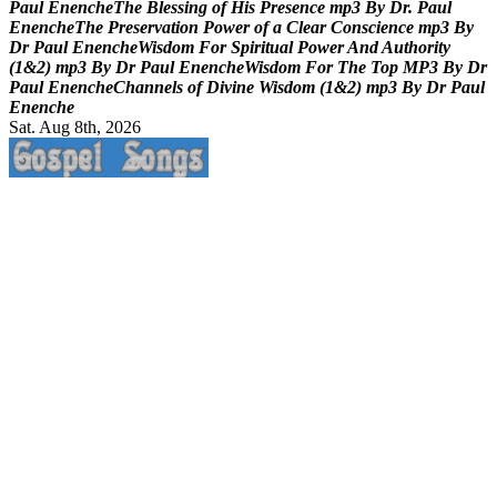
P
a
u
l
E
n
e
n
c
h
e
T
h
e
B
l
e
s
s
i
n
g
o
f
H
i
s
P
r
e
s
e
n
c
e
m
p
3
B
y
D
r
.
P
a
u
l
E
n
e
n
c
h
e
T
h
e
P
r
e
s
e
r
v
a
t
i
o
n
P
o
w
e
r
o
f
a
C
l
e
a
r
C
o
n
s
c
i
e
n
c
e
m
p
3
B
y
D
r
P
a
u
l
E
n
e
n
c
h
e
W
i
s
d
o
m
F
o
r
S
p
i
r
i
t
u
a
l
P
o
w
e
r
A
n
d
A
u
t
h
o
r
i
t
y
(
1
&
2
)
m
p
3
B
y
D
r
P
a
u
l
E
n
e
n
c
h
e
W
i
s
d
o
m
F
o
r
T
h
e
T
o
p
M
P
3
B
y
D
r
P
a
u
l
E
n
e
n
c
h
e
C
h
a
n
n
e
l
s
o
f
D
i
v
i
n
e
W
i
s
d
o
m
(
1
&
2
)
m
p
3
B
y
D
r
P
a
u
l
E
n
e
n
c
h
e
Sat. Aug 8th, 2026
Life Changing And Soul Lifting Gospel Songs And Messages