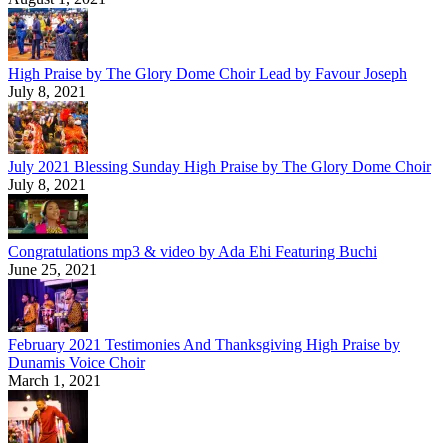
High Praise by The Glory Dome Choir Lead by Favour Joseph
July 8, 2021
July 2021 Blessing Sunday High Praise by The Glory Dome Choir
July 8, 2021
Congratulations mp3 & video by Ada Ehi Featuring Buchi
June 25, 2021
February 2021 Testimonies And Thanksgiving High Praise by
Dunamis Voice Choir
March 1, 2021