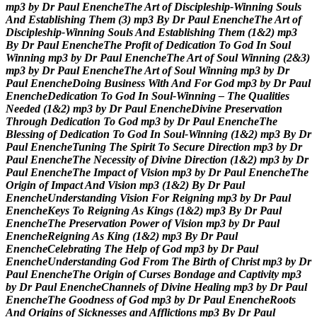
m
p
3
b
y
D
r
P
a
u
l
E
n
e
n
c
h
e
T
h
e
A
r
t
o
f
D
i
s
c
i
p
l
e
s
h
i
p
-
W
i
n
n
i
n
g
S
o
u
l
s
A
n
d
E
s
t
a
b
l
i
s
h
i
n
g
T
h
e
m
(
3
)
m
p
3
B
y
D
r
P
a
u
l
E
n
e
n
c
h
e
T
h
e
A
r
t
o
f
D
i
s
c
i
p
l
e
s
h
i
p
-
W
i
n
n
i
n
g
S
o
u
l
s
A
n
d
E
s
t
a
b
l
i
s
h
i
n
g
T
h
e
m
(
1
&
2
)
m
p
3
B
y
D
r
P
a
u
l
E
n
e
n
c
h
e
T
h
e
P
r
o
f
i
t
o
f
D
e
d
i
c
a
t
i
o
n
T
o
G
o
d
I
n
S
o
u
l
W
i
n
n
i
n
g
m
p
3
b
y
D
r
P
a
u
l
E
n
e
n
c
h
e
T
h
e
A
r
t
o
f
S
o
u
l
W
i
n
n
i
n
g
(
2
&
3
)
m
p
3
b
y
D
r
P
a
u
l
E
n
e
n
c
h
e
T
h
e
A
r
t
o
f
S
o
u
l
W
i
n
n
i
n
g
m
p
3
b
y
D
r
P
a
u
l
E
n
e
n
c
h
e
D
o
i
n
g
B
u
s
i
n
e
s
s
W
i
t
h
A
n
d
F
o
r
G
o
d
m
p
3
b
y
D
r
P
a
u
l
E
n
e
n
c
h
e
D
e
d
i
c
a
t
i
o
n
T
o
G
o
d
I
n
S
o
u
l
-
W
i
n
n
i
n
g
–
T
h
e
Q
u
a
l
i
t
i
e
s
N
e
e
d
e
d
(
1
&
2
)
m
p
3
b
y
D
r
P
a
u
l
E
n
e
n
c
h
e
D
i
v
i
n
e
P
r
e
s
e
r
v
a
t
i
o
n
T
h
r
o
u
g
h
D
e
d
i
c
a
t
i
o
n
T
o
G
o
d
m
p
3
b
y
D
r
P
a
u
l
E
n
e
n
c
h
e
T
h
e
B
l
e
s
s
i
n
g
o
f
D
e
d
i
c
a
t
i
o
n
T
o
G
o
d
I
n
S
o
u
l
-
W
i
n
n
i
n
g
(
1
&
2
)
m
p
3
B
y
D
r
P
a
u
l
E
n
e
n
c
h
e
T
u
n
i
n
g
T
h
e
S
p
i
r
i
t
T
o
S
e
c
u
r
e
D
i
r
e
c
t
i
o
n
m
p
3
b
y
D
r
P
a
u
l
E
n
e
n
c
h
e
T
h
e
N
e
c
e
s
s
i
t
y
o
f
D
i
v
i
n
e
D
i
r
e
c
t
i
o
n
(
1
&
2
)
m
p
3
b
y
D
r
P
a
u
l
E
n
e
n
c
h
e
T
h
e
I
m
p
a
c
t
o
f
V
i
s
i
o
n
m
p
3
b
y
D
r
P
a
u
l
E
n
e
n
c
h
e
T
h
e
O
r
i
g
i
n
o
f
I
m
p
a
c
t
A
n
d
V
i
s
i
o
n
m
p
3
(
1
&
2
)
B
y
D
r
P
a
u
l
E
n
e
n
c
h
e
U
n
d
e
r
s
t
a
n
d
i
n
g
V
i
s
i
o
n
F
o
r
R
e
i
g
n
i
n
g
m
p
3
b
y
D
r
P
a
u
l
E
n
e
n
c
h
e
K
e
y
s
T
o
R
e
i
g
n
i
n
g
A
s
K
i
n
g
s
(
1
&
2
)
m
p
3
B
y
D
r
P
a
u
l
E
n
e
n
c
h
e
T
h
e
P
r
e
s
e
r
v
a
t
i
o
n
P
o
w
e
r
o
f
V
i
s
i
o
n
m
p
3
b
y
D
r
P
a
u
l
E
n
e
n
c
h
e
R
e
i
g
n
i
n
g
A
s
K
i
n
g
(
1
&
2
)
m
p
3
B
y
D
r
P
a
u
l
E
n
e
n
c
h
e
C
e
l
e
b
r
a
t
i
n
g
T
h
e
H
e
l
p
o
f
G
o
d
m
p
3
b
y
D
r
P
a
u
l
E
n
e
n
c
h
e
U
n
d
e
r
s
t
a
n
d
i
n
g
G
o
d
F
r
o
m
T
h
e
B
i
r
t
h
o
f
C
h
r
i
s
t
m
p
3
b
y
D
r
P
a
u
l
E
n
e
n
c
h
e
T
h
e
O
r
i
g
i
n
o
f
C
u
r
s
e
s
B
o
n
d
a
g
e
a
n
d
C
a
p
t
i
v
i
t
y
m
p
3
b
y
D
r
P
a
u
l
E
n
e
n
c
h
e
C
h
a
n
n
e
l
s
o
f
D
i
v
i
n
e
H
e
a
l
i
n
g
m
p
3
b
y
D
r
P
a
u
l
E
n
e
n
c
h
e
T
h
e
G
o
o
d
n
e
s
s
o
f
G
o
d
m
p
3
b
y
D
r
P
a
u
l
E
n
e
n
c
h
e
R
o
o
t
s
A
n
d
O
r
i
g
i
n
s
o
f
S
i
c
k
n
e
s
s
e
s
a
n
d
A
f
f
l
i
c
t
i
o
n
s
m
p
3
B
y
D
r
P
a
u
l