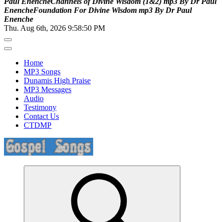
P
a
u
l
E
n
e
n
c
h
e
C
h
a
n
n
e
l
s
o
f
D
i
v
i
n
e
W
i
s
d
o
m
(
1
&
2
)
m
p
3
B
y
D
r
P
a
u
l
E
n
e
n
c
h
e
F
o
u
n
d
a
t
i
o
n
F
o
r
D
i
v
i
n
e
W
i
s
d
o
m
m
p
3
B
y
D
r
P
a
u
l
E
n
e
n
c
h
e
Thu. Aug 6th, 2026
9:58:51 PM
Home
MP3 Songs
Dunamis High Praise
MP3 Messages
Audio
Testimony
Contact Us
CTDMP
Life Changing And Soul Lifting Gospel Songs And Messages