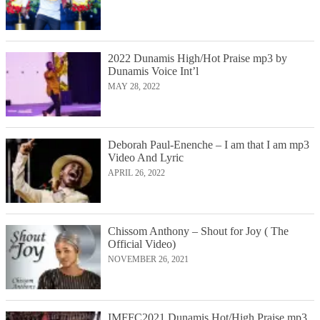
2022 Dunamis High/Hot Praise mp3 by
Dunamis Voice Int’l
MAY 28, 2022
Deborah Paul-Enenche – I am that I am mp3
Video And Lyric
APRIL 26, 2022
Chissom Anthony – Shout for Joy ( The
Official Video)
NOVEMBER 26, 2021
IMFFC2021 Dunamis Hot/High Praise mp3