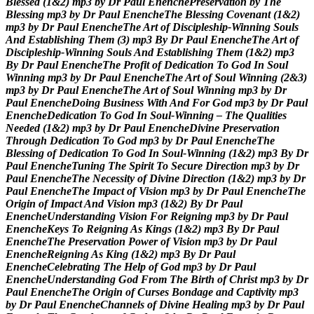
B
l
e
s
s
e
d
(
1
&
2
)
m
p
3
b
y
D
r
P
a
u
l
E
n
e
n
c
h
e
P
r
e
s
e
r
v
a
t
i
o
n
b
y
T
h
e
B
l
e
s
s
i
n
g
m
p
3
b
y
D
r
P
a
u
l
E
n
e
n
c
h
e
T
h
e
B
l
e
s
s
i
n
g
C
o
v
e
n
a
n
t
(
1
&
2
)
m
p
3
b
y
D
r
P
a
u
l
E
n
e
n
c
h
e
T
h
e
A
r
t
o
f
D
i
s
c
i
p
l
e
s
h
i
p
-
W
i
n
n
i
n
g
S
o
u
l
s
A
n
d
E
s
t
a
b
l
i
s
h
i
n
g
T
h
e
m
(
3
)
m
p
3
B
y
D
r
P
a
u
l
E
n
e
n
c
h
e
T
h
e
A
r
t
o
f
D
i
s
c
i
p
l
e
s
h
i
p
-
W
i
n
n
i
n
g
S
o
u
l
s
A
n
d
E
s
t
a
b
l
i
s
h
i
n
g
T
h
e
m
(
1
&
2
)
m
p
3
B
y
D
r
P
a
u
l
E
n
e
n
c
h
e
T
h
e
P
r
o
f
i
t
o
f
D
e
d
i
c
a
t
i
o
n
T
o
G
o
d
I
n
S
o
u
l
W
i
n
n
i
n
g
m
p
3
b
y
D
r
P
a
u
l
E
n
e
n
c
h
e
T
h
e
A
r
t
o
f
S
o
u
l
W
i
n
n
i
n
g
(
2
&
3
)
m
p
3
b
y
D
r
P
a
u
l
E
n
e
n
c
h
e
T
h
e
A
r
t
o
f
S
o
u
l
W
i
n
n
i
n
g
m
p
3
b
y
D
r
P
a
u
l
E
n
e
n
c
h
e
D
o
i
n
g
B
u
s
i
n
e
s
s
W
i
t
h
A
n
d
F
o
r
G
o
d
m
p
3
b
y
D
r
P
a
u
l
E
n
e
n
c
h
e
D
e
d
i
c
a
t
i
o
n
T
o
G
o
d
I
n
S
o
u
l
-
W
i
n
n
i
n
g
–
T
h
e
Q
u
a
l
i
t
i
e
s
N
e
e
d
e
d
(
1
&
2
)
m
p
3
b
y
D
r
P
a
u
l
E
n
e
n
c
h
e
D
i
v
i
n
e
P
r
e
s
e
r
v
a
t
i
o
n
T
h
r
o
u
g
h
D
e
d
i
c
a
t
i
o
n
T
o
G
o
d
m
p
3
b
y
D
r
P
a
u
l
E
n
e
n
c
h
e
T
h
e
B
l
e
s
s
i
n
g
o
f
D
e
d
i
c
a
t
i
o
n
T
o
G
o
d
I
n
S
o
u
l
-
W
i
n
n
i
n
g
(
1
&
2
)
m
p
3
B
y
D
r
P
a
u
l
E
n
e
n
c
h
e
T
u
n
i
n
g
T
h
e
S
p
i
r
i
t
T
o
S
e
c
u
r
e
D
i
r
e
c
t
i
o
n
m
p
3
b
y
D
r
P
a
u
l
E
n
e
n
c
h
e
T
h
e
N
e
c
e
s
s
i
t
y
o
f
D
i
v
i
n
e
D
i
r
e
c
t
i
o
n
(
1
&
2
)
m
p
3
b
y
D
r
P
a
u
l
E
n
e
n
c
h
e
T
h
e
I
m
p
a
c
t
o
f
V
i
s
i
o
n
m
p
3
b
y
D
r
P
a
u
l
E
n
e
n
c
h
e
T
h
e
O
r
i
g
i
n
o
f
I
m
p
a
c
t
A
n
d
V
i
s
i
o
n
m
p
3
(
1
&
2
)
B
y
D
r
P
a
u
l
E
n
e
n
c
h
e
U
n
d
e
r
s
t
a
n
d
i
n
g
V
i
s
i
o
n
F
o
r
R
e
i
g
n
i
n
g
m
p
3
b
y
D
r
P
a
u
l
E
n
e
n
c
h
e
K
e
y
s
T
o
R
e
i
g
n
i
n
g
A
s
K
i
n
g
s
(
1
&
2
)
m
p
3
B
y
D
r
P
a
u
l
E
n
e
n
c
h
e
T
h
e
P
r
e
s
e
r
v
a
t
i
o
n
P
o
w
e
r
o
f
V
i
s
i
o
n
m
p
3
b
y
D
r
P
a
u
l
E
n
e
n
c
h
e
R
e
i
g
n
i
n
g
A
s
K
i
n
g
(
1
&
2
)
m
p
3
B
y
D
r
P
a
u
l
E
n
e
n
c
h
e
C
e
l
e
b
r
a
t
i
n
g
T
h
e
H
e
l
p
o
f
G
o
d
m
p
3
b
y
D
r
P
a
u
l
E
n
e
n
c
h
e
U
n
d
e
r
s
t
a
n
d
i
n
g
G
o
d
F
r
o
m
T
h
e
B
i
r
t
h
o
f
C
h
r
i
s
t
m
p
3
b
y
D
r
P
a
u
l
E
n
e
n
c
h
e
T
h
e
O
r
i
g
i
n
o
f
C
u
r
s
e
s
B
o
n
d
a
g
e
a
n
d
C
a
p
t
i
v
i
t
y
m
p
3
b
y
D
r
P
a
u
l
E
n
e
n
c
h
e
C
h
a
n
n
e
l
s
o
f
D
i
v
i
n
e
H
e
a
l
i
n
g
m
p
3
b
y
D
r
P
a
u
l