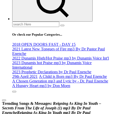
Search
for:
Or check our Popular Categories...
2018 OPEN DOORS FAST - DAY 15
2021 Latest New Tongues of Fire mp3 By Dr Pastor Paul
Enenche
2022 Dunamis High/Hot Praise mp3 by Dunamis Voice Int'l
2023 Dunamis hot Praise mp3 by Dunamis Voice
International
2023 Prophetic Declarations by Dr Paul Enenche
29th April 2021
A Child is Born mp3 By Dr Paul Enenche
A Chosen Generation mp3 and Lyric by - Dr. Paul Enenche
A Hungry Heart mp3 by Don Moen
Trending Songs & Messages:
R
e
i
g
n
i
n
g
A
s
K
i
n
g
I
n
Y
o
u
t
h
–
S
e
c
r
e
t
s
F
r
o
m
T
h
e
L
i
f
e
o
f
J
o
s
e
p
h
(
1
)
m
p
3
B
y
D
r
P
a
u
l
E
n
e
n
c
h
e
R
e
i
g
n
i
n
g
A
s
K
i
n
g
I
n
Y
o
u
t
h
m
p
3
B
y
D
r
P
a
u
l