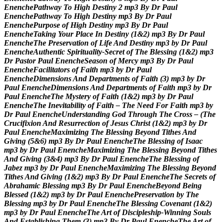
E
n
e
n
c
h
e
P
a
t
h
w
a
y
T
o
H
i
g
h
D
e
s
t
i
n
y
2
m
p
3
B
y
D
r
P
a
u
l
E
n
e
n
c
h
e
P
a
t
h
w
a
y
T
o
H
i
g
h
D
e
s
t
i
n
y
m
p
3
B
y
D
r
P
a
u
l
E
n
e
n
c
h
e
P
u
r
p
o
s
e
o
f
H
i
g
h
D
e
s
t
i
n
y
m
p
3
B
y
D
r
P
a
u
l
E
n
e
n
c
h
e
T
a
k
i
n
g
Y
o
u
r
P
l
a
c
e
I
n
D
e
s
t
i
n
y
(
1
&
2
)
m
p
3
B
y
D
r
P
a
u
l
E
n
e
n
c
h
e
T
h
e
P
r
e
s
e
r
v
a
t
i
o
n
o
f
L
i
f
e
A
n
d
D
e
s
t
i
n
y
m
p
3
b
y
D
r
P
a
u
l
E
n
e
n
c
h
e
A
u
t
h
e
n
t
i
c
S
p
i
r
i
t
u
a
l
i
t
y
-
S
e
c
r
e
t
o
f
T
h
e
B
l
e
s
s
i
n
g
(
1
&
2
)
m
p
3
D
r
P
a
s
t
o
r
P
a
u
l
E
n
e
n
c
h
e
S
e
a
s
o
n
o
f
M
e
r
c
y
m
p
3
B
y
D
r
P
a
u
l
E
n
e
n
c
h
e
F
a
c
i
l
i
t
a
t
o
r
s
o
f
F
a
i
t
h
m
p
3
b
y
D
r
P
a
u
l
E
n
e
n
c
h
e
D
i
m
e
n
s
i
o
n
s
A
n
d
D
e
p
a
r
t
m
e
n
t
s
o
f
F
a
i
t
h
(
3
)
m
p
3
b
y
D
r
P
a
u
l
E
n
e
n
c
h
e
D
i
m
e
n
s
i
o
n
s
A
n
d
D
e
p
a
r
t
m
e
n
t
s
o
f
F
a
i
t
h
m
p
3
b
y
D
r
P
a
u
l
E
n
e
n
c
h
e
T
h
e
M
y
s
t
e
r
y
o
f
F
a
i
t
h
(
1
&
2
)
m
p
3
b
y
D
r
P
a
u
l
E
n
e
n
c
h
e
T
h
e
I
n
e
v
i
t
a
b
i
l
i
t
y
o
f
F
a
i
t
h
–
T
h
e
N
e
e
d
F
o
r
F
a
i
t
h
m
p
3
b
y
D
r
P
a
u
l
E
n
e
n
c
h
e
U
n
d
e
r
s
t
a
n
d
i
n
g
G
o
d
T
h
r
o
u
g
h
T
h
e
C
r
o
s
s
–
(
T
h
e
C
r
u
c
i
f
i
x
i
o
n
A
n
d
R
e
s
u
r
r
e
c
t
i
o
n
o
f
J
e
s
u
s
C
h
r
i
s
t
(
1
&
2
)
m
p
3
b
y
D
r
P
a
u
l
E
n
e
n
c
h
e
M
a
x
i
m
i
z
i
n
g
T
h
e
B
l
e
s
s
i
n
g
B
e
y
o
n
d
T
i
t
h
e
s
A
n
d
G
i
v
i
n
g
(
5
&
6
)
m
p
3
B
y
D
r
P
a
u
l
E
n
e
n
c
h
e
T
h
e
B
l
e
s
s
i
n
g
o
f
I
s
a
a
c
m
p
3
b
y
D
r
P
a
u
l
E
n
e
n
c
h
e
M
a
x
i
m
i
z
i
n
g
T
h
e
B
l
e
s
s
i
n
g
B
e
y
o
n
d
T
i
t
h
e
s
A
n
d
G
i
v
i
n
g
(
3
&
4
)
m
p
3
B
y
D
r
P
a
u
l
E
n
e
n
c
h
e
T
h
e
B
l
e
s
s
i
n
g
o
f
J
a
b
e
z
m
p
3
b
y
D
r
P
a
u
l
E
n
e
n
c
h
e
M
a
x
i
m
i
z
i
n
g
T
h
e
B
l
e
s
s
i
n
g
B
e
y
o
n
d
T
i
t
h
e
s
A
n
d
G
i
v
i
n
g
(
1
&
2
)
m
p
3
B
y
D
r
P
a
u
l
E
n
e
n
c
h
e
T
h
e
S
e
c
r
e
t
s
o
f
A
b
r
a
h
a
m
i
c
B
l
e
s
s
i
n
g
m
p
3
B
y
D
r
P
a
u
l
E
n
e
n
c
h
e
B
e
y
o
n
d
B
e
i
n
g
B
l
e
s
s
e
d
(
1
&
2
)
m
p
3
b
y
D
r
P
a
u
l
E
n
e
n
c
h
e
P
r
e
s
e
r
v
a
t
i
o
n
b
y
T
h
e
B
l
e
s
s
i
n
g
m
p
3
b
y
D
r
P
a
u
l
E
n
e
n
c
h
e
T
h
e
B
l
e
s
s
i
n
g
C
o
v
e
n
a
n
t
(
1
&
2
)
m
p
3
b
y
D
r
P
a
u
l
E
n
e
n
c
h
e
T
h
e
A
r
t
o
f
D
i
s
c
i
p
l
e
s
h
i
p
-
W
i
n
n
i
n
g
S
o
u
l
s
A
n
d
E
s
t
a
b
l
i
s
h
i
n
g
T
h
e
m
(
3
)
m
p
3
B
y
D
r
P
a
u
l
E
n
e
n
c
h
e
T
h
e
A
r
t
o
f