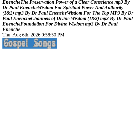
E
n
e
n
c
h
e
T
h
e
P
r
e
s
e
r
v
a
t
i
o
n
P
o
w
e
r
o
f
a
C
l
e
a
r
C
o
n
s
c
i
e
n
c
e
m
p
3
B
y
D
r
P
a
u
l
E
n
e
n
c
h
e
W
i
s
d
o
m
F
o
r
S
p
i
r
i
t
u
a
l
P
o
w
e
r
A
n
d
A
u
t
h
o
r
i
t
y
(
1
&
2
)
m
p
3
B
y
D
r
P
a
u
l
E
n
e
n
c
h
e
W
i
s
d
o
m
F
o
r
T
h
e
T
o
p
M
P
3
B
y
D
r
P
a
u
l
E
n
e
n
c
h
e
C
h
a
n
n
e
l
s
o
f
D
i
v
i
n
e
W
i
s
d
o
m
(
1
&
2
)
m
p
3
B
y
D
r
P
a
u
l
E
n
e
n
c
h
e
F
o
u
n
d
a
t
i
o
n
F
o
r
D
i
v
i
n
e
W
i
s
d
o
m
m
p
3
B
y
D
r
P
a
u
l
E
n
e
n
c
h
e
Thu. Aug 6th, 2026
9:58:51 PM
Life Changing And Soul Lifting Gospel Songs And Messages