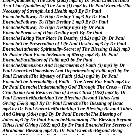
L
i
o
n
-
Q
u
a
l
i
t
i
e
s
o
f
T
h
e
L
i
o
n
(
2
&
3
)
m
p
3
b
y
D
r
P
a
u
l
E
n
e
n
c
h
e
B
o
l
d
A
s
a
L
i
o
n
-
Q
u
a
l
i
t
i
e
s
o
f
T
h
e
L
i
o
n
(
1
)
m
p
3
b
y
D
r
P
a
u
l
E
n
e
n
c
h
e
T
h
e
N
e
c
e
s
s
i
t
y
o
f
S
t
r
e
n
g
t
h
A
n
d
H
e
a
l
t
h
m
p
3
B
y
D
r
P
a
u
l
E
n
e
n
c
h
e
P
a
t
h
w
a
y
T
o
H
i
g
h
D
e
s
t
i
n
y
3
m
p
3
B
y
D
r
P
a
u
l
E
n
e
n
c
h
e
P
a
t
h
w
a
y
T
o
H
i
g
h
D
e
s
t
i
n
y
2
m
p
3
B
y
D
r
P
a
u
l
E
n
e
n
c
h
e
P
a
t
h
w
a
y
T
o
H
i
g
h
D
e
s
t
i
n
y
m
p
3
B
y
D
r
P
a
u
l
E
n
e
n
c
h
e
P
u
r
p
o
s
e
o
f
H
i
g
h
D
e
s
t
i
n
y
m
p
3
B
y
D
r
P
a
u
l
E
n
e
n
c
h
e
T
a
k
i
n
g
Y
o
u
r
P
l
a
c
e
I
n
D
e
s
t
i
n
y
(
1
&
2
)
m
p
3
B
y
D
r
P
a
u
l
E
n
e
n
c
h
e
T
h
e
P
r
e
s
e
r
v
a
t
i
o
n
o
f
L
i
f
e
A
n
d
D
e
s
t
i
n
y
m
p
3
b
y
D
r
P
a
u
l
E
n
e
n
c
h
e
A
u
t
h
e
n
t
i
c
S
p
i
r
i
t
u
a
l
i
t
y
-
S
e
c
r
e
t
o
f
T
h
e
B
l
e
s
s
i
n
g
(
1
&
2
)
m
p
3
D
r
P
a
s
t
o
r
P
a
u
l
E
n
e
n
c
h
e
S
e
a
s
o
n
o
f
M
e
r
c
y
m
p
3
B
y
D
r
P
a
u
l
E
n
e
n
c
h
e
F
a
c
i
l
i
t
a
t
o
r
s
o
f
F
a
i
t
h
m
p
3
b
y
D
r
P
a
u
l
E
n
e
n
c
h
e
D
i
m
e
n
s
i
o
n
s
A
n
d
D
e
p
a
r
t
m
e
n
t
s
o
f
F
a
i
t
h
(
3
)
m
p
3
b
y
D
r
P
a
u
l
E
n
e
n
c
h
e
D
i
m
e
n
s
i
o
n
s
A
n
d
D
e
p
a
r
t
m
e
n
t
s
o
f
F
a
i
t
h
m
p
3
b
y
D
r
P
a
u
l
E
n
e
n
c
h
e
T
h
e
M
y
s
t
e
r
y
o
f
F
a
i
t
h
(
1
&
2
)
m
p
3
b
y
D
r
P
a
u
l
E
n
e
n
c
h
e
T
h
e
I
n
e
v
i
t
a
b
i
l
i
t
y
o
f
F
a
i
t
h
–
T
h
e
N
e
e
d
F
o
r
F
a
i
t
h
m
p
3
b
y
D
r
P
a
u
l
E
n
e
n
c
h
e
U
n
d
e
r
s
t
a
n
d
i
n
g
G
o
d
T
h
r
o
u
g
h
T
h
e
C
r
o
s
s
–
(
T
h
e
C
r
u
c
i
f
i
x
i
o
n
A
n
d
R
e
s
u
r
r
e
c
t
i
o
n
o
f
J
e
s
u
s
C
h
r
i
s
t
(
1
&
2
)
m
p
3
b
y
D
r
P
a
u
l
E
n
e
n
c
h
e
M
a
x
i
m
i
z
i
n
g
T
h
e
B
l
e
s
s
i
n
g
B
e
y
o
n
d
T
i
t
h
e
s
A
n
d
G
i
v
i
n
g
(
5
&
6
)
m
p
3
B
y
D
r
P
a
u
l
E
n
e
n
c
h
e
T
h
e
B
l
e
s
s
i
n
g
o
f
I
s
a
a
c
m
p
3
b
y
D
r
P
a
u
l
E
n
e
n
c
h
e
M
a
x
i
m
i
z
i
n
g
T
h
e
B
l
e
s
s
i
n
g
B
e
y
o
n
d
T
i
t
h
e
s
A
n
d
G
i
v
i
n
g
(
3
&
4
)
m
p
3
B
y
D
r
P
a
u
l
E
n
e
n
c
h
e
T
h
e
B
l
e
s
s
i
n
g
o
f
J
a
b
e
z
m
p
3
b
y
D
r
P
a
u
l
E
n
e
n
c
h
e
M
a
x
i
m
i
z
i
n
g
T
h
e
B
l
e
s
s
i
n
g
B
e
y
o
n
d
T
i
t
h
e
s
A
n
d
G
i
v
i
n
g
(
1
&
2
)
m
p
3
B
y
D
r
P
a
u
l
E
n
e
n
c
h
e
T
h
e
S
e
c
r
e
t
s
o
f
A
b
r
a
h
a
m
i
c
B
l
e
s
s
i
n
g
m
p
3
B
y
D
r
P
a
u
l
E
n
e
n
c
h
e
B
e
y
o
n
d
B
e
i
n
g