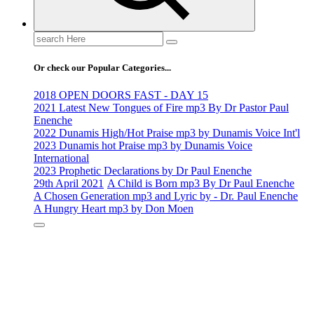
Search
for:
Or check our Popular Categories...
2018 OPEN DOORS FAST - DAY 15
2021 Latest New Tongues of Fire mp3 By Dr Pastor Paul
Enenche
2022 Dunamis High/Hot Praise mp3 by Dunamis Voice Int'l
2023 Dunamis hot Praise mp3 by Dunamis Voice
International
2023 Prophetic Declarations by Dr Paul Enenche
29th April 2021
A Child is Born mp3 By Dr Paul Enenche
A Chosen Generation mp3 and Lyric by - Dr. Paul Enenche
A Hungry Heart mp3 by Don Moen