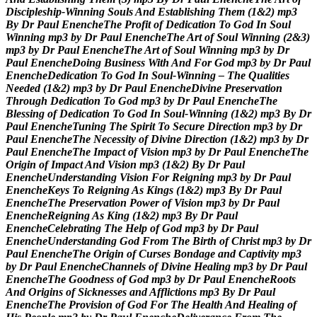
D
i
s
c
i
p
l
e
s
h
i
p
-
W
i
n
n
i
n
g
S
o
u
l
s
A
n
d
E
s
t
a
b
l
i
s
h
i
n
g
T
h
e
m
(
1
&
2
)
m
p
3
B
y
D
r
P
a
u
l
E
n
e
n
c
h
e
T
h
e
P
r
o
f
i
t
o
f
D
e
d
i
c
a
t
i
o
n
T
o
G
o
d
I
n
S
o
u
l
W
i
n
n
i
n
g
m
p
3
b
y
D
r
P
a
u
l
E
n
e
n
c
h
e
T
h
e
A
r
t
o
f
S
o
u
l
W
i
n
n
i
n
g
(
2
&
3
)
m
p
3
b
y
D
r
P
a
u
l
E
n
e
n
c
h
e
T
h
e
A
r
t
o
f
S
o
u
l
W
i
n
n
i
n
g
m
p
3
b
y
D
r
P
a
u
l
E
n
e
n
c
h
e
D
o
i
n
g
B
u
s
i
n
e
s
s
W
i
t
h
A
n
d
F
o
r
G
o
d
m
p
3
b
y
D
r
P
a
u
l
E
n
e
n
c
h
e
D
e
d
i
c
a
t
i
o
n
T
o
G
o
d
I
n
S
o
u
l
-
W
i
n
n
i
n
g
–
T
h
e
Q
u
a
l
i
t
i
e
s
N
e
e
d
e
d
(
1
&
2
)
m
p
3
b
y
D
r
P
a
u
l
E
n
e
n
c
h
e
D
i
v
i
n
e
P
r
e
s
e
r
v
a
t
i
o
n
T
h
r
o
u
g
h
D
e
d
i
c
a
t
i
o
n
T
o
G
o
d
m
p
3
b
y
D
r
P
a
u
l
E
n
e
n
c
h
e
T
h
e
B
l
e
s
s
i
n
g
o
f
D
e
d
i
c
a
t
i
o
n
T
o
G
o
d
I
n
S
o
u
l
-
W
i
n
n
i
n
g
(
1
&
2
)
m
p
3
B
y
D
r
P
a
u
l
E
n
e
n
c
h
e
T
u
n
i
n
g
T
h
e
S
p
i
r
i
t
T
o
S
e
c
u
r
e
D
i
r
e
c
t
i
o
n
m
p
3
b
y
D
r
P
a
u
l
E
n
e
n
c
h
e
T
h
e
N
e
c
e
s
s
i
t
y
o
f
D
i
v
i
n
e
D
i
r
e
c
t
i
o
n
(
1
&
2
)
m
p
3
b
y
D
r
P
a
u
l
E
n
e
n
c
h
e
T
h
e
I
m
p
a
c
t
o
f
V
i
s
i
o
n
m
p
3
b
y
D
r
P
a
u
l
E
n
e
n
c
h
e
T
h
e
O
r
i
g
i
n
o
f
I
m
p
a
c
t
A
n
d
V
i
s
i
o
n
m
p
3
(
1
&
2
)
B
y
D
r
P
a
u
l
E
n
e
n
c
h
e
U
n
d
e
r
s
t
a
n
d
i
n
g
V
i
s
i
o
n
F
o
r
R
e
i
g
n
i
n
g
m
p
3
b
y
D
r
P
a
u
l
E
n
e
n
c
h
e
K
e
y
s
T
o
R
e
i
g
n
i
n
g
A
s
K
i
n
g
s
(
1
&
2
)
m
p
3
B
y
D
r
P
a
u
l
E
n
e
n
c
h
e
T
h
e
P
r
e
s
e
r
v
a
t
i
o
n
P
o
w
e
r
o
f
V
i
s
i
o
n
m
p
3
b
y
D
r
P
a
u
l
E
n
e
n
c
h
e
R
e
i
g
n
i
n
g
A
s
K
i
n
g
(
1
&
2
)
m
p
3
B
y
D
r
P
a
u
l
E
n
e
n
c
h
e
C
e
l
e
b
r
a
t
i
n
g
T
h
e
H
e
l
p
o
f
G
o
d
m
p
3
b
y
D
r
P
a
u
l
E
n
e
n
c
h
e
U
n
d
e
r
s
t
a
n
d
i
n
g
G
o
d
F
r
o
m
T
h
e
B
i
r
t
h
o
f
C
h
r
i
s
t
m
p
3
b
y
D
r
P
a
u
l
E
n
e
n
c
h
e
T
h
e
O
r
i
g
i
n
o
f
C
u
r
s
e
s
B
o
n
d
a
g
e
a
n
d
C
a
p
t
i
v
i
t
y
m
p
3
b
y
D
r
P
a
u
l
E
n
e
n
c
h
e
C
h
a
n
n
e
l
s
o
f
D
i
v
i
n
e
H
e
a
l
i
n
g
m
p
3
b
y
D
r
P
a
u
l
E
n
e
n
c
h
e
T
h
e
G
o
o
d
n
e
s
s
o
f
G
o
d
m
p
3
b
y
D
r
P
a
u
l
E
n
e
n
c
h
e
R
o
o
t
s
A
n
d
O
r
i
g
i
n
s
o
f
S
i
c
k
n
e
s
s
e
s
a
n
d
A
f
f
l
i
c
t
i
o
n
s
m
p
3
B
y
D
r
P
a
u
l
E
n
e
n
c
h
e
T
h
e
P
r
o
v
i
s
i
o
n
o
f
G
o
d
F
o
r
T
h
e
H
e
a
l
t
h
A
n
d
H
e
a
l
i
n
g
o
f