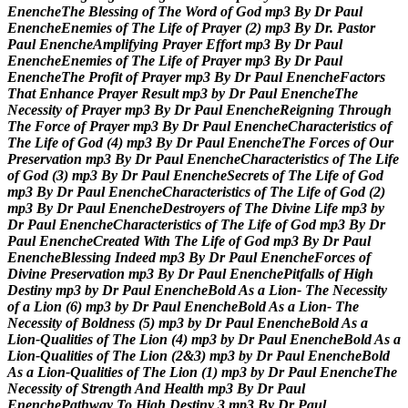
E
n
e
n
c
h
e
T
h
e
B
l
e
s
s
i
n
g
o
f
T
h
e
W
o
r
d
o
f
G
o
d
m
p
3
B
y
D
r
P
a
u
l
E
n
e
n
c
h
e
E
n
e
m
i
e
s
o
f
T
h
e
L
i
f
e
o
f
P
r
a
y
e
r
(
2
)
m
p
3
B
y
D
r
.
P
a
s
t
o
r
P
a
u
l
E
n
e
n
c
h
e
A
m
p
l
i
f
y
i
n
g
P
r
a
y
e
r
E
f
f
o
r
t
m
p
3
B
y
D
r
P
a
u
l
E
n
e
n
c
h
e
E
n
e
m
i
e
s
o
f
T
h
e
L
i
f
e
o
f
P
r
a
y
e
r
m
p
3
B
y
D
r
P
a
u
l
E
n
e
n
c
h
e
T
h
e
P
r
o
f
i
t
o
f
P
r
a
y
e
r
m
p
3
B
y
D
r
P
a
u
l
E
n
e
n
c
h
e
F
a
c
t
o
r
s
T
h
a
t
E
n
h
a
n
c
e
P
r
a
y
e
r
R
e
s
u
l
t
m
p
3
b
y
D
r
P
a
u
l
E
n
e
n
c
h
e
T
h
e
N
e
c
e
s
s
i
t
y
o
f
P
r
a
y
e
r
m
p
3
B
y
D
r
P
a
u
l
E
n
e
n
c
h
e
R
e
i
g
n
i
n
g
T
h
r
o
u
g
h
T
h
e
F
o
r
c
e
o
f
P
r
a
y
e
r
m
p
3
B
y
D
r
P
a
u
l
E
n
e
n
c
h
e
C
h
a
r
a
c
t
e
r
i
s
t
i
c
s
o
f
T
h
e
L
i
f
e
o
f
G
o
d
(
4
)
m
p
3
B
y
D
r
P
a
u
l
E
n
e
n
c
h
e
T
h
e
F
o
r
c
e
s
o
f
O
u
r
P
r
e
s
e
r
v
a
t
i
o
n
m
p
3
B
y
D
r
P
a
u
l
E
n
e
n
c
h
e
C
h
a
r
a
c
t
e
r
i
s
t
i
c
s
o
f
T
h
e
L
i
f
e
o
f
G
o
d
(
3
)
m
p
3
B
y
D
r
P
a
u
l
E
n
e
n
c
h
e
S
e
c
r
e
t
s
o
f
T
h
e
L
i
f
e
o
f
G
o
d
m
p
3
B
y
D
r
P
a
u
l
E
n
e
n
c
h
e
C
h
a
r
a
c
t
e
r
i
s
t
i
c
s
o
f
T
h
e
L
i
f
e
o
f
G
o
d
(
2
)
m
p
3
B
y
D
r
P
a
u
l
E
n
e
n
c
h
e
D
e
s
t
r
o
y
e
r
s
o
f
T
h
e
D
i
v
i
n
e
L
i
f
e
m
p
3
b
y
D
r
P
a
u
l
E
n
e
n
c
h
e
C
h
a
r
a
c
t
e
r
i
s
t
i
c
s
o
f
T
h
e
L
i
f
e
o
f
G
o
d
m
p
3
B
y
D
r
P
a
u
l
E
n
e
n
c
h
e
C
r
e
a
t
e
d
W
i
t
h
T
h
e
L
i
f
e
o
f
G
o
d
m
p
3
B
y
D
r
P
a
u
l
E
n
e
n
c
h
e
B
l
e
s
s
i
n
g
I
n
d
e
e
d
m
p
3
B
y
D
r
P
a
u
l
E
n
e
n
c
h
e
F
o
r
c
e
s
o
f
D
i
v
i
n
e
P
r
e
s
e
r
v
a
t
i
o
n
m
p
3
B
y
D
r
P
a
u
l
E
n
e
n
c
h
e
P
i
t
f
a
l
l
s
o
f
H
i
g
h
D
e
s
t
i
n
y
m
p
3
b
y
D
r
P
a
u
l
E
n
e
n
c
h
e
B
o
l
d
A
s
a
L
i
o
n
-
T
h
e
N
e
c
e
s
s
i
t
y
o
f
a
L
i
o
n
(
6
)
m
p
3
b
y
D
r
P
a
u
l
E
n
e
n
c
h
e
B
o
l
d
A
s
a
L
i
o
n
-
T
h
e
N
e
c
e
s
s
i
t
y
o
f
B
o
l
d
n
e
s
s
(
5
)
m
p
3
b
y
D
r
P
a
u
l
E
n
e
n
c
h
e
B
o
l
d
A
s
a
L
i
o
n
-
Q
u
a
l
i
t
i
e
s
o
f
T
h
e
L
i
o
n
(
4
)
m
p
3
b
y
D
r
P
a
u
l
E
n
e
n
c
h
e
B
o
l
d
A
s
a
L
i
o
n
-
Q
u
a
l
i
t
i
e
s
o
f
T
h
e
L
i
o
n
(
2
&
3
)
m
p
3
b
y
D
r
P
a
u
l
E
n
e
n
c
h
e
B
o
l
d
A
s
a
L
i
o
n
-
Q
u
a
l
i
t
i
e
s
o
f
T
h
e
L
i
o
n
(
1
)
m
p
3
b
y
D
r
P
a
u
l
E
n
e
n
c
h
e
T
h
e
N
e
c
e
s
s
i
t
y
o
f
S
t
r
e
n
g
t
h
A
n
d
H
e
a
l
t
h
m
p
3
B
y
D
r
P
a
u
l
E
n
e
n
c
h
e
P
a
t
h
w
a
y
T
o
H
i
g
h
D
e
s
t
i
n
y
3
m
p
3
B
y
D
r
P
a
u
l