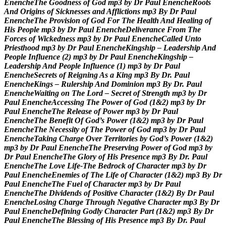
E
n
e
n
c
h
e
T
h
e
G
o
o
d
n
e
s
s
o
f
G
o
d
m
p
3
b
y
D
r
P
a
u
l
E
n
e
n
c
h
e
R
o
o
t
s
A
n
d
O
r
i
g
i
n
s
o
f
S
i
c
k
n
e
s
s
e
s
a
n
d
A
f
f
l
i
c
t
i
o
n
s
m
p
3
B
y
D
r
P
a
u
l
E
n
e
n
c
h
e
T
h
e
P
r
o
v
i
s
i
o
n
o
f
G
o
d
F
o
r
T
h
e
H
e
a
l
t
h
A
n
d
H
e
a
l
i
n
g
o
f
H
i
s
P
e
o
p
l
e
m
p
3
b
y
D
r
P
a
u
l
E
n
e
n
c
h
e
D
e
l
i
v
e
r
a
n
c
e
F
r
o
m
T
h
e
F
o
r
c
e
s
o
f
W
i
c
k
e
d
n
e
s
s
m
p
3
b
y
D
r
P
a
u
l
E
n
e
n
c
h
e
C
a
l
l
e
d
U
n
t
o
P
r
i
e
s
t
h
o
o
d
m
p
3
b
y
D
r
P
a
u
l
E
n
e
n
c
h
e
K
i
n
g
s
h
i
p
–
L
e
a
d
e
r
s
h
i
p
A
n
d
P
e
o
p
l
e
I
n
f
l
u
e
n
c
e
(
2
)
m
p
3
b
y
D
r
P
a
u
l
E
n
e
n
c
h
e
K
i
n
g
s
h
i
p
–
L
e
a
d
e
r
s
h
i
p
A
n
d
P
e
o
p
l
e
I
n
f
l
u
e
n
c
e
(
1
)
m
p
3
b
y
D
r
P
a
u
l
E
n
e
n
c
h
e
S
e
c
r
e
t
s
o
f
R
e
i
g
n
i
n
g
A
s
a
K
i
n
g
m
p
3
B
y
D
r
.
P
a
u
l
E
n
e
n
c
h
e
K
i
n
g
s
–
R
u
l
e
r
s
h
i
p
A
n
d
D
o
m
i
n
i
o
n
m
p
3
B
y
D
r
.
P
a
u
l
E
n
e
n
c
h
e
W
a
i
t
i
n
g
o
n
T
h
e
L
o
r
d
–
S
e
c
r
e
t
o
f
S
t
r
e
n
g
t
h
m
p
3
b
y
D
r
P
a
u
l
E
n
e
n
c
h
e
A
c
c
e
s
s
i
n
g
T
h
e
P
o
w
e
r
o
f
G
o
d
(
1
&
2
)
m
p
3
b
y
D
r
P
a
u
l
E
n
e
n
c
h
e
T
h
e
R
e
l
e
a
s
e
o
f
P
o
w
e
r
m
p
3
b
y
D
r
P
a
u
l
E
n
e
n
c
h
e
T
h
e
B
e
n
e
f
i
t
O
f
G
o
d
’
s
P
o
w
e
r
(
1
&
2
)
m
p
3
b
y
D
r
P
a
u
l
E
n
e
n
c
h
e
T
h
e
N
e
c
e
s
s
i
t
y
o
f
T
h
e
P
o
w
e
r
o
f
G
o
d
m
p
3
b
y
D
r
P
a
u
l
E
n
e
n
c
h
e
T
a
k
i
n
g
C
h
a
r
g
e
O
v
e
r
T
e
r
r
i
t
o
r
i
e
s
b
y
G
o
d
’
s
P
o
w
e
r
(
1
&
2
)
m
p
3
b
y
D
r
P
a
u
l
E
n
e
n
c
h
e
T
h
e
P
r
e
s
e
r
v
i
n
g
P
o
w
e
r
o
f
G
o
d
m
p
3
b
y
D
r
P
a
u
l
E
n
e
n
c
h
e
T
h
e
G
l
o
r
y
o
f
H
i
s
P
r
e
s
e
n
c
e
m
p
3
B
y
D
r
.
P
a
u
l
E
n
e
n
c
h
e
T
h
e
L
o
v
e
L
i
f
e
-
T
h
e
B
e
d
r
o
c
k
o
f
C
h
a
r
a
c
t
e
r
m
p
3
b
y
D
r
P
a
u
l
E
n
e
n
c
h
e
E
n
e
m
i
e
s
o
f
T
h
e
L
i
f
e
o
f
C
h
a
r
a
c
t
e
r
(
1
&
2
)
m
p
3
B
y
D
r
P
a
u
l
E
n
e
n
c
h
e
T
h
e
F
u
e
l
o
f
C
h
a
r
a
c
t
e
r
m
p
3
b
y
D
r
P
a
u
l
E
n
e
n
c
h
e
T
h
e
D
i
v
i
d
e
n
d
s
o
f
P
o
s
i
t
i
v
e
C
h
a
r
a
c
t
e
r
(
1
&
2
)
B
y
D
r
P
a
u
l
E
n
e
n
c
h
e
L
o
s
i
n
g
C
h
a
r
g
e
T
h
r
o
u
g
h
N
e
g
a
t
i
v
e
C
h
a
r
a
c
t
e
r
m
p
3
B
y
D
r
P
a
u
l
E
n
e
n
c
h
e
D
e
f
i
n
i
n
g
G
o
d
l
y
C
h
a
r
a
c
t
e
r
P
a
r
t
(
1
&
2
)
m
p
3
B
y
D
r
P
a
u
l
E
n
e
n
c
h
e
T
h
e
B
l
e
s
s
i
n
g
o
f
H
i
s
P
r
e
s
e
n
c
e
m
p
3
B
y
D
r
.
P
a
u
l