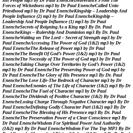
H
i
s
P
e
o
p
l
e
m
p
3
b
y
D
r
P
a
u
l
E
n
e
n
c
h
e
D
e
l
i
v
e
r
a
n
c
e
F
r
o
m
T
h
e
F
o
r
c
e
s
o
f
W
i
c
k
e
d
n
e
s
s
m
p
3
b
y
D
r
P
a
u
l
E
n
e
n
c
h
e
C
a
l
l
e
d
U
n
t
o
P
r
i
e
s
t
h
o
o
d
m
p
3
b
y
D
r
P
a
u
l
E
n
e
n
c
h
e
K
i
n
g
s
h
i
p
–
L
e
a
d
e
r
s
h
i
p
A
n
d
P
e
o
p
l
e
I
n
f
l
u
e
n
c
e
(
2
)
m
p
3
b
y
D
r
P
a
u
l
E
n
e
n
c
h
e
K
i
n
g
s
h
i
p
–
L
e
a
d
e
r
s
h
i
p
A
n
d
P
e
o
p
l
e
I
n
f
l
u
e
n
c
e
(
1
)
m
p
3
b
y
D
r
P
a
u
l
E
n
e
n
c
h
e
S
e
c
r
e
t
s
o
f
R
e
i
g
n
i
n
g
A
s
a
K
i
n
g
m
p
3
B
y
D
r
.
P
a
u
l
E
n
e
n
c
h
e
K
i
n
g
s
–
R
u
l
e
r
s
h
i
p
A
n
d
D
o
m
i
n
i
o
n
m
p
3
B
y
D
r
.
P
a
u
l
E
n
e
n
c
h
e
W
a
i
t
i
n
g
o
n
T
h
e
L
o
r
d
–
S
e
c
r
e
t
o
f
S
t
r
e
n
g
t
h
m
p
3
b
y
D
r
P
a
u
l
E
n
e
n
c
h
e
A
c
c
e
s
s
i
n
g
T
h
e
P
o
w
e
r
o
f
G
o
d
(
1
&
2
)
m
p
3
b
y
D
r
P
a
u
l
E
n
e
n
c
h
e
T
h
e
R
e
l
e
a
s
e
o
f
P
o
w
e
r
m
p
3
b
y
D
r
P
a
u
l
E
n
e
n
c
h
e
T
h
e
B
e
n
e
f
i
t
O
f
G
o
d
’
s
P
o
w
e
r
(
1
&
2
)
m
p
3
b
y
D
r
P
a
u
l
E
n
e
n
c
h
e
T
h
e
N
e
c
e
s
s
i
t
y
o
f
T
h
e
P
o
w
e
r
o
f
G
o
d
m
p
3
b
y
D
r
P
a
u
l
E
n
e
n
c
h
e
T
a
k
i
n
g
C
h
a
r
g
e
O
v
e
r
T
e
r
r
i
t
o
r
i
e
s
b
y
G
o
d
’
s
P
o
w
e
r
(
1
&
2
)
m
p
3
b
y
D
r
P
a
u
l
E
n
e
n
c
h
e
T
h
e
P
r
e
s
e
r
v
i
n
g
P
o
w
e
r
o
f
G
o
d
m
p
3
b
y
D
r
P
a
u
l
E
n
e
n
c
h
e
T
h
e
G
l
o
r
y
o
f
H
i
s
P
r
e
s
e
n
c
e
m
p
3
B
y
D
r
.
P
a
u
l
E
n
e
n
c
h
e
T
h
e
L
o
v
e
L
i
f
e
-
T
h
e
B
e
d
r
o
c
k
o
f
C
h
a
r
a
c
t
e
r
m
p
3
b
y
D
r
P
a
u
l
E
n
e
n
c
h
e
E
n
e
m
i
e
s
o
f
T
h
e
L
i
f
e
o
f
C
h
a
r
a
c
t
e
r
(
1
&
2
)
m
p
3
B
y
D
r
P
a
u
l
E
n
e
n
c
h
e
T
h
e
F
u
e
l
o
f
C
h
a
r
a
c
t
e
r
m
p
3
b
y
D
r
P
a
u
l
E
n
e
n
c
h
e
T
h
e
D
i
v
i
d
e
n
d
s
o
f
P
o
s
i
t
i
v
e
C
h
a
r
a
c
t
e
r
(
1
&
2
)
B
y
D
r
P
a
u
l
E
n
e
n
c
h
e
L
o
s
i
n
g
C
h
a
r
g
e
T
h
r
o
u
g
h
N
e
g
a
t
i
v
e
C
h
a
r
a
c
t
e
r
m
p
3
B
y
D
r
P
a
u
l
E
n
e
n
c
h
e
D
e
f
i
n
i
n
g
G
o
d
l
y
C
h
a
r
a
c
t
e
r
P
a
r
t
(
1
&
2
)
m
p
3
B
y
D
r
P
a
u
l
E
n
e
n
c
h
e
T
h
e
B
l
e
s
s
i
n
g
o
f
H
i
s
P
r
e
s
e
n
c
e
m
p
3
B
y
D
r
.
P
a
u
l
E
n
e
n
c
h
e
T
h
e
P
r
e
s
e
r
v
a
t
i
o
n
P
o
w
e
r
o
f
a
C
l
e
a
r
C
o
n
s
c
i
e
n
c
e
m
p
3
B
y
D
r
P
a
u
l
E
n
e
n
c
h
e
W
i
s
d
o
m
F
o
r
S
p
i
r
i
t
u
a
l
P
o
w
e
r
A
n
d
A
u
t
h
o
r
i
t
y
(
1
&
2
)
m
p
3
B
y
D
r
P
a
u
l
E
n
e
n
c
h
e
W
i
s
d
o
m
F
o
r
T
h
e
T
o
p
M
P
3
B
y
D
r