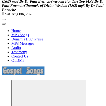
(
1
&
2
)
m
p
3
B
y
D
r
P
a
u
l
E
n
e
n
c
h
e
W
i
s
d
o
m
F
o
r
T
h
e
T
o
p
M
P
3
B
y
D
r
P
a
u
l
E
n
e
n
c
h
e
C
h
a
n
n
e
l
s
o
f
D
i
v
i
n
e
W
i
s
d
o
m
(
1
&
2
)
m
p
3
B
y
D
r
P
a
u
l
E
n
e
n
c
h
e
Sat. Aug 8th, 2026
Home
MP3 Songs
Dunamis High Praise
MP3 Messages
Audio
Testimony
Contact Us
CTDMP
Life Changing And Soul Lifting Gospel Songs And Messages