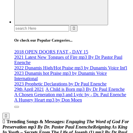
Search
for:
Or check our Popular Categories...
2018 OPEN DOORS FAST - DAY 15
2021 Latest New Tongues of Fire mp3 By Dr Pastor Paul
Enenche
2022 Dunamis High/Hot Praise mp3 by Dunamis Voice Int'l
2023 Dunamis hot Praise mp3 by Dunamis Voice
International
2023 Prophetic Declarations by Dr Paul Enenche
29th April 2021
A Child is Born mp3 By Dr Paul Enenche
A Chosen Generation mp3 and Lyric by - Dr. Paul Enenche
A Hungry Heart mp3 by Don Moen
Trending Songs & Messages:
E
n
g
a
g
i
n
g
T
h
e
W
o
r
d
o
f
G
o
d
F
o
r
P
r
e
s
e
r
v
a
t
i
o
n
m
p
3
B
y
D
r
.
P
a
s
t
o
r
P
a
u
l
E
n
e
n
c
h
e
R
e
i
g
n
i
n
g
A
s
K
i
n
g
I
n
Y
o
u
t
h
–
S
e
c
r
e
t
s
F
r
o
m
T
h
e
L
i
f
e
o
f
J
o
s
e
p
h
(
1
)
m
p
3
B
y
D
r
P
a
u
l