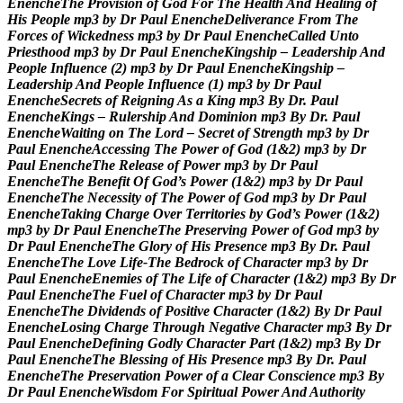
E
n
e
n
c
h
e
T
h
e
P
r
o
v
i
s
i
o
n
o
f
G
o
d
F
o
r
T
h
e
H
e
a
l
t
h
A
n
d
H
e
a
l
i
n
g
o
f
H
i
s
P
e
o
p
l
e
m
p
3
b
y
D
r
P
a
u
l
E
n
e
n
c
h
e
D
e
l
i
v
e
r
a
n
c
e
F
r
o
m
T
h
e
F
o
r
c
e
s
o
f
W
i
c
k
e
d
n
e
s
s
m
p
3
b
y
D
r
P
a
u
l
E
n
e
n
c
h
e
C
a
l
l
e
d
U
n
t
o
P
r
i
e
s
t
h
o
o
d
m
p
3
b
y
D
r
P
a
u
l
E
n
e
n
c
h
e
K
i
n
g
s
h
i
p
–
L
e
a
d
e
r
s
h
i
p
A
n
d
P
e
o
p
l
e
I
n
f
l
u
e
n
c
e
(
2
)
m
p
3
b
y
D
r
P
a
u
l
E
n
e
n
c
h
e
K
i
n
g
s
h
i
p
–
L
e
a
d
e
r
s
h
i
p
A
n
d
P
e
o
p
l
e
I
n
f
l
u
e
n
c
e
(
1
)
m
p
3
b
y
D
r
P
a
u
l
E
n
e
n
c
h
e
S
e
c
r
e
t
s
o
f
R
e
i
g
n
i
n
g
A
s
a
K
i
n
g
m
p
3
B
y
D
r
.
P
a
u
l
E
n
e
n
c
h
e
K
i
n
g
s
–
R
u
l
e
r
s
h
i
p
A
n
d
D
o
m
i
n
i
o
n
m
p
3
B
y
D
r
.
P
a
u
l
E
n
e
n
c
h
e
W
a
i
t
i
n
g
o
n
T
h
e
L
o
r
d
–
S
e
c
r
e
t
o
f
S
t
r
e
n
g
t
h
m
p
3
b
y
D
r
P
a
u
l
E
n
e
n
c
h
e
A
c
c
e
s
s
i
n
g
T
h
e
P
o
w
e
r
o
f
G
o
d
(
1
&
2
)
m
p
3
b
y
D
r
P
a
u
l
E
n
e
n
c
h
e
T
h
e
R
e
l
e
a
s
e
o
f
P
o
w
e
r
m
p
3
b
y
D
r
P
a
u
l
E
n
e
n
c
h
e
T
h
e
B
e
n
e
f
i
t
O
f
G
o
d
’
s
P
o
w
e
r
(
1
&
2
)
m
p
3
b
y
D
r
P
a
u
l
E
n
e
n
c
h
e
T
h
e
N
e
c
e
s
s
i
t
y
o
f
T
h
e
P
o
w
e
r
o
f
G
o
d
m
p
3
b
y
D
r
P
a
u
l
E
n
e
n
c
h
e
T
a
k
i
n
g
C
h
a
r
g
e
O
v
e
r
T
e
r
r
i
t
o
r
i
e
s
b
y
G
o
d
’
s
P
o
w
e
r
(
1
&
2
)
m
p
3
b
y
D
r
P
a
u
l
E
n
e
n
c
h
e
T
h
e
P
r
e
s
e
r
v
i
n
g
P
o
w
e
r
o
f
G
o
d
m
p
3
b
y
D
r
P
a
u
l
E
n
e
n
c
h
e
T
h
e
G
l
o
r
y
o
f
H
i
s
P
r
e
s
e
n
c
e
m
p
3
B
y
D
r
.
P
a
u
l
E
n
e
n
c
h
e
T
h
e
L
o
v
e
L
i
f
e
-
T
h
e
B
e
d
r
o
c
k
o
f
C
h
a
r
a
c
t
e
r
m
p
3
b
y
D
r
P
a
u
l
E
n
e
n
c
h
e
E
n
e
m
i
e
s
o
f
T
h
e
L
i
f
e
o
f
C
h
a
r
a
c
t
e
r
(
1
&
2
)
m
p
3
B
y
D
r
P
a
u
l
E
n
e
n
c
h
e
T
h
e
F
u
e
l
o
f
C
h
a
r
a
c
t
e
r
m
p
3
b
y
D
r
P
a
u
l
E
n
e
n
c
h
e
T
h
e
D
i
v
i
d
e
n
d
s
o
f
P
o
s
i
t
i
v
e
C
h
a
r
a
c
t
e
r
(
1
&
2
)
B
y
D
r
P
a
u
l
E
n
e
n
c
h
e
L
o
s
i
n
g
C
h
a
r
g
e
T
h
r
o
u
g
h
N
e
g
a
t
i
v
e
C
h
a
r
a
c
t
e
r
m
p
3
B
y
D
r
P
a
u
l
E
n
e
n
c
h
e
D
e
f
i
n
i
n
g
G
o
d
l
y
C
h
a
r
a
c
t
e
r
P
a
r
t
(
1
&
2
)
m
p
3
B
y
D
r
P
a
u
l
E
n
e
n
c
h
e
T
h
e
B
l
e
s
s
i
n
g
o
f
H
i
s
P
r
e
s
e
n
c
e
m
p
3
B
y
D
r
.
P
a
u
l
E
n
e
n
c
h
e
T
h
e
P
r
e
s
e
r
v
a
t
i
o
n
P
o
w
e
r
o
f
a
C
l
e
a
r
C
o
n
s
c
i
e
n
c
e
m
p
3
B
y
D
r
P
a
u
l
E
n
e
n
c
h
e
W
i
s
d
o
m
F
o
r
S
p
i
r
i
t
u
a
l
P
o
w
e
r
A
n
d
A
u
t
h
o
r
i
t
y