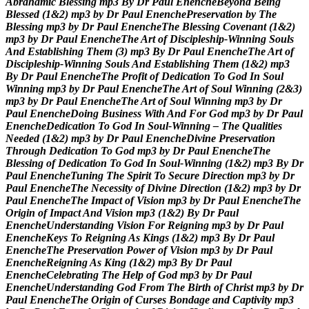
A
b
r
a
h
a
m
i
c
B
l
e
s
s
i
n
g
m
p
3
B
y
D
r
P
a
u
l
E
n
e
n
c
h
e
B
e
y
o
n
d
B
e
i
n
g
B
l
e
s
s
e
d
(
1
&
2
)
m
p
3
b
y
D
r
P
a
u
l
E
n
e
n
c
h
e
P
r
e
s
e
r
v
a
t
i
o
n
b
y
T
h
e
B
l
e
s
s
i
n
g
m
p
3
b
y
D
r
P
a
u
l
E
n
e
n
c
h
e
T
h
e
B
l
e
s
s
i
n
g
C
o
v
e
n
a
n
t
(
1
&
2
)
m
p
3
b
y
D
r
P
a
u
l
E
n
e
n
c
h
e
T
h
e
A
r
t
o
f
D
i
s
c
i
p
l
e
s
h
i
p
-
W
i
n
n
i
n
g
S
o
u
l
s
A
n
d
E
s
t
a
b
l
i
s
h
i
n
g
T
h
e
m
(
3
)
m
p
3
B
y
D
r
P
a
u
l
E
n
e
n
c
h
e
T
h
e
A
r
t
o
f
D
i
s
c
i
p
l
e
s
h
i
p
-
W
i
n
n
i
n
g
S
o
u
l
s
A
n
d
E
s
t
a
b
l
i
s
h
i
n
g
T
h
e
m
(
1
&
2
)
m
p
3
B
y
D
r
P
a
u
l
E
n
e
n
c
h
e
T
h
e
P
r
o
f
i
t
o
f
D
e
d
i
c
a
t
i
o
n
T
o
G
o
d
I
n
S
o
u
l
W
i
n
n
i
n
g
m
p
3
b
y
D
r
P
a
u
l
E
n
e
n
c
h
e
T
h
e
A
r
t
o
f
S
o
u
l
W
i
n
n
i
n
g
(
2
&
3
)
m
p
3
b
y
D
r
P
a
u
l
E
n
e
n
c
h
e
T
h
e
A
r
t
o
f
S
o
u
l
W
i
n
n
i
n
g
m
p
3
b
y
D
r
P
a
u
l
E
n
e
n
c
h
e
D
o
i
n
g
B
u
s
i
n
e
s
s
W
i
t
h
A
n
d
F
o
r
G
o
d
m
p
3
b
y
D
r
P
a
u
l
E
n
e
n
c
h
e
D
e
d
i
c
a
t
i
o
n
T
o
G
o
d
I
n
S
o
u
l
-
W
i
n
n
i
n
g
–
T
h
e
Q
u
a
l
i
t
i
e
s
N
e
e
d
e
d
(
1
&
2
)
m
p
3
b
y
D
r
P
a
u
l
E
n
e
n
c
h
e
D
i
v
i
n
e
P
r
e
s
e
r
v
a
t
i
o
n
T
h
r
o
u
g
h
D
e
d
i
c
a
t
i
o
n
T
o
G
o
d
m
p
3
b
y
D
r
P
a
u
l
E
n
e
n
c
h
e
T
h
e
B
l
e
s
s
i
n
g
o
f
D
e
d
i
c
a
t
i
o
n
T
o
G
o
d
I
n
S
o
u
l
-
W
i
n
n
i
n
g
(
1
&
2
)
m
p
3
B
y
D
r
P
a
u
l
E
n
e
n
c
h
e
T
u
n
i
n
g
T
h
e
S
p
i
r
i
t
T
o
S
e
c
u
r
e
D
i
r
e
c
t
i
o
n
m
p
3
b
y
D
r
P
a
u
l
E
n
e
n
c
h
e
T
h
e
N
e
c
e
s
s
i
t
y
o
f
D
i
v
i
n
e
D
i
r
e
c
t
i
o
n
(
1
&
2
)
m
p
3
b
y
D
r
P
a
u
l
E
n
e
n
c
h
e
T
h
e
I
m
p
a
c
t
o
f
V
i
s
i
o
n
m
p
3
b
y
D
r
P
a
u
l
E
n
e
n
c
h
e
T
h
e
O
r
i
g
i
n
o
f
I
m
p
a
c
t
A
n
d
V
i
s
i
o
n
m
p
3
(
1
&
2
)
B
y
D
r
P
a
u
l
E
n
e
n
c
h
e
U
n
d
e
r
s
t
a
n
d
i
n
g
V
i
s
i
o
n
F
o
r
R
e
i
g
n
i
n
g
m
p
3
b
y
D
r
P
a
u
l
E
n
e
n
c
h
e
K
e
y
s
T
o
R
e
i
g
n
i
n
g
A
s
K
i
n
g
s
(
1
&
2
)
m
p
3
B
y
D
r
P
a
u
l
E
n
e
n
c
h
e
T
h
e
P
r
e
s
e
r
v
a
t
i
o
n
P
o
w
e
r
o
f
V
i
s
i
o
n
m
p
3
b
y
D
r
P
a
u
l
E
n
e
n
c
h
e
R
e
i
g
n
i
n
g
A
s
K
i
n
g
(
1
&
2
)
m
p
3
B
y
D
r
P
a
u
l
E
n
e
n
c
h
e
C
e
l
e
b
r
a
t
i
n
g
T
h
e
H
e
l
p
o
f
G
o
d
m
p
3
b
y
D
r
P
a
u
l
E
n
e
n
c
h
e
U
n
d
e
r
s
t
a
n
d
i
n
g
G
o
d
F
r
o
m
T
h
e
B
i
r
t
h
o
f
C
h
r
i
s
t
m
p
3
b
y
D
r
P
a
u
l
E
n
e
n
c
h
e
T
h
e
O
r
i
g
i
n
o
f
C
u
r
s
e
s
B
o
n
d
a
g
e
a
n
d
C
a
p
t
i
v
i
t
y
m
p
3