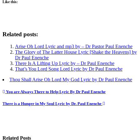
Like this:
Related posts:
Arise Oh Lord Lyric and mp3 by – Dr Pastor Paul Enenche
The Glory of The Latter House Lyric [Shake the Heavens] by
Dr Paul Enenche
There Is A Lifting Up Lyric by – Dr Paul Enenche
That’s You Lord Song Lord Lyric by Dr Paul Enenche
Thou Shall Arise Oh Lord My God Lyric by Dr Paul Enenche
Post
You are Always There to Help Lyric By Dr Paul Enenche
navigation
There is a Hunger in My Soul Lyric by Dr. Paul Enenche
Related Posts