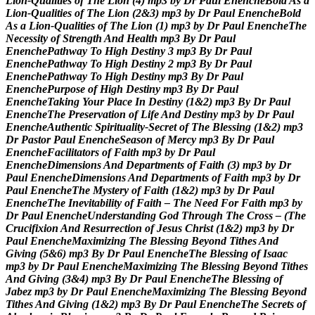
L
i
o
n
-
Q
u
a
l
i
t
i
e
s
o
f
T
h
e
L
i
o
n
(
4
)
m
p
3
b
y
D
r
P
a
u
l
E
n
e
n
c
h
e
B
o
l
d
A
s
a
L
i
o
n
-
Q
u
a
l
i
t
i
e
s
o
f
T
h
e
L
i
o
n
(
2
&
3
)
m
p
3
b
y
D
r
P
a
u
l
E
n
e
n
c
h
e
B
o
l
d
A
s
a
L
i
o
n
-
Q
u
a
l
i
t
i
e
s
o
f
T
h
e
L
i
o
n
(
1
)
m
p
3
b
y
D
r
P
a
u
l
E
n
e
n
c
h
e
T
h
e
N
e
c
e
s
s
i
t
y
o
f
S
t
r
e
n
g
t
h
A
n
d
H
e
a
l
t
h
m
p
3
B
y
D
r
P
a
u
l
E
n
e
n
c
h
e
P
a
t
h
w
a
y
T
o
H
i
g
h
D
e
s
t
i
n
y
3
m
p
3
B
y
D
r
P
a
u
l
E
n
e
n
c
h
e
P
a
t
h
w
a
y
T
o
H
i
g
h
D
e
s
t
i
n
y
2
m
p
3
B
y
D
r
P
a
u
l
E
n
e
n
c
h
e
P
a
t
h
w
a
y
T
o
H
i
g
h
D
e
s
t
i
n
y
m
p
3
B
y
D
r
P
a
u
l
E
n
e
n
c
h
e
P
u
r
p
o
s
e
o
f
H
i
g
h
D
e
s
t
i
n
y
m
p
3
B
y
D
r
P
a
u
l
E
n
e
n
c
h
e
T
a
k
i
n
g
Y
o
u
r
P
l
a
c
e
I
n
D
e
s
t
i
n
y
(
1
&
2
)
m
p
3
B
y
D
r
P
a
u
l
E
n
e
n
c
h
e
T
h
e
P
r
e
s
e
r
v
a
t
i
o
n
o
f
L
i
f
e
A
n
d
D
e
s
t
i
n
y
m
p
3
b
y
D
r
P
a
u
l
E
n
e
n
c
h
e
A
u
t
h
e
n
t
i
c
S
p
i
r
i
t
u
a
l
i
t
y
-
S
e
c
r
e
t
o
f
T
h
e
B
l
e
s
s
i
n
g
(
1
&
2
)
m
p
3
D
r
P
a
s
t
o
r
P
a
u
l
E
n
e
n
c
h
e
S
e
a
s
o
n
o
f
M
e
r
c
y
m
p
3
B
y
D
r
P
a
u
l
E
n
e
n
c
h
e
F
a
c
i
l
i
t
a
t
o
r
s
o
f
F
a
i
t
h
m
p
3
b
y
D
r
P
a
u
l
E
n
e
n
c
h
e
D
i
m
e
n
s
i
o
n
s
A
n
d
D
e
p
a
r
t
m
e
n
t
s
o
f
F
a
i
t
h
(
3
)
m
p
3
b
y
D
r
P
a
u
l
E
n
e
n
c
h
e
D
i
m
e
n
s
i
o
n
s
A
n
d
D
e
p
a
r
t
m
e
n
t
s
o
f
F
a
i
t
h
m
p
3
b
y
D
r
P
a
u
l
E
n
e
n
c
h
e
T
h
e
M
y
s
t
e
r
y
o
f
F
a
i
t
h
(
1
&
2
)
m
p
3
b
y
D
r
P
a
u
l
E
n
e
n
c
h
e
T
h
e
I
n
e
v
i
t
a
b
i
l
i
t
y
o
f
F
a
i
t
h
–
T
h
e
N
e
e
d
F
o
r
F
a
i
t
h
m
p
3
b
y
D
r
P
a
u
l
E
n
e
n
c
h
e
U
n
d
e
r
s
t
a
n
d
i
n
g
G
o
d
T
h
r
o
u
g
h
T
h
e
C
r
o
s
s
–
(
T
h
e
C
r
u
c
i
f
i
x
i
o
n
A
n
d
R
e
s
u
r
r
e
c
t
i
o
n
o
f
J
e
s
u
s
C
h
r
i
s
t
(
1
&
2
)
m
p
3
b
y
D
r
P
a
u
l
E
n
e
n
c
h
e
M
a
x
i
m
i
z
i
n
g
T
h
e
B
l
e
s
s
i
n
g
B
e
y
o
n
d
T
i
t
h
e
s
A
n
d
G
i
v
i
n
g
(
5
&
6
)
m
p
3
B
y
D
r
P
a
u
l
E
n
e
n
c
h
e
T
h
e
B
l
e
s
s
i
n
g
o
f
I
s
a
a
c
m
p
3
b
y
D
r
P
a
u
l
E
n
e
n
c
h
e
M
a
x
i
m
i
z
i
n
g
T
h
e
B
l
e
s
s
i
n
g
B
e
y
o
n
d
T
i
t
h
e
s
A
n
d
G
i
v
i
n
g
(
3
&
4
)
m
p
3
B
y
D
r
P
a
u
l
E
n
e
n
c
h
e
T
h
e
B
l
e
s
s
i
n
g
o
f
J
a
b
e
z
m
p
3
b
y
D
r
P
a
u
l
E
n
e
n
c
h
e
M
a
x
i
m
i
z
i
n
g
T
h
e
B
l
e
s
s
i
n
g
B
e
y
o
n
d
T
i
t
h
e
s
A
n
d
G
i
v
i
n
g
(
1
&
2
)
m
p
3
B
y
D
r
P
a
u
l
E
n
e
n
c
h
e
T
h
e
S
e
c
r
e
t
s
o
f