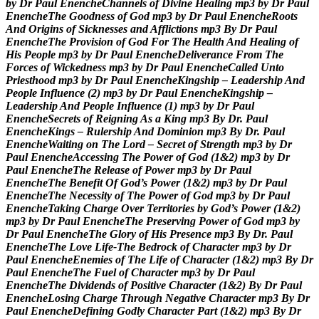
b
y
D
r
P
a
u
l
E
n
e
n
c
h
e
C
h
a
n
n
e
l
s
o
f
D
i
v
i
n
e
H
e
a
l
i
n
g
m
p
3
b
y
D
r
P
a
u
l
E
n
e
n
c
h
e
T
h
e
G
o
o
d
n
e
s
s
o
f
G
o
d
m
p
3
b
y
D
r
P
a
u
l
E
n
e
n
c
h
e
R
o
o
t
s
A
n
d
O
r
i
g
i
n
s
o
f
S
i
c
k
n
e
s
s
e
s
a
n
d
A
f
f
l
i
c
t
i
o
n
s
m
p
3
B
y
D
r
P
a
u
l
E
n
e
n
c
h
e
T
h
e
P
r
o
v
i
s
i
o
n
o
f
G
o
d
F
o
r
T
h
e
H
e
a
l
t
h
A
n
d
H
e
a
l
i
n
g
o
f
H
i
s
P
e
o
p
l
e
m
p
3
b
y
D
r
P
a
u
l
E
n
e
n
c
h
e
D
e
l
i
v
e
r
a
n
c
e
F
r
o
m
T
h
e
F
o
r
c
e
s
o
f
W
i
c
k
e
d
n
e
s
s
m
p
3
b
y
D
r
P
a
u
l
E
n
e
n
c
h
e
C
a
l
l
e
d
U
n
t
o
P
r
i
e
s
t
h
o
o
d
m
p
3
b
y
D
r
P
a
u
l
E
n
e
n
c
h
e
K
i
n
g
s
h
i
p
–
L
e
a
d
e
r
s
h
i
p
A
n
d
P
e
o
p
l
e
I
n
f
l
u
e
n
c
e
(
2
)
m
p
3
b
y
D
r
P
a
u
l
E
n
e
n
c
h
e
K
i
n
g
s
h
i
p
–
L
e
a
d
e
r
s
h
i
p
A
n
d
P
e
o
p
l
e
I
n
f
l
u
e
n
c
e
(
1
)
m
p
3
b
y
D
r
P
a
u
l
E
n
e
n
c
h
e
S
e
c
r
e
t
s
o
f
R
e
i
g
n
i
n
g
A
s
a
K
i
n
g
m
p
3
B
y
D
r
.
P
a
u
l
E
n
e
n
c
h
e
K
i
n
g
s
–
R
u
l
e
r
s
h
i
p
A
n
d
D
o
m
i
n
i
o
n
m
p
3
B
y
D
r
.
P
a
u
l
E
n
e
n
c
h
e
W
a
i
t
i
n
g
o
n
T
h
e
L
o
r
d
–
S
e
c
r
e
t
o
f
S
t
r
e
n
g
t
h
m
p
3
b
y
D
r
P
a
u
l
E
n
e
n
c
h
e
A
c
c
e
s
s
i
n
g
T
h
e
P
o
w
e
r
o
f
G
o
d
(
1
&
2
)
m
p
3
b
y
D
r
P
a
u
l
E
n
e
n
c
h
e
T
h
e
R
e
l
e
a
s
e
o
f
P
o
w
e
r
m
p
3
b
y
D
r
P
a
u
l
E
n
e
n
c
h
e
T
h
e
B
e
n
e
f
i
t
O
f
G
o
d
’
s
P
o
w
e
r
(
1
&
2
)
m
p
3
b
y
D
r
P
a
u
l
E
n
e
n
c
h
e
T
h
e
N
e
c
e
s
s
i
t
y
o
f
T
h
e
P
o
w
e
r
o
f
G
o
d
m
p
3
b
y
D
r
P
a
u
l
E
n
e
n
c
h
e
T
a
k
i
n
g
C
h
a
r
g
e
O
v
e
r
T
e
r
r
i
t
o
r
i
e
s
b
y
G
o
d
’
s
P
o
w
e
r
(
1
&
2
)
m
p
3
b
y
D
r
P
a
u
l
E
n
e
n
c
h
e
T
h
e
P
r
e
s
e
r
v
i
n
g
P
o
w
e
r
o
f
G
o
d
m
p
3
b
y
D
r
P
a
u
l
E
n
e
n
c
h
e
T
h
e
G
l
o
r
y
o
f
H
i
s
P
r
e
s
e
n
c
e
m
p
3
B
y
D
r
.
P
a
u
l
E
n
e
n
c
h
e
T
h
e
L
o
v
e
L
i
f
e
-
T
h
e
B
e
d
r
o
c
k
o
f
C
h
a
r
a
c
t
e
r
m
p
3
b
y
D
r
P
a
u
l
E
n
e
n
c
h
e
E
n
e
m
i
e
s
o
f
T
h
e
L
i
f
e
o
f
C
h
a
r
a
c
t
e
r
(
1
&
2
)
m
p
3
B
y
D
r
P
a
u
l
E
n
e
n
c
h
e
T
h
e
F
u
e
l
o
f
C
h
a
r
a
c
t
e
r
m
p
3
b
y
D
r
P
a
u
l
E
n
e
n
c
h
e
T
h
e
D
i
v
i
d
e
n
d
s
o
f
P
o
s
i
t
i
v
e
C
h
a
r
a
c
t
e
r
(
1
&
2
)
B
y
D
r
P
a
u
l
E
n
e
n
c
h
e
L
o
s
i
n
g
C
h
a
r
g
e
T
h
r
o
u
g
h
N
e
g
a
t
i
v
e
C
h
a
r
a
c
t
e
r
m
p
3
B
y
D
r
P
a
u
l
E
n
e
n
c
h
e
D
e
f
i
n
i
n
g
G
o
d
l
y
C
h
a
r
a
c
t
e
r
P
a
r
t
(
1
&
2
)
m
p
3
B
y
D
r