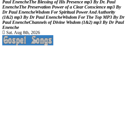
P
a
u
l
E
n
e
n
c
h
e
T
h
e
B
l
e
s
s
i
n
g
o
f
H
i
s
P
r
e
s
e
n
c
e
m
p
3
B
y
D
r
.
P
a
u
l
E
n
e
n
c
h
e
T
h
e
P
r
e
s
e
r
v
a
t
i
o
n
P
o
w
e
r
o
f
a
C
l
e
a
r
C
o
n
s
c
i
e
n
c
e
m
p
3
B
y
D
r
P
a
u
l
E
n
e
n
c
h
e
W
i
s
d
o
m
F
o
r
S
p
i
r
i
t
u
a
l
P
o
w
e
r
A
n
d
A
u
t
h
o
r
i
t
y
(
1
&
2
)
m
p
3
B
y
D
r
P
a
u
l
E
n
e
n
c
h
e
W
i
s
d
o
m
F
o
r
T
h
e
T
o
p
M
P
3
B
y
D
r
P
a
u
l
E
n
e
n
c
h
e
C
h
a
n
n
e
l
s
o
f
D
i
v
i
n
e
W
i
s
d
o
m
(
1
&
2
)
m
p
3
B
y
D
r
P
a
u
l
E
n
e
n
c
h
e
Sat. Aug 8th, 2026
Life Changing And Soul Lifting Gospel Songs And Messages