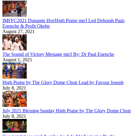
IMFFC2021 Dunamis Hot/High Praise mp3 Led Deborah Paul-
Enenche & Profit Okebe
August 27, 2021
The Sound of Victory Message mp3 By: Dr Paul Enenche
August 1, 2021
High Praise by The Glory Dome Choir Lead by Favour Joseph
July 8, 2021
July 2021 Blessing Sunday High Praise by The Glory Dome Choir
July 8, 2021