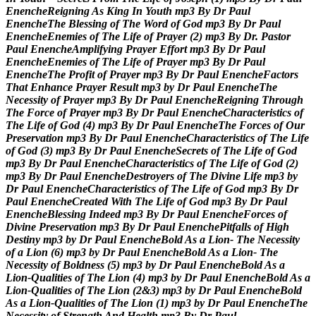
E
n
e
n
c
h
e
R
e
i
g
n
i
n
g
A
s
K
i
n
g
I
n
Y
o
u
t
h
m
p
3
B
y
D
r
P
a
u
l
E
n
e
n
c
h
e
T
h
e
B
l
e
s
s
i
n
g
o
f
T
h
e
W
o
r
d
o
f
G
o
d
m
p
3
B
y
D
r
P
a
u
l
E
n
e
n
c
h
e
E
n
e
m
i
e
s
o
f
T
h
e
L
i
f
e
o
f
P
r
a
y
e
r
(
2
)
m
p
3
B
y
D
r
.
P
a
s
t
o
r
P
a
u
l
E
n
e
n
c
h
e
A
m
p
l
i
f
y
i
n
g
P
r
a
y
e
r
E
f
f
o
r
t
m
p
3
B
y
D
r
P
a
u
l
E
n
e
n
c
h
e
E
n
e
m
i
e
s
o
f
T
h
e
L
i
f
e
o
f
P
r
a
y
e
r
m
p
3
B
y
D
r
P
a
u
l
E
n
e
n
c
h
e
T
h
e
P
r
o
f
i
t
o
f
P
r
a
y
e
r
m
p
3
B
y
D
r
P
a
u
l
E
n
e
n
c
h
e
F
a
c
t
o
r
s
T
h
a
t
E
n
h
a
n
c
e
P
r
a
y
e
r
R
e
s
u
l
t
m
p
3
b
y
D
r
P
a
u
l
E
n
e
n
c
h
e
T
h
e
N
e
c
e
s
s
i
t
y
o
f
P
r
a
y
e
r
m
p
3
B
y
D
r
P
a
u
l
E
n
e
n
c
h
e
R
e
i
g
n
i
n
g
T
h
r
o
u
g
h
T
h
e
F
o
r
c
e
o
f
P
r
a
y
e
r
m
p
3
B
y
D
r
P
a
u
l
E
n
e
n
c
h
e
C
h
a
r
a
c
t
e
r
i
s
t
i
c
s
o
f
T
h
e
L
i
f
e
o
f
G
o
d
(
4
)
m
p
3
B
y
D
r
P
a
u
l
E
n
e
n
c
h
e
T
h
e
F
o
r
c
e
s
o
f
O
u
r
P
r
e
s
e
r
v
a
t
i
o
n
m
p
3
B
y
D
r
P
a
u
l
E
n
e
n
c
h
e
C
h
a
r
a
c
t
e
r
i
s
t
i
c
s
o
f
T
h
e
L
i
f
e
o
f
G
o
d
(
3
)
m
p
3
B
y
D
r
P
a
u
l
E
n
e
n
c
h
e
S
e
c
r
e
t
s
o
f
T
h
e
L
i
f
e
o
f
G
o
d
m
p
3
B
y
D
r
P
a
u
l
E
n
e
n
c
h
e
C
h
a
r
a
c
t
e
r
i
s
t
i
c
s
o
f
T
h
e
L
i
f
e
o
f
G
o
d
(
2
)
m
p
3
B
y
D
r
P
a
u
l
E
n
e
n
c
h
e
D
e
s
t
r
o
y
e
r
s
o
f
T
h
e
D
i
v
i
n
e
L
i
f
e
m
p
3
b
y
D
r
P
a
u
l
E
n
e
n
c
h
e
C
h
a
r
a
c
t
e
r
i
s
t
i
c
s
o
f
T
h
e
L
i
f
e
o
f
G
o
d
m
p
3
B
y
D
r
P
a
u
l
E
n
e
n
c
h
e
C
r
e
a
t
e
d
W
i
t
h
T
h
e
L
i
f
e
o
f
G
o
d
m
p
3
B
y
D
r
P
a
u
l
E
n
e
n
c
h
e
B
l
e
s
s
i
n
g
I
n
d
e
e
d
m
p
3
B
y
D
r
P
a
u
l
E
n
e
n
c
h
e
F
o
r
c
e
s
o
f
D
i
v
i
n
e
P
r
e
s
e
r
v
a
t
i
o
n
m
p
3
B
y
D
r
P
a
u
l
E
n
e
n
c
h
e
P
i
t
f
a
l
l
s
o
f
H
i
g
h
D
e
s
t
i
n
y
m
p
3
b
y
D
r
P
a
u
l
E
n
e
n
c
h
e
B
o
l
d
A
s
a
L
i
o
n
-
T
h
e
N
e
c
e
s
s
i
t
y
o
f
a
L
i
o
n
(
6
)
m
p
3
b
y
D
r
P
a
u
l
E
n
e
n
c
h
e
B
o
l
d
A
s
a
L
i
o
n
-
T
h
e
N
e
c
e
s
s
i
t
y
o
f
B
o
l
d
n
e
s
s
(
5
)
m
p
3
b
y
D
r
P
a
u
l
E
n
e
n
c
h
e
B
o
l
d
A
s
a
L
i
o
n
-
Q
u
a
l
i
t
i
e
s
o
f
T
h
e
L
i
o
n
(
4
)
m
p
3
b
y
D
r
P
a
u
l
E
n
e
n
c
h
e
B
o
l
d
A
s
a
L
i
o
n
-
Q
u
a
l
i
t
i
e
s
o
f
T
h
e
L
i
o
n
(
2
&
3
)
m
p
3
b
y
D
r
P
a
u
l
E
n
e
n
c
h
e
B
o
l
d
A
s
a
L
i
o
n
-
Q
u
a
l
i
t
i
e
s
o
f
T
h
e
L
i
o
n
(
1
)
m
p
3
b
y
D
r
P
a
u
l
E
n
e
n
c
h
e
T
h
e
N
e
c
e
s
s
i
t
y
o
f
S
t
r
e
n
g
t
h
A
n
d
H
e
a
l
t
h
m
p
3
B
y
D
r
P
a
u
l