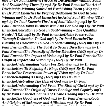
m
p
3
b
y
D
r
P
a
u
l
E
n
e
n
c
h
e
T
h
e
A
r
t
o
f
D
i
s
c
i
p
l
e
s
h
i
p
-
W
i
n
n
i
n
g
S
o
u
l
s
A
n
d
E
s
t
a
b
l
i
s
h
i
n
g
T
h
e
m
(
3
)
m
p
3
B
y
D
r
P
a
u
l
E
n
e
n
c
h
e
T
h
e
A
r
t
o
f
D
i
s
c
i
p
l
e
s
h
i
p
-
W
i
n
n
i
n
g
S
o
u
l
s
A
n
d
E
s
t
a
b
l
i
s
h
i
n
g
T
h
e
m
(
1
&
2
)
m
p
3
B
y
D
r
P
a
u
l
E
n
e
n
c
h
e
T
h
e
P
r
o
f
i
t
o
f
D
e
d
i
c
a
t
i
o
n
T
o
G
o
d
I
n
S
o
u
l
W
i
n
n
i
n
g
m
p
3
b
y
D
r
P
a
u
l
E
n
e
n
c
h
e
T
h
e
A
r
t
o
f
S
o
u
l
W
i
n
n
i
n
g
(
2
&
3
)
m
p
3
b
y
D
r
P
a
u
l
E
n
e
n
c
h
e
T
h
e
A
r
t
o
f
S
o
u
l
W
i
n
n
i
n
g
m
p
3
b
y
D
r
P
a
u
l
E
n
e
n
c
h
e
D
o
i
n
g
B
u
s
i
n
e
s
s
W
i
t
h
A
n
d
F
o
r
G
o
d
m
p
3
b
y
D
r
P
a
u
l
E
n
e
n
c
h
e
D
e
d
i
c
a
t
i
o
n
T
o
G
o
d
I
n
S
o
u
l
-
W
i
n
n
i
n
g
–
T
h
e
Q
u
a
l
i
t
i
e
s
N
e
e
d
e
d
(
1
&
2
)
m
p
3
b
y
D
r
P
a
u
l
E
n
e
n
c
h
e
D
i
v
i
n
e
P
r
e
s
e
r
v
a
t
i
o
n
T
h
r
o
u
g
h
D
e
d
i
c
a
t
i
o
n
T
o
G
o
d
m
p
3
b
y
D
r
P
a
u
l
E
n
e
n
c
h
e
T
h
e
B
l
e
s
s
i
n
g
o
f
D
e
d
i
c
a
t
i
o
n
T
o
G
o
d
I
n
S
o
u
l
-
W
i
n
n
i
n
g
(
1
&
2
)
m
p
3
B
y
D
r
P
a
u
l
E
n
e
n
c
h
e
T
u
n
i
n
g
T
h
e
S
p
i
r
i
t
T
o
S
e
c
u
r
e
D
i
r
e
c
t
i
o
n
m
p
3
b
y
D
r
P
a
u
l
E
n
e
n
c
h
e
T
h
e
N
e
c
e
s
s
i
t
y
o
f
D
i
v
i
n
e
D
i
r
e
c
t
i
o
n
(
1
&
2
)
m
p
3
b
y
D
r
P
a
u
l
E
n
e
n
c
h
e
T
h
e
I
m
p
a
c
t
o
f
V
i
s
i
o
n
m
p
3
b
y
D
r
P
a
u
l
E
n
e
n
c
h
e
T
h
e
O
r
i
g
i
n
o
f
I
m
p
a
c
t
A
n
d
V
i
s
i
o
n
m
p
3
(
1
&
2
)
B
y
D
r
P
a
u
l
E
n
e
n
c
h
e
U
n
d
e
r
s
t
a
n
d
i
n
g
V
i
s
i
o
n
F
o
r
R
e
i
g
n
i
n
g
m
p
3
b
y
D
r
P
a
u
l
E
n
e
n
c
h
e
K
e
y
s
T
o
R
e
i
g
n
i
n
g
A
s
K
i
n
g
s
(
1
&
2
)
m
p
3
B
y
D
r
P
a
u
l
E
n
e
n
c
h
e
T
h
e
P
r
e
s
e
r
v
a
t
i
o
n
P
o
w
e
r
o
f
V
i
s
i
o
n
m
p
3
b
y
D
r
P
a
u
l
E
n
e
n
c
h
e
R
e
i
g
n
i
n
g
A
s
K
i
n
g
(
1
&
2
)
m
p
3
B
y
D
r
P
a
u
l
E
n
e
n
c
h
e
C
e
l
e
b
r
a
t
i
n
g
T
h
e
H
e
l
p
o
f
G
o
d
m
p
3
b
y
D
r
P
a
u
l
E
n
e
n
c
h
e
U
n
d
e
r
s
t
a
n
d
i
n
g
G
o
d
F
r
o
m
T
h
e
B
i
r
t
h
o
f
C
h
r
i
s
t
m
p
3
b
y
D
r
P
a
u
l
E
n
e
n
c
h
e
T
h
e
O
r
i
g
i
n
o
f
C
u
r
s
e
s
B
o
n
d
a
g
e
a
n
d
C
a
p
t
i
v
i
t
y
m
p
3
b
y
D
r
P
a
u
l
E
n
e
n
c
h
e
C
h
a
n
n
e
l
s
o
f
D
i
v
i
n
e
H
e
a
l
i
n
g
m
p
3
b
y
D
r
P
a
u
l
E
n
e
n
c
h
e
T
h
e
G
o
o
d
n
e
s
s
o
f
G
o
d
m
p
3
b
y
D
r
P
a
u
l
E
n
e
n
c
h
e
R
o
o
t
s
A
n
d
O
r
i
g
i
n
s
o
f
S
i
c
k
n
e
s
s
e
s
a
n
d
A
f
f
l
i
c
t
i
o
n
s
m
p
3
B
y
D
r
P
a
u
l