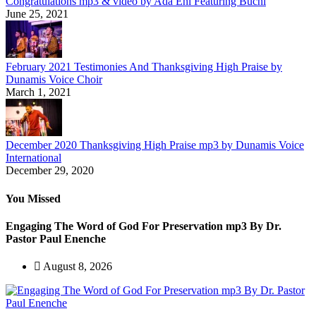
Congratulations mp3 & video by Ada Ehi Featuring Buchi
June 25, 2021
February 2021 Testimonies And Thanksgiving High Praise by
Dunamis Voice Choir
March 1, 2021
December 2020 Thanksgiving High Praise mp3 by Dunamis Voice
International
December 29, 2020
You Missed
Engaging The Word of God For Preservation mp3 By Dr.
Pastor Paul Enenche
August 8, 2026