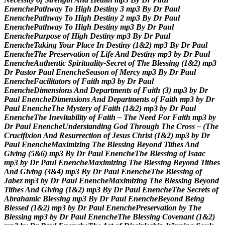
E
n
e
n
c
h
e
P
a
t
h
w
a
y
T
o
H
i
g
h
D
e
s
t
i
n
y
3
m
p
3
B
y
D
r
P
a
u
l
E
n
e
n
c
h
e
P
a
t
h
w
a
y
T
o
H
i
g
h
D
e
s
t
i
n
y
2
m
p
3
B
y
D
r
P
a
u
l
E
n
e
n
c
h
e
P
a
t
h
w
a
y
T
o
H
i
g
h
D
e
s
t
i
n
y
m
p
3
B
y
D
r
P
a
u
l
E
n
e
n
c
h
e
P
u
r
p
o
s
e
o
f
H
i
g
h
D
e
s
t
i
n
y
m
p
3
B
y
D
r
P
a
u
l
E
n
e
n
c
h
e
T
a
k
i
n
g
Y
o
u
r
P
l
a
c
e
I
n
D
e
s
t
i
n
y
(
1
&
2
)
m
p
3
B
y
D
r
P
a
u
l
E
n
e
n
c
h
e
T
h
e
P
r
e
s
e
r
v
a
t
i
o
n
o
f
L
i
f
e
A
n
d
D
e
s
t
i
n
y
m
p
3
b
y
D
r
P
a
u
l
E
n
e
n
c
h
e
A
u
t
h
e
n
t
i
c
S
p
i
r
i
t
u
a
l
i
t
y
-
S
e
c
r
e
t
o
f
T
h
e
B
l
e
s
s
i
n
g
(
1
&
2
)
m
p
3
D
r
P
a
s
t
o
r
P
a
u
l
E
n
e
n
c
h
e
S
e
a
s
o
n
o
f
M
e
r
c
y
m
p
3
B
y
D
r
P
a
u
l
E
n
e
n
c
h
e
F
a
c
i
l
i
t
a
t
o
r
s
o
f
F
a
i
t
h
m
p
3
b
y
D
r
P
a
u
l
E
n
e
n
c
h
e
D
i
m
e
n
s
i
o
n
s
A
n
d
D
e
p
a
r
t
m
e
n
t
s
o
f
F
a
i
t
h
(
3
)
m
p
3
b
y
D
r
P
a
u
l
E
n
e
n
c
h
e
D
i
m
e
n
s
i
o
n
s
A
n
d
D
e
p
a
r
t
m
e
n
t
s
o
f
F
a
i
t
h
m
p
3
b
y
D
r
P
a
u
l
E
n
e
n
c
h
e
T
h
e
M
y
s
t
e
r
y
o
f
F
a
i
t
h
(
1
&
2
)
m
p
3
b
y
D
r
P
a
u
l
E
n
e
n
c
h
e
T
h
e
I
n
e
v
i
t
a
b
i
l
i
t
y
o
f
F
a
i
t
h
–
T
h
e
N
e
e
d
F
o
r
F
a
i
t
h
m
p
3
b
y
D
r
P
a
u
l
E
n
e
n
c
h
e
U
n
d
e
r
s
t
a
n
d
i
n
g
G
o
d
T
h
r
o
u
g
h
T
h
e
C
r
o
s
s
–
(
T
h
e
C
r
u
c
i
f
i
x
i
o
n
A
n
d
R
e
s
u
r
r
e
c
t
i
o
n
o
f
J
e
s
u
s
C
h
r
i
s
t
(
1
&
2
)
m
p
3
b
y
D
r
P
a
u
l
E
n
e
n
c
h
e
M
a
x
i
m
i
z
i
n
g
T
h
e
B
l
e
s
s
i
n
g
B
e
y
o
n
d
T
i
t
h
e
s
A
n
d
G
i
v
i
n
g
(
5
&
6
)
m
p
3
B
y
D
r
P
a
u
l
E
n
e
n
c
h
e
T
h
e
B
l
e
s
s
i
n
g
o
f
I
s
a
a
c
m
p
3
b
y
D
r
P
a
u
l
E
n
e
n
c
h
e
M
a
x
i
m
i
z
i
n
g
T
h
e
B
l
e
s
s
i
n
g
B
e
y
o
n
d
T
i
t
h
e
s
A
n
d
G
i
v
i
n
g
(
3
&
4
)
m
p
3
B
y
D
r
P
a
u
l
E
n
e
n
c
h
e
T
h
e
B
l
e
s
s
i
n
g
o
f
J
a
b
e
z
m
p
3
b
y
D
r
P
a
u
l
E
n
e
n
c
h
e
M
a
x
i
m
i
z
i
n
g
T
h
e
B
l
e
s
s
i
n
g
B
e
y
o
n
d
T
i
t
h
e
s
A
n
d
G
i
v
i
n
g
(
1
&
2
)
m
p
3
B
y
D
r
P
a
u
l
E
n
e
n
c
h
e
T
h
e
S
e
c
r
e
t
s
o
f
A
b
r
a
h
a
m
i
c
B
l
e
s
s
i
n
g
m
p
3
B
y
D
r
P
a
u
l
E
n
e
n
c
h
e
B
e
y
o
n
d
B
e
i
n
g
B
l
e
s
s
e
d
(
1
&
2
)
m
p
3
b
y
D
r
P
a
u
l
E
n
e
n
c
h
e
P
r
e
s
e
r
v
a
t
i
o
n
b
y
T
h
e
B
l
e
s
s
i
n
g
m
p
3
b
y
D
r
P
a
u
l
E
n
e
n
c
h
e
T
h
e
B
l
e
s
s
i
n
g
C
o
v
e
n
a
n
t
(
1
&
2
)