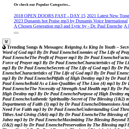
Or check our Popular Categories...
2018 OPEN DOORS FAST - DAY 15
2021 Latest New Tongu
2023 Dunamis hot Praise mp3 by Dunamis Voice International
A Chosen Generation mp3 and Lyric by - Dr. Paul Enenche
A 
Trending Songs & Messages:
R
e
i
g
n
i
n
g
A
s
K
i
n
g
I
n
Y
o
u
t
h
–
S
e
c
r
W
o
r
d
o
f
G
o
d
m
p
3
B
y
D
r
P
a
u
l
E
n
e
n
c
h
e
E
n
e
m
i
e
s
o
f
T
h
e
L
i
f
e
o
f
P
r
a
P
a
u
l
E
n
e
n
c
h
e
T
h
e
P
r
o
f
i
t
o
f
P
r
a
y
e
r
m
p
3
B
y
D
r
P
a
u
l
E
n
e
n
c
h
e
F
a
c
t
o
F
o
r
c
e
o
f
P
r
a
y
e
r
m
p
3
B
y
D
r
P
a
u
l
E
n
e
n
c
h
e
C
h
a
r
a
c
t
e
r
i
s
t
i
c
s
o
f
T
h
e
L
i
m
p
3
B
y
D
r
P
a
u
l
E
n
e
n
c
h
e
S
e
c
r
e
t
s
o
f
T
h
e
L
i
f
e
o
f
G
o
d
m
p
3
B
y
D
r
P
a
E
n
e
n
c
h
e
C
h
a
r
a
c
t
e
r
i
s
t
i
c
s
o
f
T
h
e
L
i
f
e
o
f
G
o
d
m
p
3
B
y
D
r
P
a
u
l
E
n
e
n
c
m
p
3
B
y
D
r
P
a
u
l
E
n
e
n
c
h
e
P
i
t
f
a
l
l
s
o
f
H
i
g
h
D
e
s
t
i
n
y
m
p
3
b
y
D
r
P
a
u
l
P
a
u
l
E
n
e
n
c
h
e
B
o
l
d
A
s
a
L
i
o
n
-
Q
u
a
l
i
t
i
e
s
o
f
T
h
e
L
i
o
n
(
4
)
m
p
3
b
y
D
r
P
a
u
l
E
n
e
n
c
h
e
T
h
e
N
e
c
e
s
s
i
t
y
o
f
S
t
r
e
n
g
t
h
A
n
d
H
e
a
l
t
h
m
p
3
B
y
D
r
P
a
H
i
g
h
D
e
s
t
i
n
y
m
p
3
B
y
D
r
P
a
u
l
E
n
e
n
c
h
e
P
u
r
p
o
s
e
o
f
H
i
g
h
D
e
s
t
i
n
y
m
P
a
u
l
E
n
e
n
c
h
e
A
u
t
h
e
n
t
i
c
S
p
i
r
i
t
u
a
l
i
t
y
-
S
e
c
r
e
t
o
f
T
h
e
B
l
e
s
s
i
n
g
(
1
&
2
)
D
e
p
a
r
t
m
e
n
t
s
o
f
F
a
i
t
h
(
3
)
m
p
3
b
y
D
r
P
a
u
l
E
n
e
n
c
h
e
D
i
m
e
n
s
i
o
n
s
A
n
N
e
e
d
F
o
r
F
a
i
t
h
m
p
3
b
y
D
r
P
a
u
l
E
n
e
n
c
h
e
U
n
d
e
r
s
t
a
n
d
i
n
g
G
o
d
T
h
r
T
i
t
h
e
s
A
n
d
G
i
v
i
n
g
(
5
&
6
)
m
p
3
B
y
D
r
P
a
u
l
E
n
e
n
c
h
e
T
h
e
B
l
e
s
s
i
n
g
o
f
J
a
b
e
z
m
p
3
b
y
D
r
P
a
u
l
E
n
e
n
c
h
e
M
a
x
i
m
i
z
i
n
g
T
h
e
B
l
e
s
s
i
n
g
B
e
y
o
n
d
(
1
&
2
)
m
p
3
b
y
D
r
P
a
u
l
E
n
e
n
c
h
e
P
r
e
s
e
r
v
a
t
i
o
n
b
y
T
h
e
B
l
e
s
s
i
n
g
m
p
3