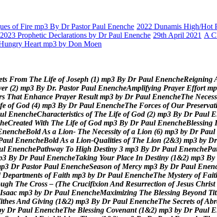
es of Fire mp3 By Dr Pastor Paul Enenche
2022 Dunamis High/Hot Pr
2023 Prophetic Declarations by Dr Paul Enenche
29th April 2021
A C
Hungry Heart mp3 by Don Moen
e
t
s
F
r
o
m
T
h
e
L
i
f
e
o
f
J
o
s
e
p
h
(
1
)
m
p
3
B
y
D
r
P
a
u
l
E
n
e
n
c
h
e
R
e
i
g
n
i
n
g
y
e
r
(
2
)
m
p
3
B
y
D
r
.
P
a
s
t
o
r
P
a
u
l
E
n
e
n
c
h
e
A
m
p
l
i
f
y
i
n
g
P
r
a
y
e
r
E
f
f
o
r
t
m
p
r
s
T
h
a
t
E
n
h
a
n
c
e
P
r
a
y
e
r
R
e
s
u
l
t
m
p
3
b
y
D
r
P
a
u
l
E
n
e
n
c
h
e
T
h
e
N
e
c
e
s
s
f
e
o
f
G
o
d
(
4
)
m
p
3
B
y
D
r
P
a
u
l
E
n
e
n
c
h
e
T
h
e
F
o
r
c
e
s
o
f
O
u
r
P
r
e
s
e
r
v
a
t
u
l
E
n
e
n
c
h
e
C
h
a
r
a
c
t
e
r
i
s
t
i
c
s
o
f
T
h
e
L
i
f
e
o
f
G
o
d
(
2
)
m
p
3
B
y
D
r
P
a
u
l
E
h
e
C
r
e
a
t
e
d
W
i
t
h
T
h
e
L
i
f
e
o
f
G
o
d
m
p
3
B
y
D
r
P
a
u
l
E
n
e
n
c
h
e
B
l
e
s
s
i
n
g
E
n
e
n
c
h
e
B
o
l
d
A
s
a
L
i
o
n
-
T
h
e
N
e
c
e
s
s
i
t
y
o
f
a
L
i
o
n
(
6
)
m
p
3
b
y
D
r
P
a
u
l
P
a
u
l
E
n
e
n
c
h
e
B
o
l
d
A
s
a
L
i
o
n
-
Q
u
a
l
i
t
i
e
s
o
f
T
h
e
L
i
o
n
(
2
&
3
)
m
p
3
b
y
D
r
u
l
E
n
e
n
c
h
e
P
a
t
h
w
a
y
T
o
H
i
g
h
D
e
s
t
i
n
y
3
m
p
3
B
y
D
r
P
a
u
l
E
n
e
n
c
h
e
P
a
p
3
B
y
D
r
P
a
u
l
E
n
e
n
c
h
e
T
a
k
i
n
g
Y
o
u
r
P
l
a
c
e
I
n
D
e
s
t
i
n
y
(
1
&
2
)
m
p
3
B
y
m
p
3
D
r
P
a
s
t
o
r
P
a
u
l
E
n
e
n
c
h
e
S
e
a
s
o
n
o
f
M
e
r
c
y
m
p
3
B
y
D
r
P
a
u
l
E
n
e
n
d
D
e
p
a
r
t
m
e
n
t
s
o
f
F
a
i
t
h
m
p
3
b
y
D
r
P
a
u
l
E
n
e
n
c
h
e
T
h
e
M
y
s
t
e
r
y
o
f
F
a
i
t
o
u
g
h
T
h
e
C
r
o
s
s
–
(
T
h
e
C
r
u
c
i
f
i
x
i
o
n
A
n
d
R
e
s
u
r
r
e
c
t
i
o
n
o
f
J
e
s
u
s
C
h
r
i
s
t
I
s
a
a
c
m
p
3
b
y
D
r
P
a
u
l
E
n
e
n
c
h
e
M
a
x
i
m
i
z
i
n
g
T
h
e
B
l
e
s
s
i
n
g
B
e
y
o
n
d
T
i
t
T
i
t
h
e
s
A
n
d
G
i
v
i
n
g
(
1
&
2
)
m
p
3
B
y
D
r
P
a
u
l
E
n
e
n
c
h
e
T
h
e
S
e
c
r
e
t
s
o
f
A
b
r
b
y
D
r
P
a
u
l
E
n
e
n
c
h
e
T
h
e
B
l
e
s
s
i
n
g
C
o
v
e
n
a
n
t
(
1
&
2
)
m
p
3
b
y
D
r
P
a
u
l
E