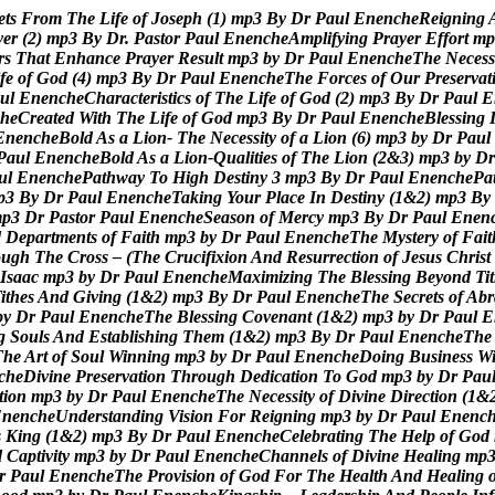
e
t
s
F
r
o
m
T
h
e
L
i
f
e
o
f
J
o
s
e
p
h
(
1
)
m
p
3
B
y
D
r
P
a
u
l
E
n
e
n
c
h
e
R
e
i
g
n
i
n
g
y
e
r
(
2
)
m
p
3
B
y
D
r
.
P
a
s
t
o
r
P
a
u
l
E
n
e
n
c
h
e
A
m
p
l
i
f
y
i
n
g
P
r
a
y
e
r
E
f
f
o
r
t
m
p
r
s
T
h
a
t
E
n
h
a
n
c
e
P
r
a
y
e
r
R
e
s
u
l
t
m
p
3
b
y
D
r
P
a
u
l
E
n
e
n
c
h
e
T
h
e
N
e
c
e
s
s
f
e
o
f
G
o
d
(
4
)
m
p
3
B
y
D
r
P
a
u
l
E
n
e
n
c
h
e
T
h
e
F
o
r
c
e
s
o
f
O
u
r
P
r
e
s
e
r
v
a
t
u
l
E
n
e
n
c
h
e
C
h
a
r
a
c
t
e
r
i
s
t
i
c
s
o
f
T
h
e
L
i
f
e
o
f
G
o
d
(
2
)
m
p
3
B
y
D
r
P
a
u
l
E
h
e
C
r
e
a
t
e
d
W
i
t
h
T
h
e
L
i
f
e
o
f
G
o
d
m
p
3
B
y
D
r
P
a
u
l
E
n
e
n
c
h
e
B
l
e
s
s
i
n
g
E
n
e
n
c
h
e
B
o
l
d
A
s
a
L
i
o
n
-
T
h
e
N
e
c
e
s
s
i
t
y
o
f
a
L
i
o
n
(
6
)
m
p
3
b
y
D
r
P
a
u
l
P
a
u
l
E
n
e
n
c
h
e
B
o
l
d
A
s
a
L
i
o
n
-
Q
u
a
l
i
t
i
e
s
o
f
T
h
e
L
i
o
n
(
2
&
3
)
m
p
3
b
y
D
r
u
l
E
n
e
n
c
h
e
P
a
t
h
w
a
y
T
o
H
i
g
h
D
e
s
t
i
n
y
3
m
p
3
B
y
D
r
P
a
u
l
E
n
e
n
c
h
e
P
a
p
3
B
y
D
r
P
a
u
l
E
n
e
n
c
h
e
T
a
k
i
n
g
Y
o
u
r
P
l
a
c
e
I
n
D
e
s
t
i
n
y
(
1
&
2
)
m
p
3
B
y
m
p
3
D
r
P
a
s
t
o
r
P
a
u
l
E
n
e
n
c
h
e
S
e
a
s
o
n
o
f
M
e
r
c
y
m
p
3
B
y
D
r
P
a
u
l
E
n
e
n
d
D
e
p
a
r
t
m
e
n
t
s
o
f
F
a
i
t
h
m
p
3
b
y
D
r
P
a
u
l
E
n
e
n
c
h
e
T
h
e
M
y
s
t
e
r
y
o
f
F
a
i
t
o
u
g
h
T
h
e
C
r
o
s
s
–
(
T
h
e
C
r
u
c
i
f
i
x
i
o
n
A
n
d
R
e
s
u
r
r
e
c
t
i
o
n
o
f
J
e
s
u
s
C
h
r
i
s
t
I
s
a
a
c
m
p
3
b
y
D
r
P
a
u
l
E
n
e
n
c
h
e
M
a
x
i
m
i
z
i
n
g
T
h
e
B
l
e
s
s
i
n
g
B
e
y
o
n
d
T
i
t
T
i
t
h
e
s
A
n
d
G
i
v
i
n
g
(
1
&
2
)
m
p
3
B
y
D
r
P
a
u
l
E
n
e
n
c
h
e
T
h
e
S
e
c
r
e
t
s
o
f
A
b
r
b
y
D
r
P
a
u
l
E
n
e
n
c
h
e
T
h
e
B
l
e
s
s
i
n
g
C
o
v
e
n
a
n
t
(
1
&
2
)
m
p
3
b
y
D
r
P
a
u
l
E
g
S
o
u
l
s
A
n
d
E
s
t
a
b
l
i
s
h
i
n
g
T
h
e
m
(
1
&
2
)
m
p
3
B
y
D
r
P
a
u
l
E
n
e
n
c
h
e
T
h
e
T
h
e
A
r
t
o
f
S
o
u
l
W
i
n
n
i
n
g
m
p
3
b
y
D
r
P
a
u
l
E
n
e
n
c
h
e
D
o
i
n
g
B
u
s
i
n
e
s
s
W
c
h
e
D
i
v
i
n
e
P
r
e
s
e
r
v
a
t
i
o
n
T
h
r
o
u
g
h
D
e
d
i
c
a
t
i
o
n
T
o
G
o
d
m
p
3
b
y
D
r
P
a
u
t
i
o
n
m
p
3
b
y
D
r
P
a
u
l
E
n
e
n
c
h
e
T
h
e
N
e
c
e
s
s
i
t
y
o
f
D
i
v
i
n
e
D
i
r
e
c
t
i
o
n
(
1
&
E
n
e
n
c
h
e
U
n
d
e
r
s
t
a
n
d
i
n
g
V
i
s
i
o
n
F
o
r
R
e
i
g
n
i
n
g
m
p
3
b
y
D
r
P
a
u
l
E
n
e
n
c
s
K
i
n
g
(
1
&
2
)
m
p
3
B
y
D
r
P
a
u
l
E
n
e
n
c
h
e
C
e
l
e
b
r
a
t
i
n
g
T
h
e
H
e
l
p
o
f
G
o
d
d
C
a
p
t
i
v
i
t
y
m
p
3
b
y
D
r
P
a
u
l
E
n
e
n
c
h
e
C
h
a
n
n
e
l
s
o
f
D
i
v
i
n
e
H
e
a
l
i
n
g
m
p
r
P
a
u
l
E
n
e
n
c
h
e
T
h
e
P
r
o
v
i
s
i
o
n
o
f
G
o
d
F
o
r
T
h
e
H
e
a
l
t
h
A
n
d
H
e
a
l
i
n
g