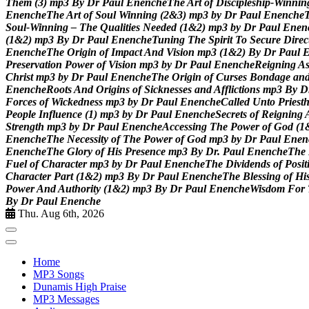
T
h
e
m
(
3
)
m
p
3
B
y
D
r
P
a
u
l
E
n
e
n
c
h
e
T
h
e
A
r
t
o
f
D
i
s
c
i
p
l
e
s
h
i
p
-
W
i
n
n
i
n
E
n
e
n
c
h
e
T
h
e
A
r
t
o
f
S
o
u
l
W
i
n
n
i
n
g
(
2
&
3
)
m
p
3
b
y
D
r
P
a
u
l
E
n
e
n
c
h
e
S
o
u
l
-
W
i
n
n
i
n
g
–
T
h
e
Q
u
a
l
i
t
i
e
s
N
e
e
d
e
d
(
1
&
2
)
m
p
3
b
y
D
r
P
a
u
l
E
n
e
n
(
1
&
2
)
m
p
3
B
y
D
r
P
a
u
l
E
n
e
n
c
h
e
T
u
n
i
n
g
T
h
e
S
p
i
r
i
t
T
o
S
e
c
u
r
e
D
i
r
e
c
E
n
e
n
c
h
e
T
h
e
O
r
i
g
i
n
o
f
I
m
p
a
c
t
A
n
d
V
i
s
i
o
n
m
p
3
(
1
&
2
)
B
y
D
r
P
a
u
l
P
r
e
s
e
r
v
a
t
i
o
n
P
o
w
e
r
o
f
V
i
s
i
o
n
m
p
3
b
y
D
r
P
a
u
l
E
n
e
n
c
h
e
R
e
i
g
n
i
n
g
A
C
h
r
i
s
t
m
p
3
b
y
D
r
P
a
u
l
E
n
e
n
c
h
e
T
h
e
O
r
i
g
i
n
o
f
C
u
r
s
e
s
B
o
n
d
a
g
e
a
n
E
n
e
n
c
h
e
R
o
o
t
s
A
n
d
O
r
i
g
i
n
s
o
f
S
i
c
k
n
e
s
s
e
s
a
n
d
A
f
f
l
i
c
t
i
o
n
s
m
p
3
B
y
D
F
o
r
c
e
s
o
f
W
i
c
k
e
d
n
e
s
s
m
p
3
b
y
D
r
P
a
u
l
E
n
e
n
c
h
e
C
a
l
l
e
d
U
n
t
o
P
r
i
e
s
t
P
e
o
p
l
e
I
n
f
l
u
e
n
c
e
(
1
)
m
p
3
b
y
D
r
P
a
u
l
E
n
e
n
c
h
e
S
e
c
r
e
t
s
o
f
R
e
i
g
n
i
n
g
S
t
r
e
n
g
t
h
m
p
3
b
y
D
r
P
a
u
l
E
n
e
n
c
h
e
A
c
c
e
s
s
i
n
g
T
h
e
P
o
w
e
r
o
f
G
o
d
(
1
E
n
e
n
c
h
e
T
h
e
N
e
c
e
s
s
i
t
y
o
f
T
h
e
P
o
w
e
r
o
f
G
o
d
m
p
3
b
y
D
r
P
a
u
l
E
n
e
n
E
n
e
n
c
h
e
T
h
e
G
l
o
r
y
o
f
H
i
s
P
r
e
s
e
n
c
e
m
p
3
B
y
D
r
.
P
a
u
l
E
n
e
n
c
h
e
T
h
e
F
u
e
l
o
f
C
h
a
r
a
c
t
e
r
m
p
3
b
y
D
r
P
a
u
l
E
n
e
n
c
h
e
T
h
e
D
i
v
i
d
e
n
d
s
o
f
P
o
s
i
t
C
h
a
r
a
c
t
e
r
P
a
r
t
(
1
&
2
)
m
p
3
B
y
D
r
P
a
u
l
E
n
e
n
c
h
e
T
h
e
B
l
e
s
s
i
n
g
o
f
H
i
P
o
w
e
r
A
n
d
A
u
t
h
o
r
i
t
y
(
1
&
2
)
m
p
3
B
y
D
r
P
a
u
l
E
n
e
n
c
h
e
W
i
s
d
o
m
F
o
r
B
y
D
r
P
a
u
l
E
n
e
n
c
h
e
Thu. Aug 6th, 2026
Home
MP3 Songs
Dunamis High Praise
MP3 Messages