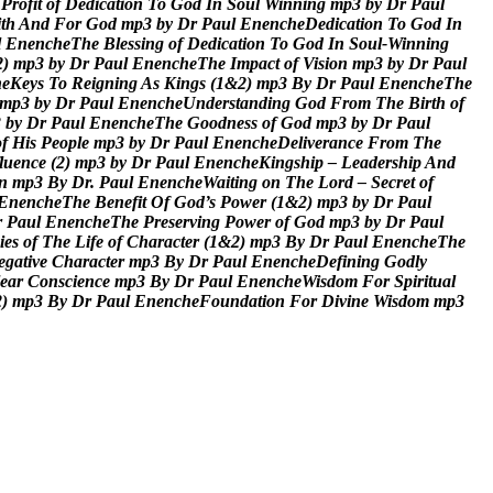
P
r
o
f
i
t
o
f
D
e
d
i
c
a
t
i
o
n
T
o
G
o
d
I
n
S
o
u
l
W
i
n
n
i
n
g
m
p
3
b
y
D
r
P
a
u
l
i
t
h
A
n
d
F
o
r
G
o
d
m
p
3
b
y
D
r
P
a
u
l
E
n
e
n
c
h
e
D
e
d
i
c
a
t
i
o
n
T
o
G
o
d
I
n
l
E
n
e
n
c
h
e
T
h
e
B
l
e
s
s
i
n
g
o
f
D
e
d
i
c
a
t
i
o
n
T
o
G
o
d
I
n
S
o
u
l
-
W
i
n
n
i
n
g
2
)
m
p
3
b
y
D
r
P
a
u
l
E
n
e
n
c
h
e
T
h
e
I
m
p
a
c
t
o
f
V
i
s
i
o
n
m
p
3
b
y
D
r
P
a
u
l
h
e
K
e
y
s
T
o
R
e
i
g
n
i
n
g
A
s
K
i
n
g
s
(
1
&
2
)
m
p
3
B
y
D
r
P
a
u
l
E
n
e
n
c
h
e
T
h
e
m
p
3
b
y
D
r
P
a
u
l
E
n
e
n
c
h
e
U
n
d
e
r
s
t
a
n
d
i
n
g
G
o
d
F
r
o
m
T
h
e
B
i
r
t
h
o
f
3
b
y
D
r
P
a
u
l
E
n
e
n
c
h
e
T
h
e
G
o
o
d
n
e
s
s
o
f
G
o
d
m
p
3
b
y
D
r
P
a
u
l
o
f
H
i
s
P
e
o
p
l
e
m
p
3
b
y
D
r
P
a
u
l
E
n
e
n
c
h
e
D
e
l
i
v
e
r
a
n
c
e
F
r
o
m
T
h
e
l
u
e
n
c
e
(
2
)
m
p
3
b
y
D
r
P
a
u
l
E
n
e
n
c
h
e
K
i
n
g
s
h
i
p
–
L
e
a
d
e
r
s
h
i
p
A
n
d
n
m
p
3
B
y
D
r
.
P
a
u
l
E
n
e
n
c
h
e
W
a
i
t
i
n
g
o
n
T
h
e
L
o
r
d
–
S
e
c
r
e
t
o
f
E
n
e
n
c
h
e
T
h
e
B
e
n
e
f
i
t
O
f
G
o
d
’
s
P
o
w
e
r
(
1
&
2
)
m
p
3
b
y
D
r
P
a
u
l
r
P
a
u
l
E
n
e
n
c
h
e
T
h
e
P
r
e
s
e
r
v
i
n
g
P
o
w
e
r
o
f
G
o
d
m
p
3
b
y
D
r
P
a
u
l
i
e
s
o
f
T
h
e
L
i
f
e
o
f
C
h
a
r
a
c
t
e
r
(
1
&
2
)
m
p
3
B
y
D
r
P
a
u
l
E
n
e
n
c
h
e
T
h
e
e
g
a
t
i
v
e
C
h
a
r
a
c
t
e
r
m
p
3
B
y
D
r
P
a
u
l
E
n
e
n
c
h
e
D
e
f
i
n
i
n
g
G
o
d
l
y
e
a
r
C
o
n
s
c
i
e
n
c
e
m
p
3
B
y
D
r
P
a
u
l
E
n
e
n
c
h
e
W
i
s
d
o
m
F
o
r
S
p
i
r
i
t
u
a
l
2
)
m
p
3
B
y
D
r
P
a
u
l
E
n
e
n
c
h
e
F
o
u
n
d
a
t
i
o
n
F
o
r
D
i
v
i
n
e
W
i
s
d
o
m
m
p
3