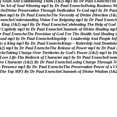
g
S
o
u
l
s
A
n
d
E
s
t
a
b
l
i
s
h
i
n
g
T
h
e
m
(
1
&
2
)
m
p
3
B
y
D
r
P
a
u
l
E
n
e
n
c
h
e
T
h
e
T
h
e
A
r
t
o
f
S
o
u
l
W
i
n
n
i
n
g
m
p
3
b
y
D
r
P
a
u
l
E
n
e
n
c
h
e
D
o
i
n
g
B
u
s
i
n
e
s
s
W
c
h
e
D
i
v
i
n
e
P
r
e
s
e
r
v
a
t
i
o
n
T
h
r
o
u
g
h
D
e
d
i
c
a
t
i
o
n
T
o
G
o
d
m
p
3
b
y
D
r
P
a
u
t
i
o
n
m
p
3
b
y
D
r
P
a
u
l
E
n
e
n
c
h
e
T
h
e
N
e
c
e
s
s
i
t
y
o
f
D
i
v
i
n
e
D
i
r
e
c
t
i
o
n
(
1
&
E
n
e
n
c
h
e
U
n
d
e
r
s
t
a
n
d
i
n
g
V
i
s
i
o
n
F
o
r
R
e
i
g
n
i
n
g
m
p
3
b
y
D
r
P
a
u
l
E
n
e
n
c
s
K
i
n
g
(
1
&
2
)
m
p
3
B
y
D
r
P
a
u
l
E
n
e
n
c
h
e
C
e
l
e
b
r
a
t
i
n
g
T
h
e
H
e
l
p
o
f
G
o
d
d
C
a
p
t
i
v
i
t
y
m
p
3
b
y
D
r
P
a
u
l
E
n
e
n
c
h
e
C
h
a
n
n
e
l
s
o
f
D
i
v
i
n
e
H
e
a
l
i
n
g
m
p
r
P
a
u
l
E
n
e
n
c
h
e
T
h
e
P
r
o
v
i
s
i
o
n
o
f
G
o
d
F
o
r
T
h
e
H
e
a
l
t
h
A
n
d
H
e
a
l
i
n
g
h
o
o
d
m
p
3
b
y
D
r
P
a
u
l
E
n
e
n
c
h
e
K
i
n
g
s
h
i
p
–
L
e
a
d
e
r
s
h
i
p
A
n
d
P
e
o
p
l
e
I
n
f
A
s
a
K
i
n
g
m
p
3
B
y
D
r
.
P
a
u
l
E
n
e
n
c
h
e
K
i
n
g
s
–
R
u
l
e
r
s
h
i
p
A
n
d
D
o
m
i
n
i
o
&
2
)
m
p
3
b
y
D
r
P
a
u
l
E
n
e
n
c
h
e
T
h
e
R
e
l
e
a
s
e
o
f
P
o
w
e
r
m
p
3
b
y
D
r
P
a
u
l
c
h
e
T
a
k
i
n
g
C
h
a
r
g
e
O
v
e
r
T
e
r
r
i
t
o
r
i
e
s
b
y
G
o
d
’
s
P
o
w
e
r
(
1
&
2
)
m
p
3
b
y
D
L
o
v
e
L
i
f
e
-
T
h
e
B
e
d
r
o
c
k
o
f
C
h
a
r
a
c
t
e
r
m
p
3
b
y
D
r
P
a
u
l
E
n
e
n
c
h
e
E
n
e
m
i
v
e
C
h
a
r
a
c
t
e
r
(
1
&
2
)
B
y
D
r
P
a
u
l
E
n
e
n
c
h
e
L
o
s
i
n
g
C
h
a
r
g
e
T
h
r
o
u
g
h
N
s
P
r
e
s
e
n
c
e
m
p
3
B
y
D
r
.
P
a
u
l
E
n
e
n
c
h
e
T
h
e
P
r
e
s
e
r
v
a
t
i
o
n
P
o
w
e
r
o
f
a
C
l
T
h
e
T
o
p
M
P
3
B
y
D
r
P
a
u
l
E
n
e
n
c
h
e
C
h
a
n
n
e
l
s
o
f
D
i
v
i
n
e
W
i
s
d
o
m
(
1
&