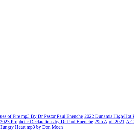
es of Fire mp3 By Dr Pastor Paul Enenche
2022 Dunamis High/Hot Pr
2023 Prophetic Declarations by Dr Paul Enenche
29th April 2021
A C
Hungry Heart mp3 by Don Moen