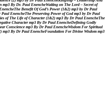
l
u
e
n
c
e
(
2
)
m
p
3
b
y
D
r
P
a
u
l
E
n
e
n
c
h
e
K
i
n
g
s
h
i
p
–
L
e
a
d
e
r
s
h
i
p
A
n
d
n
m
p
3
B
y
D
r
.
P
a
u
l
E
n
e
n
c
h
e
W
a
i
t
i
n
g
o
n
T
h
e
L
o
r
d
–
S
e
c
r
e
t
o
f
E
n
e
n
c
h
e
T
h
e
B
e
n
e
f
i
t
O
f
G
o
d
’
s
P
o
w
e
r
(
1
&
2
)
m
p
3
b
y
D
r
P
a
u
l
r
P
a
u
l
E
n
e
n
c
h
e
T
h
e
P
r
e
s
e
r
v
i
n
g
P
o
w
e
r
o
f
G
o
d
m
p
3
b
y
D
r
P
a
u
l
i
e
s
o
f
T
h
e
L
i
f
e
o
f
C
h
a
r
a
c
t
e
r
(
1
&
2
)
m
p
3
B
y
D
r
P
a
u
l
E
n
e
n
c
h
e
T
h
e
e
g
a
t
i
v
e
C
h
a
r
a
c
t
e
r
m
p
3
B
y
D
r
P
a
u
l
E
n
e
n
c
h
e
D
e
f
i
n
i
n
g
G
o
d
l
y
e
a
r
C
o
n
s
c
i
e
n
c
e
m
p
3
B
y
D
r
P
a
u
l
E
n
e
n
c
h
e
W
i
s
d
o
m
F
o
r
S
p
i
r
i
t
u
a
l
2
)
m
p
3
B
y
D
r
P
a
u
l
E
n
e
n
c
h
e
F
o
u
n
d
a
t
i
o
n
F
o
r
D
i
v
i
n
e
W
i
s
d
o
m
m
p
3