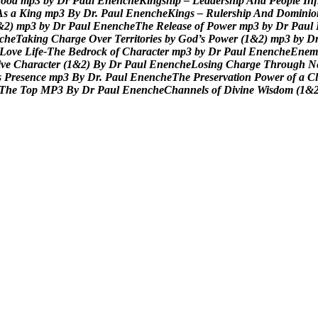
h
o
o
d
m
p
3
b
y
D
r
P
a
u
l
E
n
e
n
c
h
e
K
i
n
g
s
h
i
p
–
L
e
a
d
e
r
s
h
i
p
A
n
d
P
e
o
p
l
e
I
n
f
A
s
a
K
i
n
g
m
p
3
B
y
D
r
.
P
a
u
l
E
n
e
n
c
h
e
K
i
n
g
s
–
R
u
l
e
r
s
h
i
p
A
n
d
D
o
m
i
n
i
o
&
2
)
m
p
3
b
y
D
r
P
a
u
l
E
n
e
n
c
h
e
T
h
e
R
e
l
e
a
s
e
o
f
P
o
w
e
r
m
p
3
b
y
D
r
P
a
u
l
c
h
e
T
a
k
i
n
g
C
h
a
r
g
e
O
v
e
r
T
e
r
r
i
t
o
r
i
e
s
b
y
G
o
d
’
s
P
o
w
e
r
(
1
&
2
)
m
p
3
b
y
D
L
o
v
e
L
i
f
e
-
T
h
e
B
e
d
r
o
c
k
o
f
C
h
a
r
a
c
t
e
r
m
p
3
b
y
D
r
P
a
u
l
E
n
e
n
c
h
e
E
n
e
m
i
v
e
C
h
a
r
a
c
t
e
r
(
1
&
2
)
B
y
D
r
P
a
u
l
E
n
e
n
c
h
e
L
o
s
i
n
g
C
h
a
r
g
e
T
h
r
o
u
g
h
N
s
P
r
e
s
e
n
c
e
m
p
3
B
y
D
r
.
P
a
u
l
E
n
e
n
c
h
e
T
h
e
P
r
e
s
e
r
v
a
t
i
o
n
P
o
w
e
r
o
f
a
C
l
T
h
e
T
o
p
M
P
3
B
y
D
r
P
a
u
l
E
n
e
n
c
h
e
C
h
a
n
n
e
l
s
o
f
D
i
v
i
n
e
W
i
s
d
o
m
(
1
&