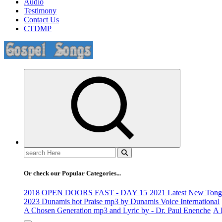
Audio
Testimony
Contact Us
CTDMP
Life Changing And Soul Lifting Gospel Songs And Messages
Search
for:
Or check our Popular Categories...
2018 OPEN DOORS FAST - DAY 15
2021 Latest New Tongu
2023 Dunamis hot Praise mp3 by Dunamis Voice International
A Chosen Generation mp3 and Lyric by - Dr. Paul Enenche
A 