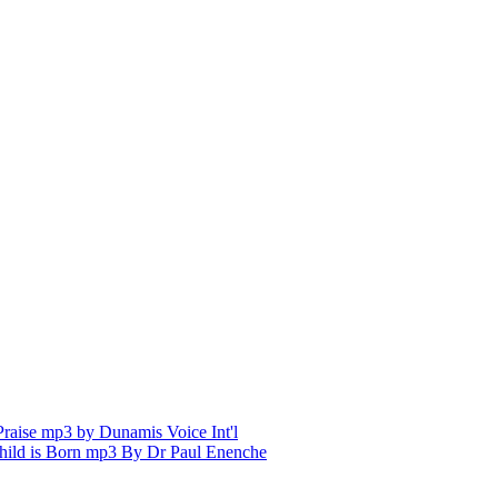
aise mp3 by Dunamis Voice Int'l
hild is Born mp3 By Dr Paul Enenche