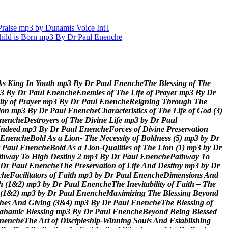
aise mp3 by Dunamis Voice Int'l
hild is Born mp3 By Dr Paul Enenche
A
s
K
i
n
g
I
n
Y
o
u
t
h
m
p
3
B
y
D
r
P
a
u
l
E
n
e
n
c
h
e
T
h
e
B
l
e
s
s
i
n
g
o
f
T
h
e
3
B
y
D
r
P
a
u
l
E
n
e
n
c
h
e
E
n
e
m
i
e
s
o
f
T
h
e
L
i
f
e
o
f
P
r
a
y
e
r
m
p
3
B
y
D
r
i
t
y
o
f
P
r
a
y
e
r
m
p
3
B
y
D
r
P
a
u
l
E
n
e
n
c
h
e
R
e
i
g
n
i
n
g
T
h
r
o
u
g
h
T
h
e
i
o
n
m
p
3
B
y
D
r
P
a
u
l
E
n
e
n
c
h
e
C
h
a
r
a
c
t
e
r
i
s
t
i
c
s
o
f
T
h
e
L
i
f
e
o
f
G
o
d
(
3
)
n
e
n
c
h
e
D
e
s
t
r
o
y
e
r
s
o
f
T
h
e
D
i
v
i
n
e
L
i
f
e
m
p
3
b
y
D
r
P
a
u
l
I
n
d
e
e
d
m
p
3
B
y
D
r
P
a
u
l
E
n
e
n
c
h
e
F
o
r
c
e
s
o
f
D
i
v
i
n
e
P
r
e
s
e
r
v
a
t
i
o
n
E
n
e
n
c
h
e
B
o
l
d
A
s
a
L
i
o
n
-
T
h
e
N
e
c
e
s
s
i
t
y
o
f
B
o
l
d
n
e
s
s
(
5
)
m
p
3
b
y
D
r
P
a
u
l
E
n
e
n
c
h
e
B
o
l
d
A
s
a
L
i
o
n
-
Q
u
a
l
i
t
i
e
s
o
f
T
h
e
L
i
o
n
(
1
)
m
p
3
b
y
D
r
t
h
w
a
y
T
o
H
i
g
h
D
e
s
t
i
n
y
2
m
p
3
B
y
D
r
P
a
u
l
E
n
e
n
c
h
e
P
a
t
h
w
a
y
T
o
D
r
P
a
u
l
E
n
e
n
c
h
e
T
h
e
P
r
e
s
e
r
v
a
t
i
o
n
o
f
L
i
f
e
A
n
d
D
e
s
t
i
n
y
m
p
3
b
y
D
r
c
h
e
F
a
c
i
l
i
t
a
t
o
r
s
o
f
F
a
i
t
h
m
p
3
b
y
D
r
P
a
u
l
E
n
e
n
c
h
e
D
i
m
e
n
s
i
o
n
s
A
n
d
h
(
1
&
2
)
m
p
3
b
y
D
r
P
a
u
l
E
n
e
n
c
h
e
T
h
e
I
n
e
v
i
t
a
b
i
l
i
t
y
o
f
F
a
i
t
h
–
T
h
e
(
1
&
2
)
m
p
3
b
y
D
r
P
a
u
l
E
n
e
n
c
h
e
M
a
x
i
m
i
z
i
n
g
T
h
e
B
l
e
s
s
i
n
g
B
e
y
o
n
d
h
e
s
A
n
d
G
i
v
i
n
g
(
3
&
4
)
m
p
3
B
y
D
r
P
a
u
l
E
n
e
n
c
h
e
T
h
e
B
l
e
s
s
i
n
g
o
f
a
h
a
m
i
c
B
l
e
s
s
i
n
g
m
p
3
B
y
D
r
P
a
u
l
E
n
e
n
c
h
e
B
e
y
o
n
d
B
e
i
n
g
B
l
e
s
s
e
d
n
e
n
c
h
e
T
h
e
A
r
t
o
f
D
i
s
c
i
p
l
e
s
h
i
p
-
W
i
n
n
i
n
g
S
o
u
l
s
A
n
d
E
s
t
a
b
l
i
s
h
i
n
g