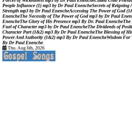
F
o
r
c
e
s
o
f
W
i
c
k
e
d
n
e
s
s
m
p
3
b
y
D
r
P
a
u
l
E
n
e
n
c
h
e
C
a
l
l
e
d
U
n
t
o
P
r
i
e
s
t
P
e
o
p
l
e
I
n
f
l
u
e
n
c
e
(
1
)
m
p
3
b
y
D
r
P
a
u
l
E
n
e
n
c
h
e
S
e
c
r
e
t
s
o
f
R
e
i
g
n
i
n
g
S
t
r
e
n
g
t
h
m
p
3
b
y
D
r
P
a
u
l
E
n
e
n
c
h
e
A
c
c
e
s
s
i
n
g
T
h
e
P
o
w
e
r
o
f
G
o
d
(
1
E
n
e
n
c
h
e
T
h
e
N
e
c
e
s
s
i
t
y
o
f
T
h
e
P
o
w
e
r
o
f
G
o
d
m
p
3
b
y
D
r
P
a
u
l
E
n
e
n
E
n
e
n
c
h
e
T
h
e
G
l
o
r
y
o
f
H
i
s
P
r
e
s
e
n
c
e
m
p
3
B
y
D
r
.
P
a
u
l
E
n
e
n
c
h
e
T
h
e
F
u
e
l
o
f
C
h
a
r
a
c
t
e
r
m
p
3
b
y
D
r
P
a
u
l
E
n
e
n
c
h
e
T
h
e
D
i
v
i
d
e
n
d
s
o
f
P
o
s
i
t
C
h
a
r
a
c
t
e
r
P
a
r
t
(
1
&
2
)
m
p
3
B
y
D
r
P
a
u
l
E
n
e
n
c
h
e
T
h
e
B
l
e
s
s
i
n
g
o
f
H
i
P
o
w
e
r
A
n
d
A
u
t
h
o
r
i
t
y
(
1
&
2
)
m
p
3
B
y
D
r
P
a
u
l
E
n
e
n
c
h
e
W
i
s
d
o
m
F
o
r
B
y
D
r
P
a
u
l
E
n
e
n
c
h
e
Thu. Aug 6th, 2026
Life Changing And Soul Lifting Gospel Songs And Messages