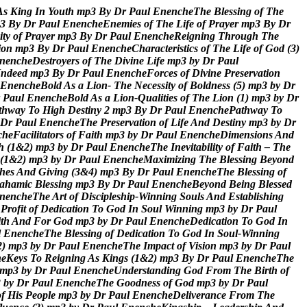
A
s
K
i
n
g
I
n
Y
o
u
t
h
m
p
3
B
y
D
r
P
a
u
l
E
n
e
n
c
h
e
T
h
e
B
l
e
s
s
i
n
g
o
f
T
h
e
3
B
y
D
r
P
a
u
l
E
n
e
n
c
h
e
E
n
e
m
i
e
s
o
f
T
h
e
L
i
f
e
o
f
P
r
a
y
e
r
m
p
3
B
y
D
r
i
t
y
o
f
P
r
a
y
e
r
m
p
3
B
y
D
r
P
a
u
l
E
n
e
n
c
h
e
R
e
i
g
n
i
n
g
T
h
r
o
u
g
h
T
h
e
i
o
n
m
p
3
B
y
D
r
P
a
u
l
E
n
e
n
c
h
e
C
h
a
r
a
c
t
e
r
i
s
t
i
c
s
o
f
T
h
e
L
i
f
e
o
f
G
o
d
(
3
)
n
e
n
c
h
e
D
e
s
t
r
o
y
e
r
s
o
f
T
h
e
D
i
v
i
n
e
L
i
f
e
m
p
3
b
y
D
r
P
a
u
l
I
n
d
e
e
d
m
p
3
B
y
D
r
P
a
u
l
E
n
e
n
c
h
e
F
o
r
c
e
s
o
f
D
i
v
i
n
e
P
r
e
s
e
r
v
a
t
i
o
n
E
n
e
n
c
h
e
B
o
l
d
A
s
a
L
i
o
n
-
T
h
e
N
e
c
e
s
s
i
t
y
o
f
B
o
l
d
n
e
s
s
(
5
)
m
p
3
b
y
D
r
P
a
u
l
E
n
e
n
c
h
e
B
o
l
d
A
s
a
L
i
o
n
-
Q
u
a
l
i
t
i
e
s
o
f
T
h
e
L
i
o
n
(
1
)
m
p
3
b
y
D
r
t
h
w
a
y
T
o
H
i
g
h
D
e
s
t
i
n
y
2
m
p
3
B
y
D
r
P
a
u
l
E
n
e
n
c
h
e
P
a
t
h
w
a
y
T
o
D
r
P
a
u
l
E
n
e
n
c
h
e
T
h
e
P
r
e
s
e
r
v
a
t
i
o
n
o
f
L
i
f
e
A
n
d
D
e
s
t
i
n
y
m
p
3
b
y
D
r
c
h
e
F
a
c
i
l
i
t
a
t
o
r
s
o
f
F
a
i
t
h
m
p
3
b
y
D
r
P
a
u
l
E
n
e
n
c
h
e
D
i
m
e
n
s
i
o
n
s
A
n
d
h
(
1
&
2
)
m
p
3
b
y
D
r
P
a
u
l
E
n
e
n
c
h
e
T
h
e
I
n
e
v
i
t
a
b
i
l
i
t
y
o
f
F
a
i
t
h
–
T
h
e
(
1
&
2
)
m
p
3
b
y
D
r
P
a
u
l
E
n
e
n
c
h
e
M
a
x
i
m
i
z
i
n
g
T
h
e
B
l
e
s
s
i
n
g
B
e
y
o
n
d
h
e
s
A
n
d
G
i
v
i
n
g
(
3
&
4
)
m
p
3
B
y
D
r
P
a
u
l
E
n
e
n
c
h
e
T
h
e
B
l
e
s
s
i
n
g
o
f
a
h
a
m
i
c
B
l
e
s
s
i
n
g
m
p
3
B
y
D
r
P
a
u
l
E
n
e
n
c
h
e
B
e
y
o
n
d
B
e
i
n
g
B
l
e
s
s
e
d
n
e
n
c
h
e
T
h
e
A
r
t
o
f
D
i
s
c
i
p
l
e
s
h
i
p
-
W
i
n
n
i
n
g
S
o
u
l
s
A
n
d
E
s
t
a
b
l
i
s
h
i
n
g
P
r
o
f
i
t
o
f
D
e
d
i
c
a
t
i
o
n
T
o
G
o
d
I
n
S
o
u
l
W
i
n
n
i
n
g
m
p
3
b
y
D
r
P
a
u
l
i
t
h
A
n
d
F
o
r
G
o
d
m
p
3
b
y
D
r
P
a
u
l
E
n
e
n
c
h
e
D
e
d
i
c
a
t
i
o
n
T
o
G
o
d
I
n
l
E
n
e
n
c
h
e
T
h
e
B
l
e
s
s
i
n
g
o
f
D
e
d
i
c
a
t
i
o
n
T
o
G
o
d
I
n
S
o
u
l
-
W
i
n
n
i
n
g
2
)
m
p
3
b
y
D
r
P
a
u
l
E
n
e
n
c
h
e
T
h
e
I
m
p
a
c
t
o
f
V
i
s
i
o
n
m
p
3
b
y
D
r
P
a
u
l
h
e
K
e
y
s
T
o
R
e
i
g
n
i
n
g
A
s
K
i
n
g
s
(
1
&
2
)
m
p
3
B
y
D
r
P
a
u
l
E
n
e
n
c
h
e
T
h
e
m
p
3
b
y
D
r
P
a
u
l
E
n
e
n
c
h
e
U
n
d
e
r
s
t
a
n
d
i
n
g
G
o
d
F
r
o
m
T
h
e
B
i
r
t
h
o
f
3
b
y
D
r
P
a
u
l
E
n
e
n
c
h
e
T
h
e
G
o
o
d
n
e
s
s
o
f
G
o
d
m
p
3
b
y
D
r
P
a
u
l
o
f
H
i
s
P
e
o
p
l
e
m
p
3
b
y
D
r
P
a
u
l
E
n
e
n
c
h
e
D
e
l
i
v
e
r
a
n
c
e
F
r
o
m
T
h
e